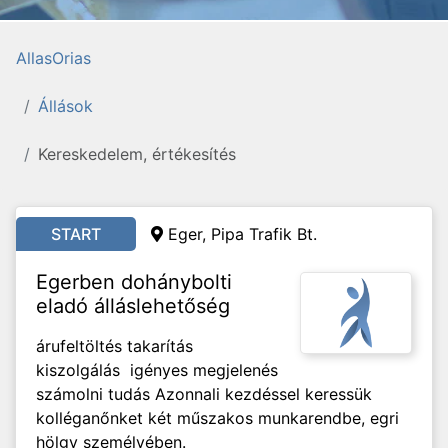
AllasOrias
Állások
Kereskedelem, értékesítés
START
Eger, Pipa Trafik Bt.
Egerben dohánybolti
eladó álláslehetőség
árufeltöltés takarítás
kiszolgálás igényes megjelenés
számolni tudás Azonnali kezdéssel keressük
kolléganőnket két műszakos munkarendbe, egri
hölgy személyében.