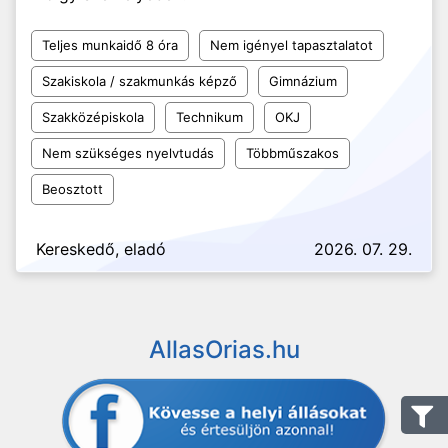
Teljes munkaidő 8 óra
Nem igényel tapasztalatot
Szakiskola / szakmunkás képző
Gimnázium
Szakközépiskola
Technikum
OKJ
Nem szükséges nyelvtudás
Többműszakos
Beosztott
Kereskedő, eladó
2026. 07. 29.
AllasOrias.hu