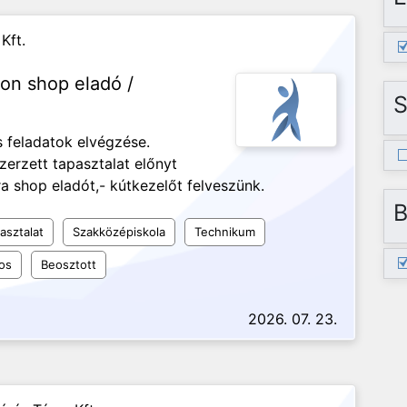
Kft.
on shop eladó /
S
s feladatok elvégzése.
erzett tapasztalat előnyt
ra shop eladót,- kútkezelőt felveszünk.
B
asztalat
Szakközépiskola
Technikum
os
Beosztott
2026. 07. 23.