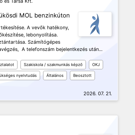
ó és Társa Kft.
 sükösdi MOL benzinkúton
rtékesítése. A vevők hatékony,
őkészítése, lebonyolítása.
isztántartása. Számítógépes
avégzés, A telefonszám bejelentkezés után...
ztalatot
Szakiskola / szakmunkás képző
OKJ
ükséges nyelvtudás
Általános
Beosztott
2026. 07. 21.