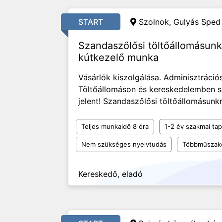
START
Szolnok, Gulyás Sped 
Szandaszőlősi töltőállomásunk
kútkezelő munka
Vásárlók kiszolgálása. Adminisztráció
Töltőállomáson és kereskedelemben sz
jelent! Szandaszőlősi töltőállomásunk
Teljes munkaidő 8 óra
1-2 év szakmai tap
Nem szükséges nyelvtudás
Többműszak
Kereskedő, eladó