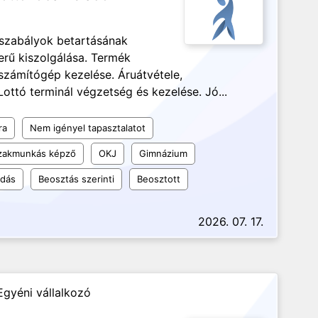
 szabályok betartásának
zerű kiszolgálása. Termék
 számítógép kezelése. Áruátvétele,
ottó terminál végzetség és kezelése. Jó...
ra
Nem igényel tapasztalatot
szakmunkás képző
OKJ
Gimnázium
udás
Beosztás szerinti
Beosztott
2026. 07. 17.
Egyéni vállalkozó