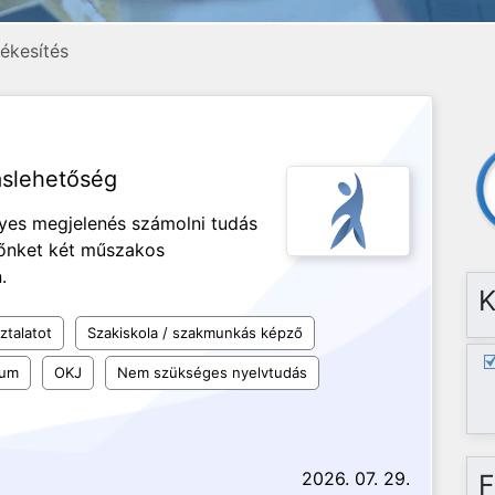
ékesítés
áslehetőség
ényes megjelenés számolni tudás
nőnket két műszakos
n.
K
ztalatot
Szakiskola / szakmunkás képző
kum
OKJ
Nem szükséges nyelvtudás
2026. 07. 29.
F