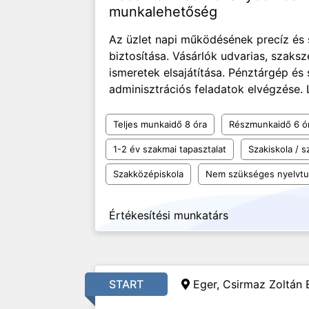
munkalehetőség
Az üzlet napi működésének precíz és
biztosítása. Vásárlók udvarias, szaks
ismeretek elsajátítása. Pénztárgép és
adminisztrációs feladatok elvégzése. L
Teljes munkaidő 8 óra
Részmunkaidő 6 ó
1-2 év szakmai tapasztalat
Szakiskola / 
Szakközépiskola
Nem szükséges nyelvt
Értékesítési munkatárs
START
Eger, Csirmaz Zoltán 