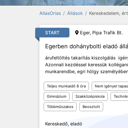
AllasOrias
Állások
Kereskedelem, ért
START
Eger, Pipa Trafik Bt.
Egerben dohánybolti eladó áll
árufeltöltés takarítás kiszolgálás ig
Azonnali kezdéssel keressük kolléga
munkarendbe, egri hölgy személyébe
Teljes munkaidő 8 óra
Nem igényel tapas
Gimnázium
Szakközépiskola
Techni
Többműszakos
Beosztott
Kereskedő, eladó