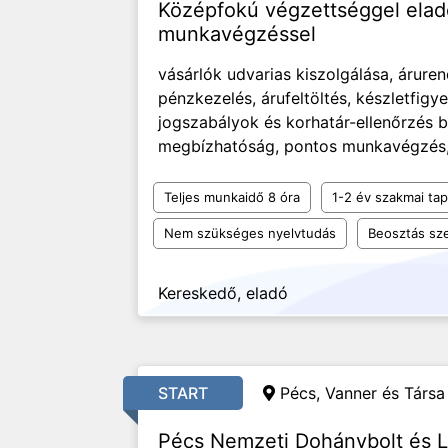
Középfokú végzettséggel eladói
munkavégzéssel
vásárlók udvarias kiszolgálása, áruren
pénzkezelés, árufeltöltés, készletfigye
jogszabályok és korhatár-ellenőrzés 
megbízhatóság, pontos munkavégzés, 
Teljes munkaidő 8 óra
1-2 év szakmai tap
Nem szükséges nyelvtudás
Beosztás sze
Kereskedő, eladó
START
Pécs, Vanner és Társa 
Pécs Nemzeti Dohánybolt és L