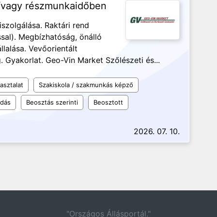
és/vagy részmunkaidőben
szolgálása. Raktári rend
ssal). Megbízhatóság, önálló
lalása. Vevőorientált
 Gyakorlat. Geo-Vin Market Szőlészeti és...
asztalat
Szakiskola / szakmunkás képző
udás
Beosztás szerinti
Beosztott
2026. 07. 10.
"Országos Állásportál."