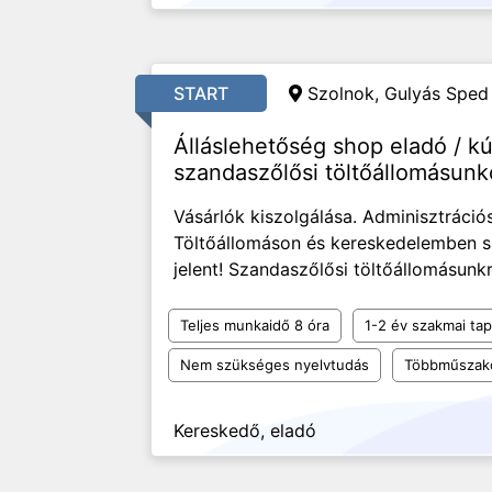
START
Szolnok, Gulyás Sped 
Álláslehetőség shop eladó / 
szandaszőlősi töltőállomásun
Vásárlók kiszolgálása. Adminisztráció
Töltőállomáson és kereskedelemben sz
jelent! Szandaszőlősi töltőállomásunk
Teljes munkaidő 8 óra
1-2 év szakmai tap
Nem szükséges nyelvtudás
Többműszak
Kereskedő, eladó