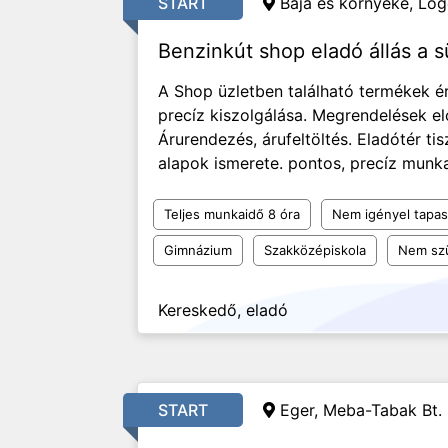
START
Baja és környéke, Lóg
Benzinkút shop eladó állás a
A Shop üzletben található termékek é
precíz kiszolgálása. Megrendelések el
Árurendezés, árufeltöltés. Eladótér t
alapok ismerete. pontos, precíz munk
Teljes munkaidő 8 óra
Nem igényel tapas
Gimnázium
Szakközépiskola
Nem sz
Kereskedő, eladó
START
Eger, Meba-Tabak Bt.