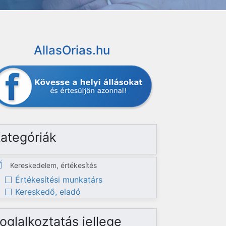
AllasOrias.hu
ategóriák
Kereskedelem, értékesítés
Értékesítési munkatárs
Kereskedő, eladó
oglalkoztatás jellege