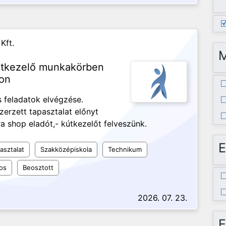
Kft.
kútkezelő munkakörben
kon
s feladatok elvégzése.
erzett tapasztalat előnyt
ra shop eladót,- kútkezelőt felveszünk.
E
asztalat
Szakközépiskola
Technikum
os
Beosztott
2026. 07. 23.
E