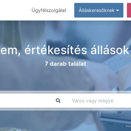
Ügyfélszolgálat
Álláskeresőknek
em, értékesítés álláso
7 darab találat