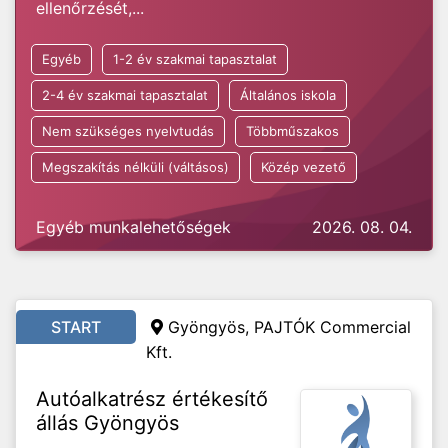
ellenőrzését,...
Egyéb
1-2 év szakmai tapasztalat
2-4 év szakmai tapasztalat
Általános iskola
Nem szükséges nyelvtudás
Többműszakos
Megszakítás nélküli (váltásos)
Közép vezető
Egyéb munkalehetőségek
2026. 08. 04.
START
Gyöngyös, PAJTÓK Commercial
Kft.
Autóalkatrész értékesítő
állás Gyöngyös