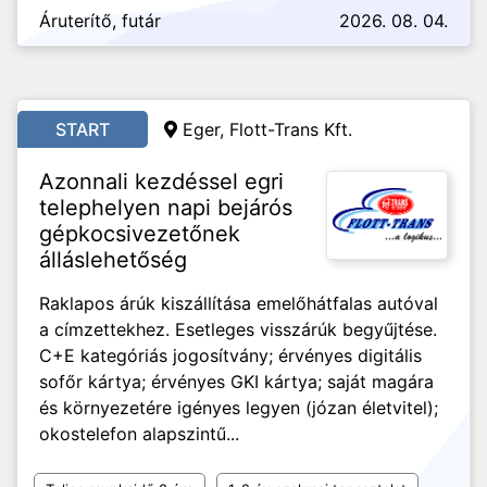
Áruterítő, futár
2026. 08. 04.
START
Eger, Flott-Trans Kft.
Azonnali kezdéssel egri
telephelyen napi bejárós
gépkocsivezetőnek
álláslehetőség
Raklapos árúk kiszállítása emelőhátfalas autóval
a címzettekhez. Esetleges visszárúk begyűjtése.
C+E kategóriás jogosítvány; érvényes digitális
sofőr kártya; érvényes GKI kártya; saját magára
és környezetére igényes legyen (józan életvitel);
okostelefon alapszintű...