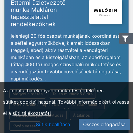
Éttermi üzletvezető
munka Makláron
tapasztalattal
rendelkezőknek
jelenlegi 20 fős csapat munkájának koordinálása
a séffel együttműködve, kiemelt időszakban
(reggeli, ebéd) aktív részvétel a vendégtéri
munkában és a kiszolgálásban, az ebédforgalom
(átlag 400 fő) magas színvonalú működtetése és
a vendégszám további növelésének támogatása,
napi működés...
Az oldal a hatékonyabb működés érdekében
Megyei hirdetés
Teljes munkaidő 8 óra
sütiket(cookie) használ. További információkért olvassa
5-9 év szakmai tapasztalat
Szakközépiskola
el a
süti tájékoztatót!
Nem szükséges nyelvtudás
Általános
Sütik beállítása
Összes elfogadása
Közép vezető