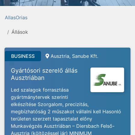
AllasOrias
Állások
BUSINESS
Ausztria, Sanube Kft.
Gyártósori szerelő állás
Ausztriában
Led szalagok forrasztása
gyártmánytervek szerinti
elkészítése Szorgalom, precizitás,
megbízhatóság 2 műszakot vállalni kell Hasonló
területen szerzett tapasztalat előny
Munkavégzés Ausztriában – Diersbach Felső-
Ausztria (költözéssel jár) MINIMUM