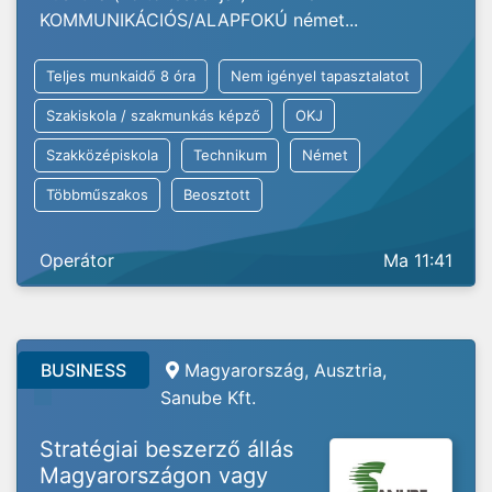
KOMMUNIKÁCIÓS/ALAPFOKÚ német...
Teljes munkaidő 8 óra
Nem igényel tapasztalatot
Szakiskola / szakmunkás képző
OKJ
Szakközépiskola
Technikum
Német
Többműszakos
Beosztott
Operátor
Ma 11:41
BUSINESS
Magyarország, Ausztria,
Sanube Kft.
Stratégiai beszerző állás
Magyarországon vagy