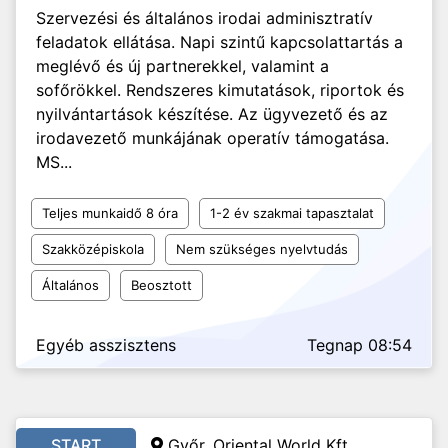
Szervezési és általános irodai adminisztratív
feladatok ellátása. Napi szintű kapcsolattartás a
meglévő és új partnerekkel, valamint a
sofőrökkel. Rendszeres kimutatások, riportok és
nyilvántartások készítése. Az ügyvezető és az
irodavezető munkájának operatív támogatása.
MS...
Teljes munkaidő 8 óra
1-2 év szakmai tapasztalat
Szakközépiskola
Nem szükséges nyelvtudás
Általános
Beosztott
Egyéb asszisztens
Tegnap 08:54
START
Győr, Oriental World Kft.