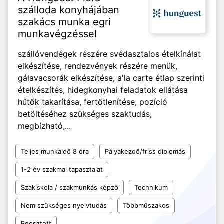
szálloda konyhájában
szakács munka egri
munkavégzéssel
szállóvendégek részére svédasztalos ételkínálat
elkészítése, rendezvények részére menük,
gálavacsorák elkészítése, a'la carte étlap szerinti
ételkészítés, hidegkonyhai feladatok ellátása
hűtők takarítása, fertőtlenítése, pozíció
betöltéséhez szükséges szaktudás,
megbízható,...
Teljes munkaidő 8 óra
Pályakezdő/friss diplomás
1-2 év szakmai tapasztalat
Szakiskola / szakmunkás képző
Technikum
Nem szükséges nyelvtudás
Többműszakos
Beosztott