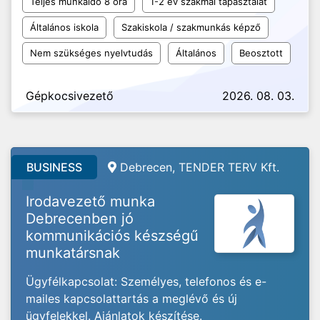
Teljes munkaidő 8 óra
1-2 év szakmai tapasztalat
Általános iskola
Szakiskola / szakmunkás képző
Nem szükséges nyelvtudás
Általános
Beosztott
Gépkocsivezető
2026. 08. 03.
BUSINESS
Debrecen, TENDER TERV Kft.
Irodavezető munka
Debrecenben jó
kommunikációs készségű
munkatársnak
Ügyfélkapcsolat: Személyes, telefonos és e-
mailes kapcsolattartás a meglévő és új
ügyfelekkel. Ajánlatok készítése.