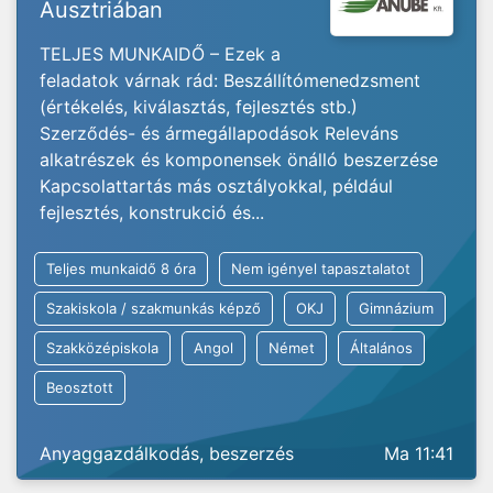
Ausztriában
TELJES MUNKAIDŐ – Ezek a
feladatok várnak rád: Beszállítómenedzsment
(értékelés, kiválasztás, fejlesztés stb.)
Szerződés- és ármegállapodások Releváns
alkatrészek és komponensek önálló beszerzése
Kapcsolattartás más osztályokkal, például
fejlesztés, konstrukció és...
Teljes munkaidő 8 óra
Nem igényel tapasztalatot
Szakiskola / szakmunkás képző
OKJ
Gimnázium
Szakközépiskola
Angol
Német
Általános
Beosztott
Anyaggazdálkodás, beszerzés
Ma 11:41