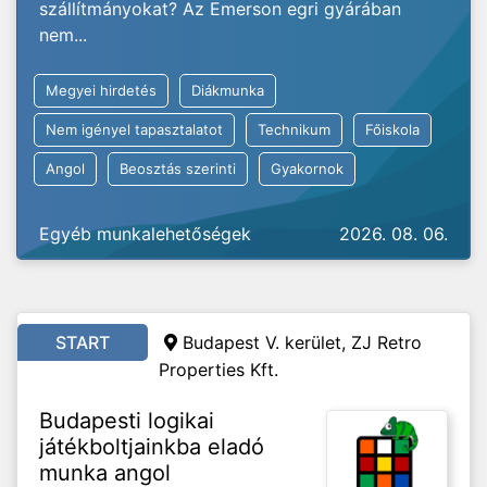
szállítmányokat? Az Emerson egri gyárában
nem...
Megyei hirdetés
Diákmunka
Nem igényel tapasztalatot
Technikum
Főiskola
Angol
Beosztás szerinti
Gyakornok
Egyéb munkalehetőségek
2026. 08. 06.
START
Budapest V. kerület, ZJ Retro
Properties Kft.
Budapesti logikai
játékboltjainkba eladó
munka angol