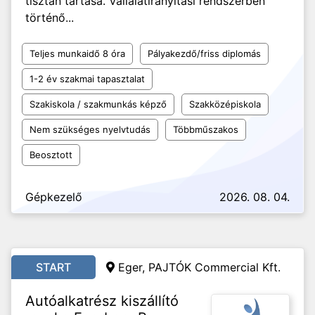
tisztán tartása. Vállalatirányítási rendszerben
történő...
Teljes munkaidő 8 óra
Pályakezdő/friss diplomás
1-2 év szakmai tapasztalat
Szakiskola / szakmunkás képző
Szakközépiskola
Nem szükséges nyelvtudás
Többműszakos
Beosztott
Gépkezelő
2026. 08. 04.
START
Eger, PAJTÓK Commercial Kft.
Autóalkatrész kiszállító