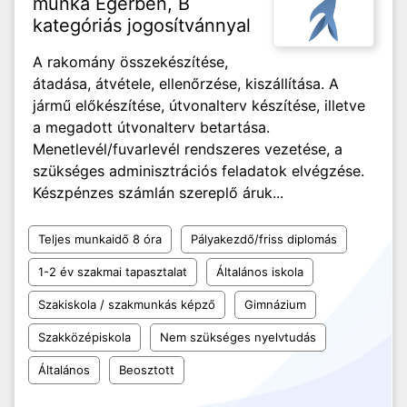
munka Egerben, B
kategóriás jogosítvánnyal
A rakomány összekészítése,
átadása, átvétele, ellenőrzése, kiszállítása. A
jármű előkészítése, útvonalterv készítése, illetve
a megadott útvonalterv betartása.
Menetlevél/fuvarlevél rendszeres vezetése, a
szükséges adminisztrációs feladatok elvégzése.
Készpénzes számlán szereplő áruk...
Teljes munkaidő 8 óra
Pályakezdő/friss diplomás
1-2 év szakmai tapasztalat
Általános iskola
Szakiskola / szakmunkás képző
Gimnázium
Szakközépiskola
Nem szükséges nyelvtudás
Általános
Beosztott