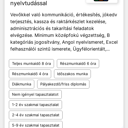
nyelvtudással
Vevőkkel való kommunikáció, értékesítés, jókedv
terjesztés, kassza és raktárkészlet kezelése,
adminisztrációs és takarítási feladatok
elvégzése. Minimum középfokú végzettség, B
kategóriás jogosítvány, Angol nyelvismeret, Excel
felhasználói szintű ismerete, Ügyfélorientált,...
Teljes munkaidő 8 óra
Részmunkaidő 6 óra
Részmunkaidő 4 óra
Időszakos munka
Diákmunka
Pályakezdő/friss diplomás
Nem igényel tapasztalatot
1-2 év szakmai tapasztalat
2-4 év szakmai tapasztalat
5-9 év szakmai tapasztalat