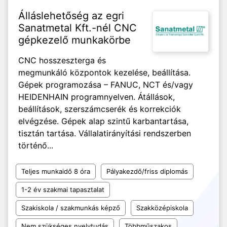
Álláslehetőség az egri
Sanatmetal Kft.-nél CNC
gépkezelő munkakörbe
CNC hosszeszterga és
megmunkáló központok kezelése, beállítása.
Gépek programozása – FANUC, NCT és/vagy
HEIDENHAIN programnyelven. Átállások,
beállítások, szerszámcserék és korrekciók
elvégzése. Gépek alap szintű karbantartása,
tisztán tartása. Vállalatirányítási rendszerben
történő...
Teljes munkaidő 8 óra
Pályakezdő/friss diplomás
1-2 év szakmai tapasztalat
Szakiskola / szakmunkás képző
Szakközépiskola
Nem szükséges nyelvtudás
Többműszakos