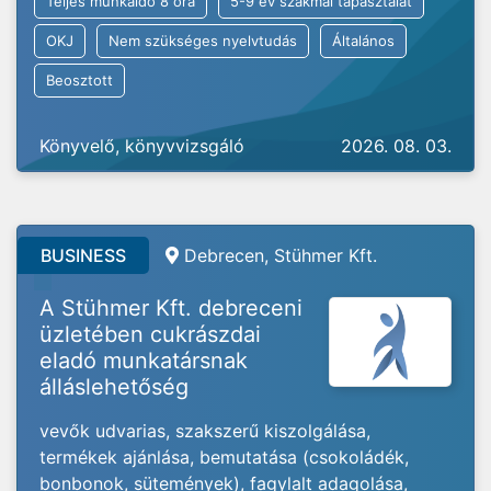
Teljes munkaidő 8 óra
5-9 év szakmai tapasztalat
OKJ
Nem szükséges nyelvtudás
Általános
Beosztott
Könyvelő, könyvvizsgáló
2026. 08. 03.
BUSINESS
Debrecen, Stühmer Kft.
A Stühmer Kft. debreceni
üzletében cukrászdai
eladó munkatársnak
álláslehetőség
vevők udvarias, szakszerű kiszolgálása,
termékek ajánlása, bemutatása (csokoládék,
bonbonok, sütemények), fagylalt adagolása,