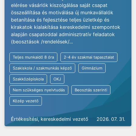
elérése vásárlók kiszolgálása saját csapat
összeállítása és motiválása új munkavállalók
betanítása és fejlesztése teljes üzletkép és
kirakatok kialakítása kereskedelmi szempontok
alapján csapatoddal adminisztratív feladatok
(beosztások /rendelések/...
Teljes munkaidő 8 óra
2-4 év szakmai tapasztalat
Szakiskola / szakmunkás képző
Gimnázium
Szakközépiskola
OKJ
Nem szükséges nyelvtudás
Beosztás szerinti
Közép vezető
Értékesítési, kereskedelmi vezető
2026. 07. 31.