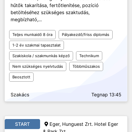
hűtők takarítása, fertőtlenítése, pozíció
betöltéséhez szükséges szaktudás,
megbízható,...
Teljes munkaidő 8 óra
Pályakezdő/friss diplomás
1-2 év szakmai tapasztalat
Szakiskola / szakmunkás képző
Technikum
Nem szükséges nyelvtudás
Többműszakos
Beosztott
Szakács
Tegnap 13:45
START
Eger, Hunguest Zrt. Hotel Eger
& Park Zrt.