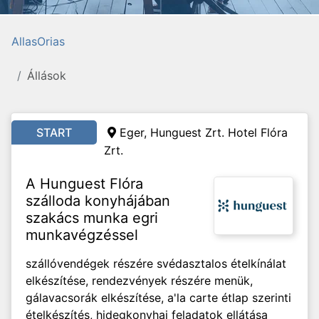
AllasOrias
Állások
START
Eger, Hunguest Zrt. Hotel Flóra
Zrt.
A Hunguest Flóra
szálloda konyhájában
szakács munka egri
munkavégzéssel
szállóvendégek részére svédasztalos ételkínálat
elkészítése, rendezvények részére menük,
gálavacsorák elkészítése, a'la carte étlap szerinti
ételkészítés, hidegkonyhai feladatok ellátása