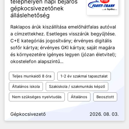
telephelyen napi bejárós
gépkocsivezetőnek
álláslehetőség
Raklapos árúk kiszállítása emelőhátfalas autóval
a címzettekhez. Esetleges visszárúk begyűjtése.
C+E kategóriás jogosítvány; érvényes digitális
sofőr kártya; érvényes GKI kártya; saját magára
és környezetére igényes legyen (józan életvitel);
okostelefon alapszintű...
Teljes munkaidő 8 óra
1-2 év szakmai tapasztalat
Általános iskola
Szakiskola / szakmunkás képző
Nem szükséges nyelvtudás
Általános
Beosztott
Gépkocsivezető
2026. 08. 03.