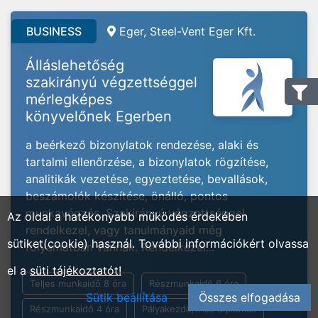
BUSINESS
Eger, Steel-Vent Eger Kft.
Álláslehetőség
szakirányú végzettséggel
mérlegképes
könyvelőnek Egerben
a beérkező bizonylatok rendezése, alaki és
tartalmi ellenőrzése, a bizonylatok rögzítése,
analitikák vezetése, egyeztetése, bevallások,
beszámolók készítése, önálló, pontos
munkavégzés, Szakirányú végzettséggel
Az oldal a hatékonyabb működés érdekében
rendelkezel, vagy tanulmányaid még
sütiket(cookie) használ. További információkért olvassa
folyamatban vannak. Rendelkezel...
el a
süti tájékoztatót!
Teljes munkaidő 8 óra
Részmunkaidő 6 óra
Sütik beállítása
Összes elfogadása
Részmunkaidő 4 óra
Pályakezdő/friss diplomás