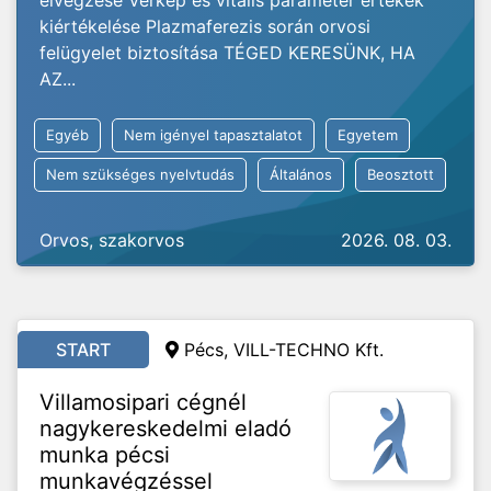
elvégzése Vérkép és vitális paraméter értékek
kiértékelése Plazmaferezis során orvosi
felügyelet biztosítása TÉGED KERESÜNK, HA
AZ...
Egyéb
Nem igényel tapasztalatot
Egyetem
Nem szükséges nyelvtudás
Általános
Beosztott
Orvos, szakorvos
2026. 08. 03.
START
Pécs, VILL-TECHNO Kft.
Villamosipari cégnél
nagykereskedelmi eladó
munka pécsi
munkavégzéssel