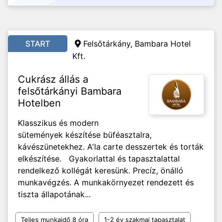
START
Felsőtárkány, Bambara Hotel
Kft.
Cukrász állás a
felsőtárkányi Bambara
Hotelben
Klasszikus és modern
sütemények készítése büféasztalra,
kávészünetekhez. A'la carte desszertek és torták
elkészítése. Gyakorlattal és tapasztalattal
rendelkező kollégát keresünk. Precíz, önálló
munkavégzés. A munkakörnyezet rendezett és
tiszta állapotának...
Teljes munkaidő 8 óra
1-2 év szakmai tapasztalat