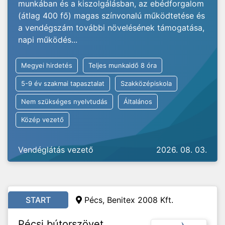
munkában és a kiszolgálásban, az ebédforgalom
(átlag 400 fő) magas színvonalú működtetése és
a vendégszám további növelésének támogatása,
napi működés...
Megyei hirdetés
Teljes munkaidő 8 óra
5-9 év szakmai tapasztalat
Szakközépiskola
Nem szükséges nyelvtudás
Általános
Közép vezető
Vendéglátás vezető
2026. 08. 03.
START
Pécs, Benitex 2008 Kft.
Pécsi bútorszövet