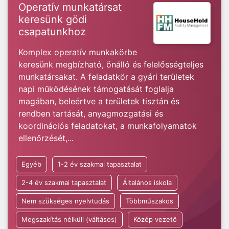
Operatív munkatársat
keresünk gödi
csapatunkhoz
Komplex operatív munkakörbe
keresünk megbízható, önálló és felelősségteljes
munkatársakat. A feladatkör a gyári területek
napi működésének támogatását foglalja
magában, beleértve a területek tisztán és
rendben tartását, anyagmozgatási és
koordinációs feladatokat, a munkafolyamatok
ellenőrzését,...
Egyéb
1-2 év szakmai tapasztalat
2-4 év szakmai tapasztalat
Általános iskola
Nem szükséges nyelvtudás
Többműszakos
Megszakítás nélküli (váltásos)
Közép vezető