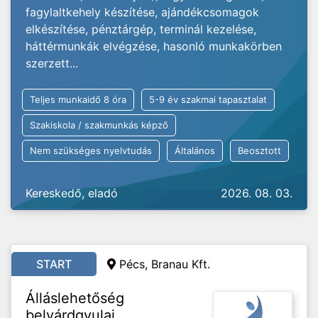
fagylaltkehely készítése, ajándékcsomagok
elkészítése, pénztárgép, terminál kezelése,
háttérmunkák elvégzése, hasonló munkakörben
szerzett...
Teljes munkaidő 8 óra
5-9 év szakmai tapasztalat
Szakiskola / szakmunkás képző
Nem szükséges nyelvtudás
Általános
Beosztott
Kereskedő, eladó
2026. 08. 03.
START
Pécs, Branau Kft.
Álláslehetőség
belvárdgyulai