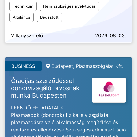
Technikum
Nem szükséges nyelvtudás
Általános
Beosztott
Villanyszerelő
2026. 08. 03.
BUSINESS
Budapest, Plazmaszolgálat Kft.
Óradíjas szerződéssel
donorvizsgáló orvosnak
munka Budapesten
LEENDŐ FELADATAID:
Plazmaadók (donorok) fizikális vizsgálata,
plazmaadásra való alkalmasság megítélése és
rendszeres ellenőrzése Szükséges adminisztráció