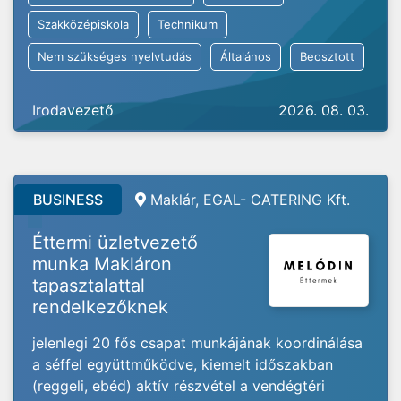
Szakközépiskola
Technikum
Nem szükséges nyelvtudás
Általános
Beosztott
Irodavezető
2026. 08. 03.
BUSINESS
Maklár, EGAL- CATERING Kft.
Éttermi üzletvezető
munka Makláron
tapasztalattal
rendelkezőknek
jelenlegi 20 fős csapat munkájának koordinálása
a séffel együttműködve, kiemelt időszakban
(reggeli, ebéd) aktív részvétel a vendégtéri