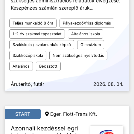
szükséges adminisztrációs feladatok elvégzése.
Készpénzes számlán szereplő áruk...
Teljes munkaidő 8 óra
Pályakezdő/friss diplomás
1-2 év szakmai tapasztalat
Általános iskola
Szakiskola / szakmunkás képző
Gimnázium
Szakközépiskola
Nem szükséges nyelvtudás
Általános
Beosztott
Áruterítő, futár
2026. 08. 04.
START
Eger, Flott-Trans Kft.
Azonnali kezdéssel egri