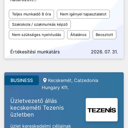
Teljes munkaidő 8 óra
Nem igényel tapasztalatot
Szakiskola / szakmunkás képző
Nem szükséges nyelvtudás
Általános
Beosztott
Értékesítési munkatárs
2026. 07. 31.
BUSINESS
Kecskemét, Calzedonia
Hungary Kft.
Üzletvezető állás
kecskeméti Tezenis
üzletben
üzlet kereskedelmi céljainak