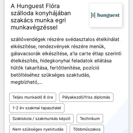
A Hunguest Flóra
szálloda konyhájában
szakács munka egri
munkavégzéssel
szállóvendégek részére svédasztalos ételkínálat
elkészítése, rendezvények részére menük,
gálavacsorák elkészítése, a'la carte étlap szerinti
ételkészítés, hidegkonyhai feladatok ellátása
hűtők takarítása, fertőtlenítése, pozíció
betöltéséhez szükséges szaktudás,
megbízható,...
Teljes munkaidő 8 óra
Pályakezdő/friss diplomás
1-2 év szakmai tapasztalat
Szakiskola / szakmunkás képző
Technikum
Nem szükséges nyelvtudás
Többműszakos