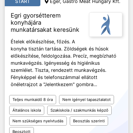
START
Eger, Gastro Meat Hungary Kft.
Egri gyorsétterem
konyhájára
munkatársakat keresünk
Ételek előkészítése, főzés. A
konyha tisztán tartása. Zöldségek és húsok
előkészítése, feldolgozása. Precíz, megbízható
munkavégzés. Igényesség és higiénikus
szemlélet. Tiszta, rendezett munkavégzés.
Fényképpel és telefonszámmal ellátott
önéletrajzot a "Jelentkezem" gombra...
Teljes munkaidő 8 óra
Nem igényel tapasztalatot
Általános iskola
Szakiskola / szakmunkás képző
Nem szükséges nyelvtudás
Beosztás szerinti
Beosztott