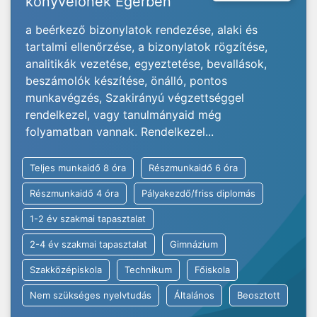
könyvelőnek Egerben
a beérkező bizonylatok rendezése, alaki és
tartalmi ellenőrzése, a bizonylatok rögzítése,
analitikák vezetése, egyeztetése, bevallások,
beszámolók készítése, önálló, pontos
munkavégzés, Szakirányú végzettséggel
rendelkezel, vagy tanulmányaid még
folyamatban vannak. Rendelkezel...
Teljes munkaidő 8 óra
Részmunkaidő 6 óra
Részmunkaidő 4 óra
Pályakezdő/friss diplomás
1-2 év szakmai tapasztalat
2-4 év szakmai tapasztalat
Gimnázium
Szakközépiskola
Technikum
Főiskola
Nem szükséges nyelvtudás
Általános
Beosztott