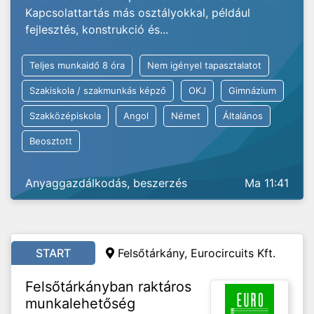
Kapcsolattartás más osztályokkal, például
fejlesztés, konstrukció és...
Teljes munkaidő 8 óra
Nem igényel tapasztalatot
Szakiskola / szakmunkás képző
OKJ
Gimnázium
Szakközépiskola
Angol
Német
Általános
Beosztott
Anyaggazdálkodás, beszerzés
Ma 11:41
START
Felsőtárkány, Eurocircuits Kft.
Felsőtárkányban raktáros
munkalehetőség