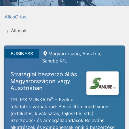
AllasOrias
Állások
BUSINESS
Magyarország, Ausztria,
Sanube Kft.
Stratégiai beszerző állás
Magyarországon vagy
Ausztriában
TELJES MUNKAIDŐ – Ezek a
feladatok várnak rád: Beszállítómenedzsment
(értékelés, kiválasztás, fejlesztés stb.)
Szerződés- és ármegállapodások Releváns
alkatrészek és komponensek önálló beszerzése