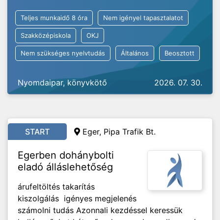
Teljes munkaidő 8 óra
Nem igényel tapasztalatot
Szakközépiskola
OKJ
Nem szükséges nyelvtudás
Általános
Beosztott
Nyomdaipar, könyvkötő
2026. 07. 30.
START
Eger, Pipa Trafik Bt.
Egerben dohánybolti
eladó álláslehetőség
árufeltöltés takarítás
kiszolgálás igényes megjelenés
számolni tudás Azonnali kezdéssel keressük