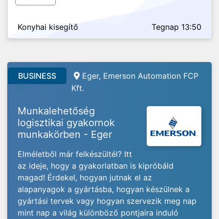
Konyhai kisegítő
Tegnap 13:50
BUSINESS
Eger, Emerson Automation FCP
Kft.
Munkalehetőség
logisztikai gyakornok
munkakörben - Eger
Elméletből már felkészültél? Itt
az ideje, hogy a gyakorlatban is kipróbáld
magad! Érdekel, hogyan jutnak el az
alapanyagok a gyártásba, hogyan készülnek a
gyártási tervek vagy hogyan szervezik meg nap
mint nap a világ különböző pontjaira induló