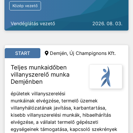
Közép vezető
Vendéglátás vezető
2026. 08. 03.
START
Demjén, Új Champignons Kft.
Teljes munkaidőben
villanyszerelő munka
Demjénben
épületek villanyszerelési
munkáinak elvégzése, termelő üzemek
villanyhálózatának javítása, karbantartása,
kisebb villanyszerelési munkák, hibaelhárítás
elvégzése, a vállalat termelő gépészeti
egységeinek támogatása, kapcsoló szekrények