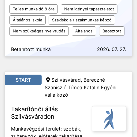
Teljes munkaidő 8 óra
Nem igényel tapasztalatot
Általános iskola
Szakiskola / szakmunkás képző
Nem szükséges nyelvtudás
Általános
Beosztott
Betanított munka
2026. 07. 27.
START
Szilvásvárad, Bereczné
Szaniszló Tímea Katalin Egyéni
vállalkozó
Takarítónői állás
Szilvásváradon
Munkavégzési terület: szobák,
zuhanyzók, előterek takarítása,