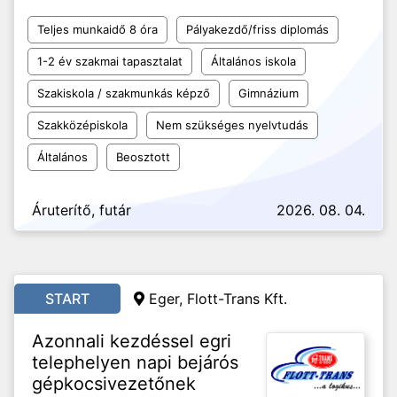
Teljes munkaidő 8 óra
Pályakezdő/friss diplomás
1-2 év szakmai tapasztalat
Általános iskola
Szakiskola / szakmunkás képző
Gimnázium
Szakközépiskola
Nem szükséges nyelvtudás
Általános
Beosztott
Áruterítő, futár
2026. 08. 04.
START
Eger, Flott-Trans Kft.
Azonnali kezdéssel egri
telephelyen napi bejárós
gépkocsivezetőnek