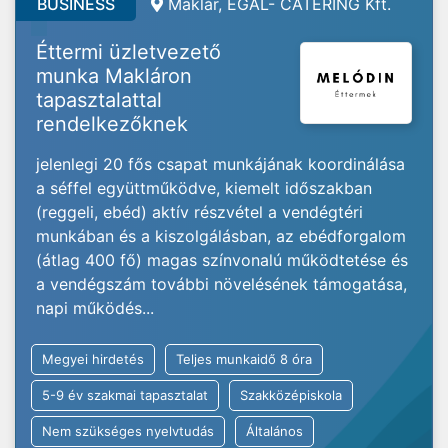
BUSINESS
Maklár, EGAL- CATERING Kft.
Éttermi üzletvezető
munka Makláron
tapasztalattal
rendelkezőknek
jelenlegi 20 fős csapat munkájának koordinálása
a séffel együttműködve, kiemelt időszakban
(reggeli, ebéd) aktív részvétel a vendégtéri
munkában és a kiszolgálásban, az ebédforgalom
(átlag 400 fő) magas színvonalú működtetése és
a vendégszám további növelésének támogatása,
napi működés...
Megyei hirdetés
Teljes munkaidő 8 óra
5-9 év szakmai tapasztalat
Szakközépiskola
Nem szükséges nyelvtudás
Általános