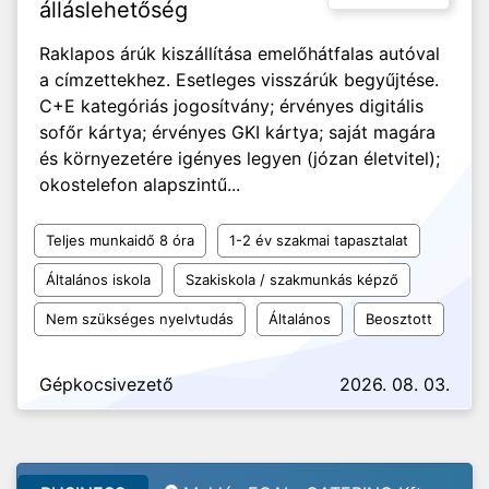
álláslehetőség
Raklapos árúk kiszállítása emelőhátfalas autóval
a címzettekhez. Esetleges visszárúk begyűjtése.
C+E kategóriás jogosítvány; érvényes digitális
sofőr kártya; érvényes GKI kártya; saját magára
és környezetére igényes legyen (józan életvitel);
okostelefon alapszintű...
Teljes munkaidő 8 óra
1-2 év szakmai tapasztalat
Általános iskola
Szakiskola / szakmunkás képző
Nem szükséges nyelvtudás
Általános
Beosztott
Gépkocsivezető
2026. 08. 03.