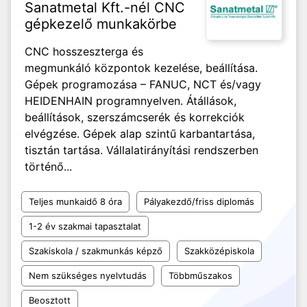
Sanatmetal Kft.-nél CNC
gépkezelő munkakörbe
CNC hosszeszterga és
megmunkáló központok kezelése, beállítása.
Gépek programozása – FANUC, NCT és/vagy
HEIDENHAIN programnyelven. Átállások,
beállítások, szerszámcserék és korrekciók
elvégzése. Gépek alap szintű karbantartása,
tisztán tartása. Vállalatirányítási rendszerben
történő...
Teljes munkaidő 8 óra
Pályakezdő/friss diplomás
1-2 év szakmai tapasztalat
Szakiskola / szakmunkás képző
Szakközépiskola
Nem szükséges nyelvtudás
Többműszakos
Beosztott