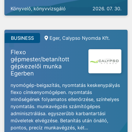
Könyvelő, könyvvizsgáló
2026. 07. 30.
BUSINESS
Eger, Calypso Nyomda Kft.
Flexo
gépmester/betanított
gépkezelői munka
Egerben
nyomógép-beigazítás, nyomtatás keskenypályás
flexo címkenyomógépen. nyomtatás
minőségének folyamatos ellenőrzése, színhelyes
nyomtatás. munkavégzés számítógépes
adminisztrálása. egyszerűbb karbantartási
műveletek elvégzése. Betanítás után önálló,
pontos, precíz munkavégzés, két...