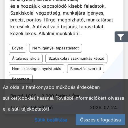
és a hozzájuk kapcsolódó kisebb feladatok.
Szakiskolai végzettség, munkájára igényes,
precíz, pontos, fürge, megbízható, munkatársat
keresünk. Autóval való bejárás, tapasztalat,
közeli lakos. Alkalmi munkaköri...
Egyéb
Nem igényel tapasztalatot
Általános iskola
Szakiskola / szakmunkás képző
Nem szükséges nyelvtudás
Beosztás szerinti
Beosztott
Az oldal a hatékonyabb működés érdekében
Bruttó 1.800 - 2.000 forint / Óra
sütiket(cookie) használ. További információkért olvassa
Takarító, takarítónő
2026. 07. 24.
el a
süti tájékoztatót!
Sütik beállítása
Összes elfogadása