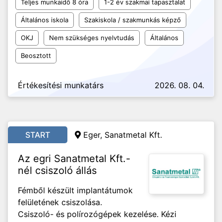
Teljes munkaidő 8 óra
1-2 év szakmai tapasztalat
Általános iskola
Szakiskola / szakmunkás képző
OKJ
Nem szükséges nyelvtudás
Általános
Beosztott
Értékesítési munkatárs
2026. 08. 04.
START
Eger, Sanatmetal Kft.
Az egri Sanatmetal Kft.-
nél csiszoló állás
Fémből készült implantátumok
felületének csiszolása.
Csiszoló- és polírozógépek kezelése. Kézi