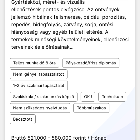
Gyártásközi, méret- és vizuális
ellenőrzések pontos elvégzése. Az öntvények
jellemző hibáinak felismerése, például porozitás,
repedés, hidegfolyás, zárvány, sorja, öntési
hiányosság vagy egyéb felületi eltérés. A
termékek minőségi követelményeinek, ellenőrzési
terveinek és előírásainak...
Teljes munkaidő 8 óra
Pályakezdő/friss diplomás
Nem igényel tapasztalatot
1-2 év szakmai tapasztalat
Szakiskola / szakmunkás képző
OKJ
Technikum
Nem szükséges nyelvtudás
Többműszakos
Beosztott
Bruttó 521.000 - 580.000 forint / Hónap