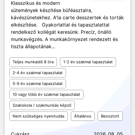
Klasszikus és modern
sütemények készítése büféasztalra,
kávészünetekhez. A'la carte desszertek és torták
elkészítése. Gyakorlattal és tapasztalattal
rendelkező kollégát keresünk. Precíz, önálló
munkavégzés. A munkakörnyezet rendezett és
tiszta állapotának...
Teljes munkaidő 8 óra
1-2 év szakmai tapasztalat
2-4 év szakmai tapasztalat
5-9 év szakmai tapasztalat
10 vagy több év szakmai tapasztalat
Szakiskola / szakmunkás képző
Nem szükséges nyelvtudás
Általános
Beosztott
Cukrász
2026. 08. 05.