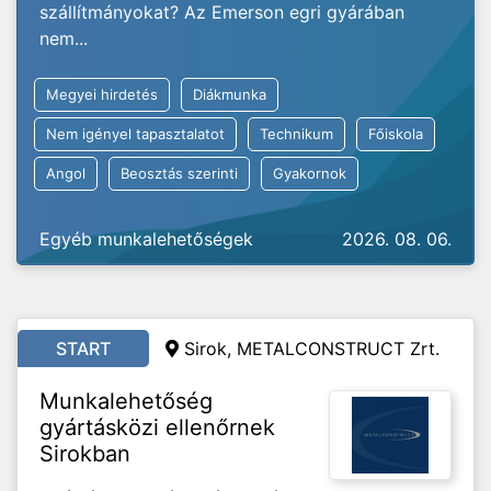
szállítmányokat? Az Emerson egri gyárában
nem...
Megyei hirdetés
Diákmunka
Nem igényel tapasztalatot
Technikum
Főiskola
Angol
Beosztás szerinti
Gyakornok
Egyéb munkalehetőségek
2026. 08. 06.
START
Sirok, METALCONSTRUCT Zrt.
Munkalehetőség
gyártásközi ellenőrnek
Sirokban