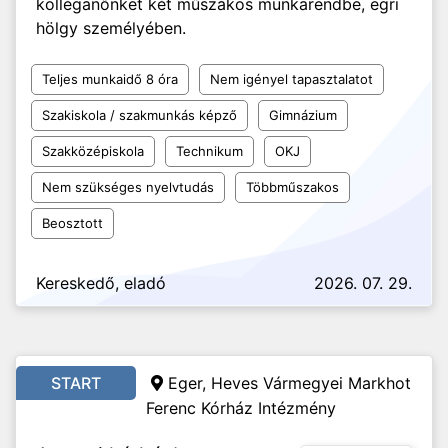
kolléganőnket két műszakos munkarendbe, egri
hölgy személyében.
Teljes munkaidő 8 óra
Nem igényel tapasztalatot
Szakiskola / szakmunkás képző
Gimnázium
Szakközépiskola
Technikum
OKJ
Nem szükséges nyelvtudás
Többműszakos
Beosztott
Kereskedő, eladó
2026. 07. 29.
START
Eger, Heves Vármegyei Markhot
Ferenc Kórház Intézmény