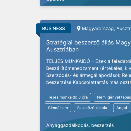
BUSINESS
Magyarország, Ausztri
Stratégiai beszerző állás Mag
Ausztriában
TELJES MUNKAIDŐ – Ezek a feladatok
Beszállítómenedzsment (értékelés, kivá
Szerződés- és ármegállapodások Rele
beszerzése Kapcsolattartás más osztály
Teljes munkaidő 8 óra
Nem igényel tapas
Gimnázium
Szakközépiskola
Angol
Anyaggazdálkodás, beszerzés