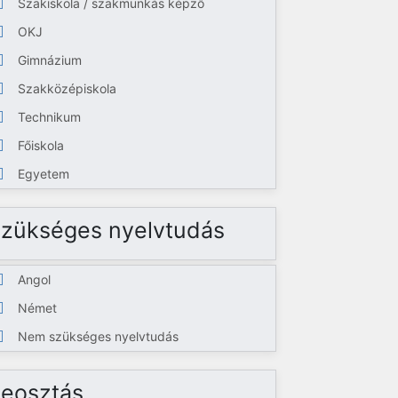
Szakiskola / szakmunkás képző
OKJ
Gimnázium
Szakközépiskola
Technikum
Főiskola
Egyetem
zükséges nyelvtudás
Angol
Német
Nem szükséges nyelvtudás
eosztás