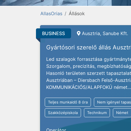
AllasOrias
Állások
BUSINESS
Ausztria, Sanube Kft.
Gyártósori szerelő állás Auszt
Led szalagok forrasztása gyártmányter
Szorgalom, precizitás, megbízhatóság 
Hasonló területen szerzett tapasztal
Ausztriában – Diersbach Felső-Ausztr
KOMMUNIKÁCIÓS/ALAPFOKÚ német...
Teljes munkaidő 8 óra
Nem igényel tapas
Szakközépiskola
Technikum
Német
Operátor