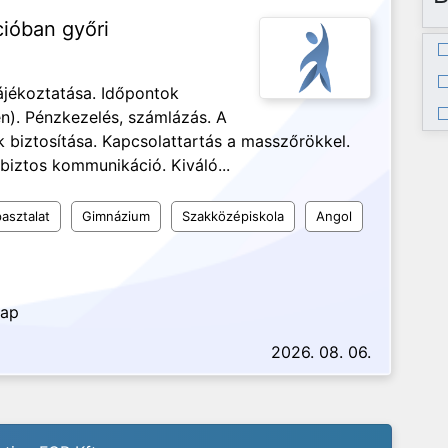
cióban győri
ájékoztatása. Időpontok
n). Pénzkezelés, számlázás. A
biztosítása. Kapcsolattartás a masszőrökkel.
biztos kommunikáció. Kiváló...
asztalat
Gimnázium
Szakközépiskola
Angol
nap
2026. 08. 06.