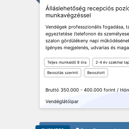
Álláslehetőség recepciós pozí
munkavégzéssel
Vendégek professzionális fogadása, t
egyeztetése (telefonon és személyese
szalon gördülékeny napi működésének 
Igényes megjelenés, udvarias és maga
Teljes munkaidő 8 óra
2-4 év szakmai tap
Beosztás szerinti
Beosztott
Bruttó 350.000 - 400.000 forint / Hó
Vendéglátóipar