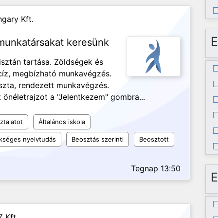
gary Kft.
E
 munkatársakat keresünk
isztán tartása. Zöldségek és
ecíz, megbízható munkavégzés.
iszta, rendezett munkavégzés.
 önéletrajzot a "Jelentkezem" gombra...
ztalatot
Általános iskola
kséges nyelvtudás
Beosztás szerinti
Beosztott
Tegnap 13:50
E
 Kft.