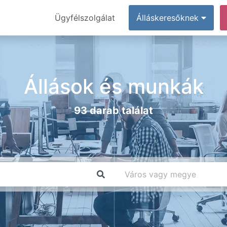
Ügyfélszolgálat
Álláskeresőknek
Állások és munkák
93 darab találat