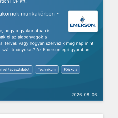
tion FCP Kft.
yakornok munkakörben -
je, hogy a gyakorlatban is
nak el az alapanyagok a
ási tervek vagy hogyan szervezik meg nap mint
ló szállítmányokat? Az Emerson egri gyárában
nyel tapasztalatot
Technikum
Főiskola
2026. 08. 06.