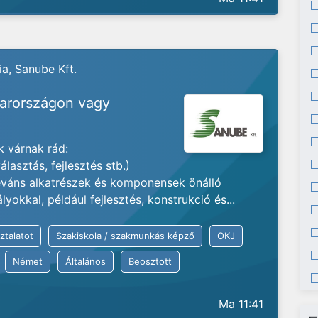
a, Sanube Kft.
yarországon vagy
 várnak rád:
lasztás, fejlesztés stb.)
váns alkatrészek és komponensek önálló
okkal, például fejlesztés, konstrukció és...
ztalatot
Szakiskola / szakmunkás képző
OKJ
Német
Általános
Beosztott
Ma 11:41