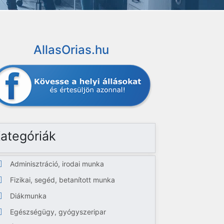
AllasOrias.hu
ategóriák
Adminisztráció, irodai munka
Fizikai, segéd, betanított munka
Diákmunka
Egészségügy, gyógyszeripar