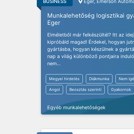
BUSINESS
Eger, Emerson Automa
Munkalehetőség logisztikai g
Eger
Elméletből már felkészültél? Itt az ide
kipróbáld magad! Érdekel, hogyan jut
gyártásba, hogyan készülnek a gyárt
nap a világ különböző pontjaira indu
nem...
Megyei hirdetés
Diákmunka
Nem igé
Angol
Beosztás szerinti
Gyakornok
Egyéb munkalehetőségek