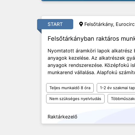
START
Felsőtárkány, Eurocircu
Felsőtárkányban raktáros mun
Nyomtatott áramköri lapok alkatrész
anyagok kezelése. Az alkatrészek gyár
anyagok rendszerezése. Középfokú is
munkarend vállalása. Alapfokú számító
Teljes munkaidő 8 óra
1-2 év szakmai tap
Nem szükséges nyelvtudás
Többműszak
Raktárkezelő