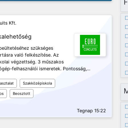
F
its Kft.
kalehetőség
 beültetéséhez szükséges
tásra való felkészítése. Az
kolai végzettség. 3 műszakos
gép-felhasználói ismeretek. Pontosság,...
asztalat
Szakközépiskola
os
Beosztott
Tegnap 15:22