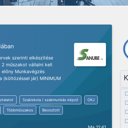
riában
vek szerinti elkészítése
2 műszakot vállalni kell
at előny Munkavégzés
K
ia (költözéssel jár) MINIMUM
ztalatot
Szakiskola / szakmunkás képző
OKJ
Többműszakos
Beosztott
Ma 11:41