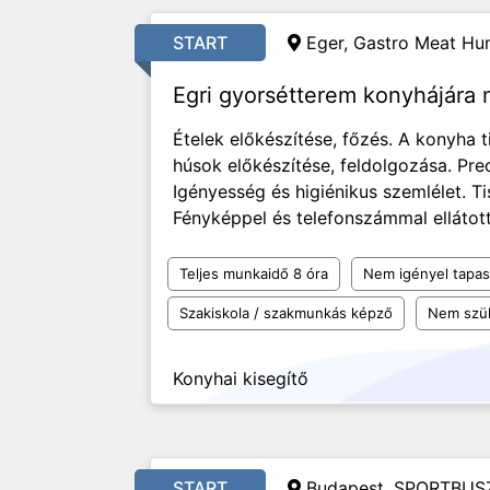
START
Eger, Gastro Meat Hun
Egri gyorsétterem konyhájára
Ételek előkészítése, főzés. A konyha t
húsok előkészítése, feldolgozása. Pr
Igényesség és higiénikus szemlélet. T
Fényképpel és telefonszámmal ellátott
Teljes munkaidő 8 óra
Nem igényel tapas
Szakiskola / szakmunkás képző
Nem szü
Konyhai kisegítő
START
Budapest, SPORTBUSZ