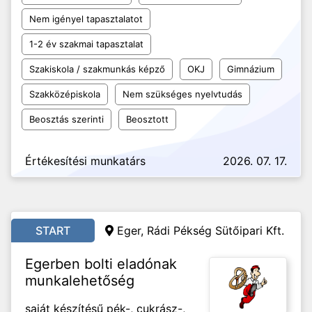
Nem igényel tapasztalatot
1-2 év szakmai tapasztalat
Szakiskola / szakmunkás képző
OKJ
Gimnázium
Szakközépiskola
Nem szükséges nyelvtudás
Beosztás szerinti
Beosztott
Értékesítési munkatárs
2026. 07. 17.
START
Eger, Rádi Pékség Sütőipari Kft.
Egerben bolti eladónak
munkalehetőség
saját készítésű pék-, cukrász-,