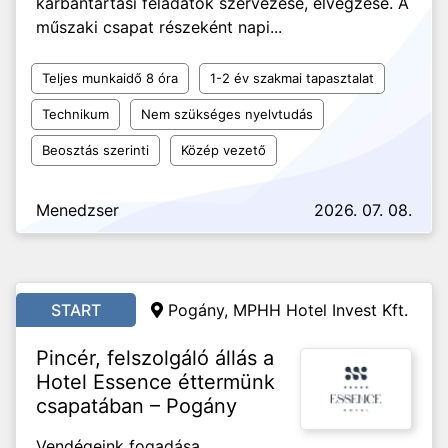
karbantartási feladatok szervezése, elvégzése. A
műszaki csapat részeként napi...
Teljes munkaidő 8 óra
1-2 év szakmai tapasztalat
Technikum
Nem szükséges nyelvtudás
Beosztás szerinti
Közép vezető
Menedzser
2026. 07. 08.
START
Pogány, MPHH Hotel Invest Kft.
Pincér, felszolgáló állás a
Hotel Essence éttermünk
csapatában – Pogány
Vendégeink fogadása,