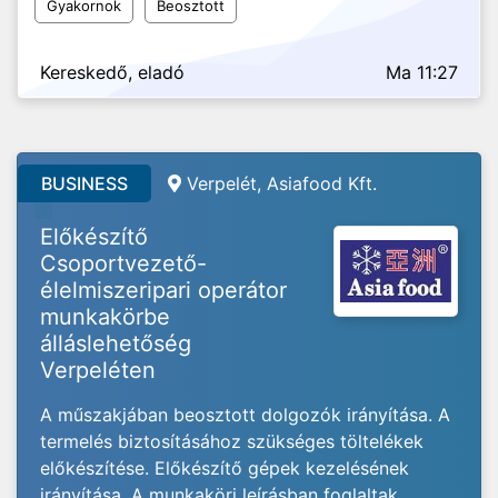
Gyakornok
Beosztott
Kereskedő, eladó
Ma 11:27
BUSINESS
Verpelét, Asiafood Kft.
Előkészítő
Csoportvezető-
élelmiszeripari operátor
munkakörbe
álláslehetőség
Verpeléten
A műszakjában beosztott dolgozók irányítása. A
termelés biztosításához szükséges töltelékek
előkészítése. Előkészítő gépek kezelésének
irányítása. A munkaköri leírásban foglaltak