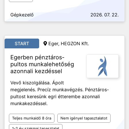
Gépkezelő
2026. 07. 22.
START
Eger, HEGZON Kft.
Egerben pénztáros-
pultos munkalehetőség
azonnali kezdéssel
Vevő kiszolgálása. Ápolt
megjelenés. Precíz munkavégzés. Pénztáros-
pultost keresünk egri étterembe azonnali
munkakezdéssel.
Teljes munkaidő 8 óra
Nem igényel tapasztalatot
1-2 év szakmai tapasztalat