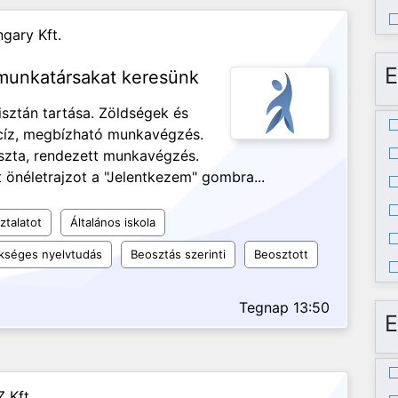
gary Kft.
E
 munkatársakat keresünk
isztán tartása. Zöldségek és
ecíz, megbízható munkavégzés.
iszta, rendezett munkavégzés.
 önéletrajzot a "Jelentkezem" gombra...
ztalatot
Általános iskola
kséges nyelvtudás
Beosztás szerinti
Beosztott
Tegnap 13:50
E
 Kft.