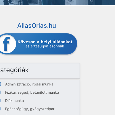
AllasOrias.hu
ategóriák
Adminisztráció, irodai munka
Fizikai, segéd, betanított munka
Diákmunka
Egészségügy, gyógyszeripar