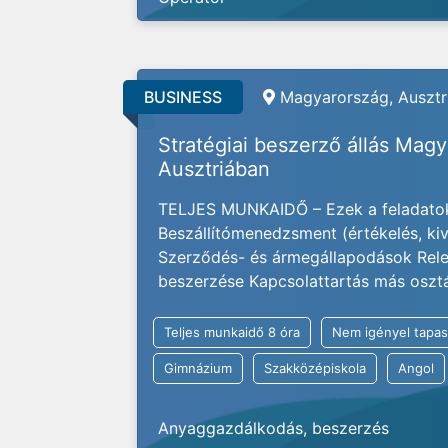
BUSINESS
Magyarország, Ausztri
Stratégiai beszerző állás Mag
Ausztriában
TELJES MUNKAIDŐ – Ezek a feladatok
Beszállítómenedzsment (értékelés, kivá
Szerződés- és ármegállapodások Rele
beszerzése Kapcsolattartás más osztály
Teljes munkaidő 8 óra
Nem igényel tapas
Gimnázium
Szakközépiskola
Angol
Anyaggazdálkodás, beszerzés