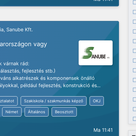
a, Sanube Kft.
yarországon vagy
 várnak rád:
lasztás, fejlesztés stb.)
váns alkatrészek és komponensek önálló
okkal, például fejlesztés, konstrukció és...
ztalatot
Szakiskola / szakmunkás képző
OKJ
Német
Általános
Beosztott
Ma 11:41