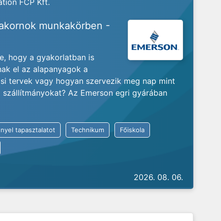
tion FCP Kft.
yakornok munkakörben -
je, hogy a gyakorlatban is
nak el az alapanyagok a
ási tervek vagy hogyan szervezik meg nap mint
ló szállítmányokat? Az Emerson egri gyárában
nyel tapasztalatot
Technikum
Főiskola
2026. 08. 06.