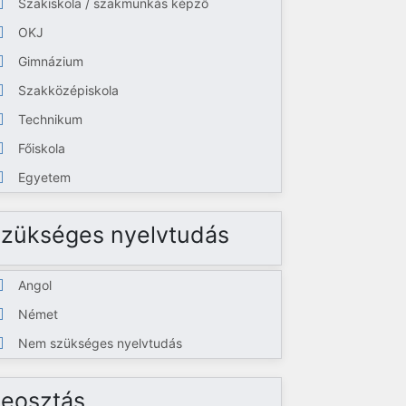
Szakiskola / szakmunkás képző
OKJ
Gimnázium
Szakközépiskola
Technikum
Főiskola
Egyetem
zükséges nyelvtudás
Angol
Német
Nem szükséges nyelvtudás
eosztás