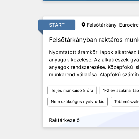
START
Felsőtárkány, Eurocircu
Felsőtárkányban raktáros mun
Nyomtatott áramköri lapok alkatrész
anyagok kezelése. Az alkatrészek gyár
anyagok rendszerezése. Középfokú is
munkarend vállalása. Alapfokú számító
Teljes munkaidő 8 óra
1-2 év szakmai tap
Nem szükséges nyelvtudás
Többműszak
Raktárkezelő