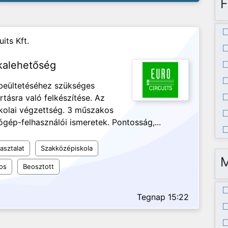
F
its Kft.
kalehetőség
 beültetéséhez szükséges
tásra való felkészítése. Az
kolai végzettség. 3 műszakos
gép-felhasználói ismeretek. Pontosság,...
asztalat
Szakközépiskola
os
Beosztott
Tegnap 15:22