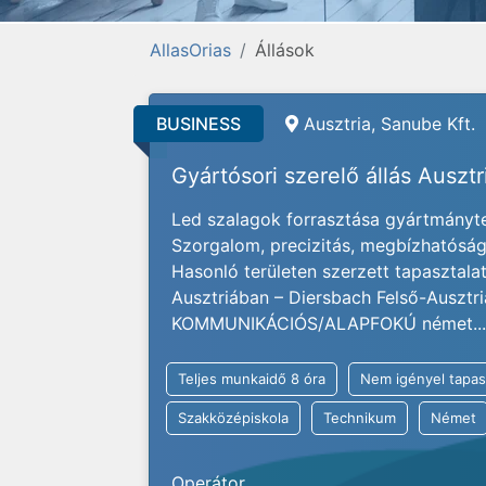
AllasOrias
Állások
BUSINESS
Ausztria, Sanube Kft.
Gyártósori szerelő állás Auszt
Led szalagok forrasztása gyártmányter
Szorgalom, precizitás, megbízhatóság 
Hasonló területen szerzett tapasztal
Ausztriában – Diersbach Felső-Ausztr
KOMMUNIKÁCIÓS/ALAPFOKÚ német...
Teljes munkaidő 8 óra
Nem igényel tapas
Szakközépiskola
Technikum
Német
Operátor