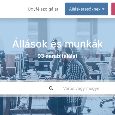
Ügyfélszolgálat
Álláskeresőknek
Állások és munkák
93 darab találat