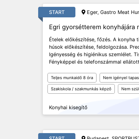
START
Eger, Gastro Meat Hun
Egri gyorsétterem konyhájára
Ételek előkészítése, főzés. A konyha t
húsok előkészítése, feldolgozása. Pr
Igényesség és higiénikus szemlélet. T
Fényképpel és telefonszámmal ellátott
Teljes munkaidő 8 óra
Nem igényel tapas
Szakiskola / szakmunkás képző
Nem szü
Konyhai kisegítő
START
Budapest, SPORTBUSZ