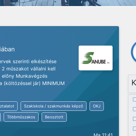
riában
vek szerinti elkészítése
2 műszakot vállalni kell
at előny Munkavégzés
K
ia (költözéssel jár) MINIMUM
ztalatot
Szakiskola / szakmunkás képző
OKJ
Többműszakos
Beosztott
Ma 11:41