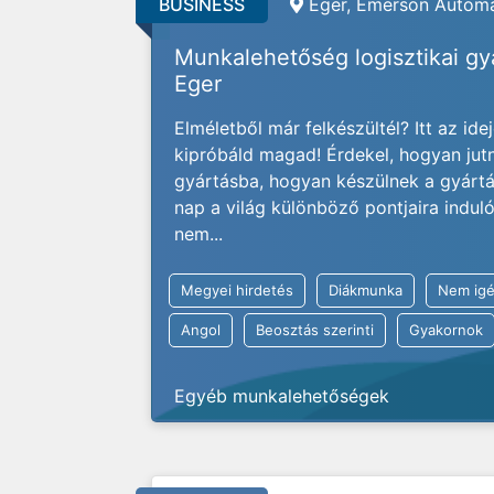
BUSINESS
Eger, Emerson Automa
Munkalehetőség logisztikai g
Eger
Elméletből már felkészültél? Itt az ide
kipróbáld magad! Érdekel, hogyan jut
gyártásba, hogyan készülnek a gyárt
nap a világ különböző pontjaira indu
nem...
Megyei hirdetés
Diákmunka
Nem igé
Angol
Beosztás szerinti
Gyakornok
Egyéb munkalehetőségek