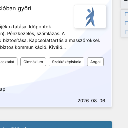
cióban győri
ájékoztatása. Időpontok
n). Pénzkezelés, számlázás. A
biztosítása. Kapcsolattartás a masszőrökkel.
biztos kommunikáció. Kiváló...
asztalat
Gimnázium
Szakközépiskola
Angol
nap
2026. 08. 06.