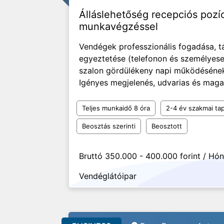
Álláslehetőség recepciós pozí
munkavégzéssel
Vendégek professzionális fogadása, t
egyeztetése (telefonon és személyese
szalon gördülékeny napi működésének 
Igényes megjelenés, udvarias és maga
Teljes munkaidő 8 óra
2-4 év szakmai tap
Beosztás szerinti
Beosztott
Bruttó 350.000 - 400.000 forint / Hó
Vendéglátóipar