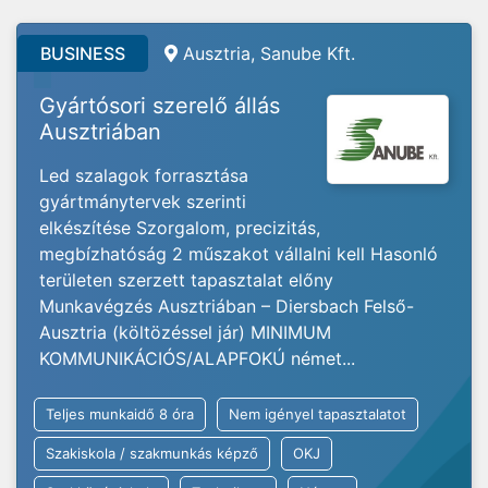
BUSINESS
Ausztria, Sanube Kft.
Gyártósori szerelő állás
Ausztriában
Led szalagok forrasztása
gyártmánytervek szerinti
elkészítése Szorgalom, precizitás,
megbízhatóság 2 műszakot vállalni kell Hasonló
területen szerzett tapasztalat előny
Munkavégzés Ausztriában – Diersbach Felső-
Ausztria (költözéssel jár) MINIMUM
KOMMUNIKÁCIÓS/ALAPFOKÚ német...
Teljes munkaidő 8 óra
Nem igényel tapasztalatot
Szakiskola / szakmunkás képző
OKJ