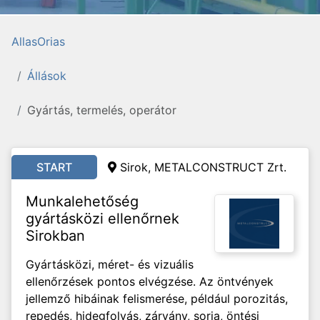
AllasOrias
Állások
Gyártás, termelés, operátor
START
Sirok, METALCONSTRUCT Zrt.
Munkalehetőség
gyártásközi ellenőrnek
Sirokban
Gyártásközi, méret- és vizuális
ellenőrzések pontos elvégzése. Az öntvények
jellemző hibáinak felismerése, például porozitás,
repedés, hidegfolyás, zárvány, sorja, öntési