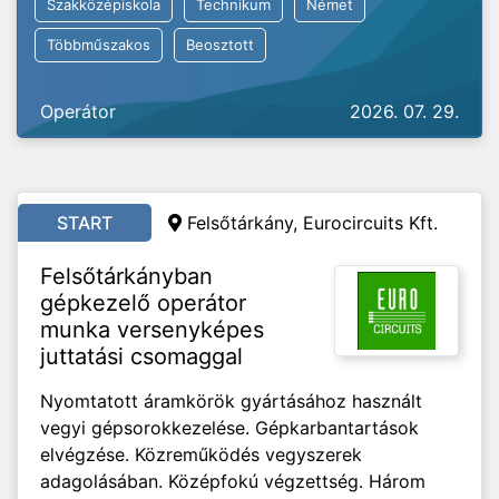
Szakközépiskola
Technikum
Német
Többműszakos
Beosztott
Operátor
2026. 07. 29.
START
Felsőtárkány, Eurocircuits Kft.
Felsőtárkányban
gépkezelő operátor
munka versenyképes
juttatási csomaggal
Nyomtatott áramkörök gyártásához használt
vegyi gépsorokkezelése. Gépkarbantartások
elvégzése. Közreműködés vegyszerek
adagolásában. Középfokú végzettség. Három