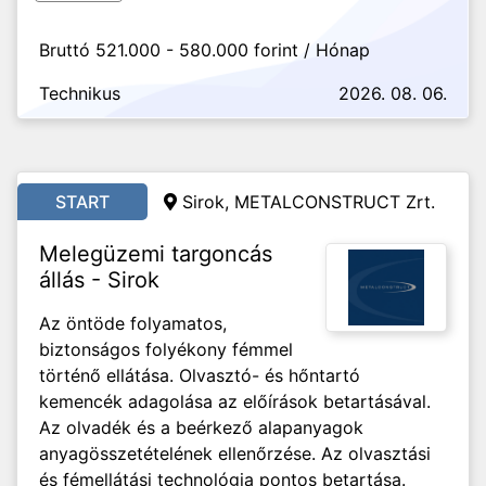
Bruttó 521.000 - 580.000 forint / Hónap
Technikus
2026. 08. 06.
START
Sirok, METALCONSTRUCT Zrt.
Melegüzemi targoncás
állás - Sirok
Az öntöde folyamatos,
biztonságos folyékony fémmel
történő ellátása. Olvasztó- és hőntartó
kemencék adagolása az előírások betartásával.
Az olvadék és a beérkező alapanyagok
anyagösszetételének ellenőrzése. Az olvasztási
és fémellátási technológia pontos betartása.