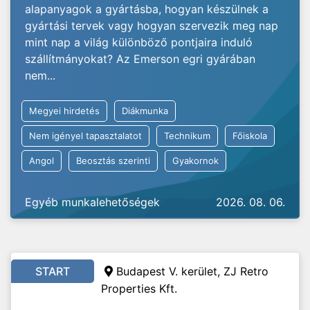
alapanyagok a gyártásba, hogyan készülnek a
gyártási tervek vagy hogyan szervezik meg nap
mint nap a világ különböző pontjaira induló
szállítmányokat? Az Emerson egri gyárában
nem...
Megyei hirdetés
Diákmunka
Nem igényel tapasztalatot
Technikum
Főiskola
Angol
Beosztás szerinti
Gyakornok
Egyéb munkalehetőségek
2026. 08. 06.
START
Budapest V. kerület, ZJ Retro
Properties Kft.