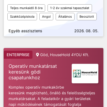
Teljes munkaidő 8 óra
1-2 év szakmai tapasztalat
Szakközépiskola
Angol
Általános
Beosztott
Egyéb asszisztens
2026. 08. 05.
ENTERPRISE
Göd, HouseHold 4YOU Kft.
Operatív munkatársat
keresünk gödi
csapatunkhoz
Komplex operatív munkakörbe
keresünk megbízható, önálló és felelősségteljes
munkatársakat. A feladatkör a gyári területek
napi működésének támogatását foglalja