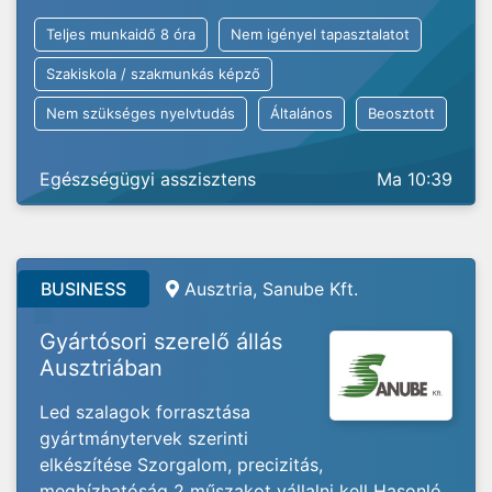
Teljes munkaidő 8 óra
Nem igényel tapasztalatot
Szakiskola / szakmunkás képző
Nem szükséges nyelvtudás
Általános
Beosztott
Egészségügyi asszisztens
Ma 10:39
BUSINESS
Ausztria, Sanube Kft.
Gyártósori szerelő állás
Ausztriában
Led szalagok forrasztása
gyártmánytervek szerinti
elkészítése Szorgalom, precizitás,
megbízhatóság 2 műszakot vállalni kell Hasonló