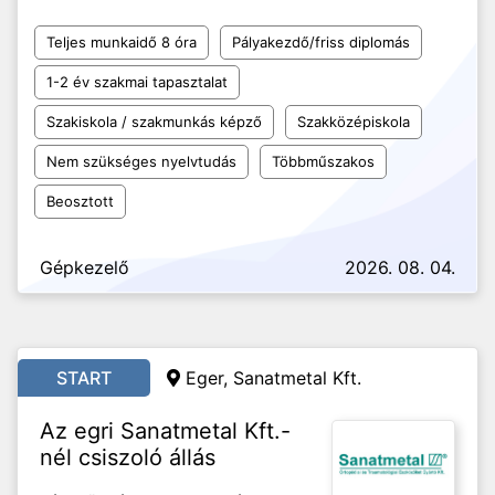
Teljes munkaidő 8 óra
Pályakezdő/friss diplomás
1-2 év szakmai tapasztalat
Szakiskola / szakmunkás képző
Szakközépiskola
Nem szükséges nyelvtudás
Többműszakos
Beosztott
Gépkezelő
2026. 08. 04.
START
Eger, Sanatmetal Kft.
Az egri Sanatmetal Kft.-
nél csiszoló állás