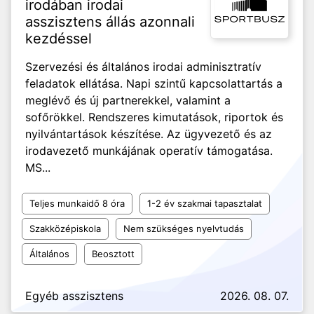
irodában irodai
asszisztens állás azonnali
kezdéssel
Szervezési és általános irodai adminisztratív
feladatok ellátása. Napi szintű kapcsolattartás a
meglévő és új partnerekkel, valamint a
sofőrökkel. Rendszeres kimutatások, riportok és
nyilvántartások készítése. Az ügyvezető és az
irodavezető munkájának operatív támogatása.
MS...
Teljes munkaidő 8 óra
1-2 év szakmai tapasztalat
Szakközépiskola
Nem szükséges nyelvtudás
Általános
Beosztott
Egyéb asszisztens
2026. 08. 07.