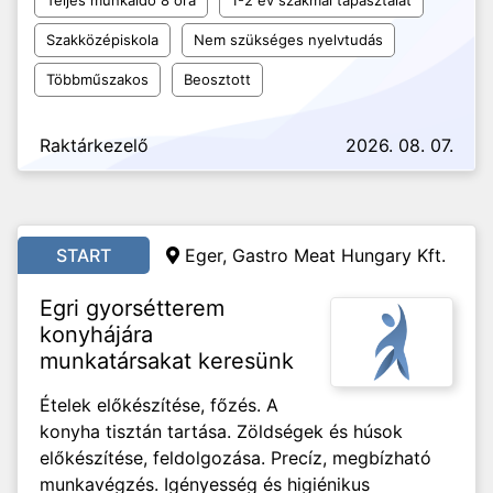
Teljes munkaidő 8 óra
1-2 év szakmai tapasztalat
Szakközépiskola
Nem szükséges nyelvtudás
Többműszakos
Beosztott
Raktárkezelő
2026. 08. 07.
START
Eger, Gastro Meat Hungary Kft.
Egri gyorsétterem
konyhájára
munkatársakat keresünk
Ételek előkészítése, főzés. A
konyha tisztán tartása. Zöldségek és húsok
előkészítése, feldolgozása. Precíz, megbízható
munkavégzés. Igényesség és higiénikus