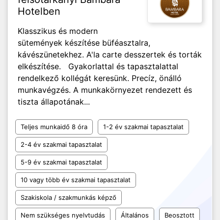
Hotelben
Klasszikus és modern
sütemények készítése büféasztalra,
kávészünetekhez. A'la carte desszertek és torták
elkészítése. Gyakorlattal és tapasztalattal
rendelkező kollégát keresünk. Precíz, önálló
munkavégzés. A munkakörnyezet rendezett és
tiszta állapotának...
Teljes munkaidő 8 óra
1-2 év szakmai tapasztalat
2-4 év szakmai tapasztalat
5-9 év szakmai tapasztalat
10 vagy több év szakmai tapasztalat
Szakiskola / szakmunkás képző
Nem szükséges nyelvtudás
Általános
Beosztott