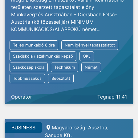
területen szerzett tapasztalat előny
Munkavégzés Ausztriában – Diersbach Felső-
Ausztria (költözéssel jár) MINIMUM
KOMMUNIKÁCIÓS/ALAPFOKÚ német...
Teljes munkaidő 8 óra
Nem igényel tapasztalatot
Szakiskola / szakmunkás képző
OKJ
Szakközépiskola
Technikum
Német
Többműszakos
Beosztott
Operátor
Tegnap 11:41
BUSINESS
Magyarország, Ausztria,
Sanube Kft.