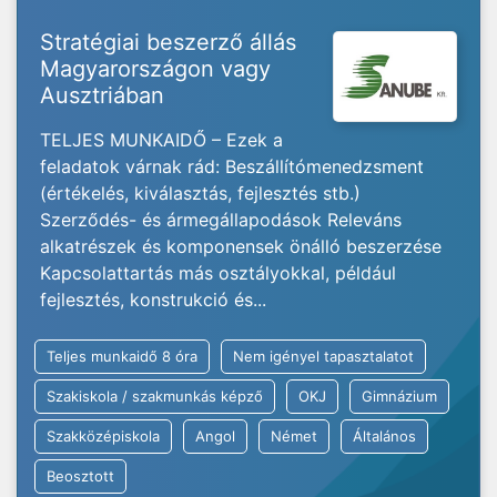
Stratégiai beszerző állás
Magyarországon vagy
Ausztriában
TELJES MUNKAIDŐ – Ezek a
feladatok várnak rád: Beszállítómenedzsment
(értékelés, kiválasztás, fejlesztés stb.)
Szerződés- és ármegállapodások Releváns
alkatrészek és komponensek önálló beszerzése
Kapcsolattartás más osztályokkal, például
fejlesztés, konstrukció és...
Teljes munkaidő 8 óra
Nem igényel tapasztalatot
Szakiskola / szakmunkás képző
OKJ
Gimnázium
Szakközépiskola
Angol
Német
Általános
Beosztott