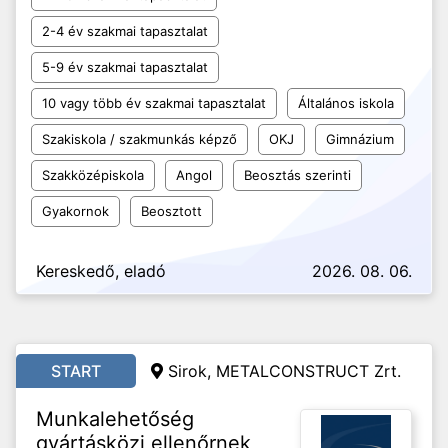
2-4 év szakmai tapasztalat
5-9 év szakmai tapasztalat
10 vagy több év szakmai tapasztalat
Általános iskola
Szakiskola / szakmunkás képző
OKJ
Gimnázium
Szakközépiskola
Angol
Beosztás szerinti
Gyakornok
Beosztott
Kereskedő, eladó
2026. 08. 06.
START
Sirok, METALCONSTRUCT Zrt.
Munkalehetőség
gyártásközi ellenőrnek