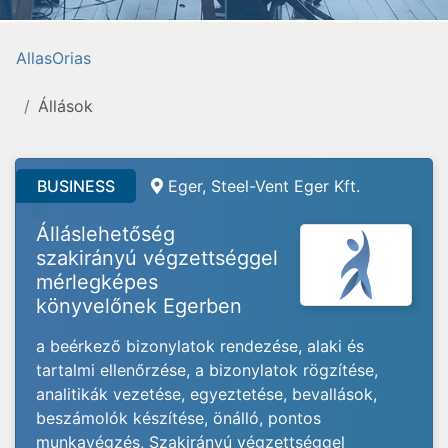
AllasOrias
Állások
BUSINESS
Eger, Steel-Vent Eger Kft.
Álláslehetőség
szakirányú végzettséggel
mérlegképes
könyvelőnek Egerben
a beérkező bizonylatok rendezése, alaki és
tartalmi ellenőrzése, a bizonylatok rögzítése,
analitikák vezetése, egyeztetése, bevallások,
beszámolók készítése, önálló, pontos
munkavégzés, Szakirányú végzettséggel