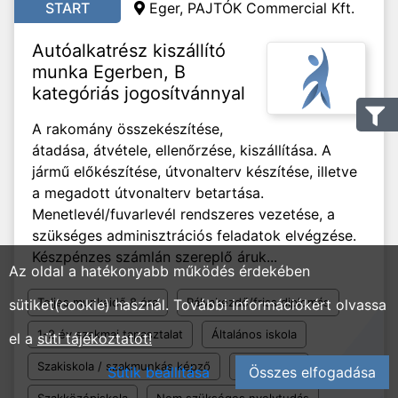
START
Eger, PAJTÓK Commercial Kft.
Autóalkatrész kiszállító
munka Egerben, B
kategóriás jogosítvánnyal
A rakomány összekészítése,
átadása, átvétele, ellenőrzése, kiszállítása. A
jármű előkészítése, útvonalterv készítése, illetve
a megadott útvonalterv betartása.
Menetlevél/fuvarlevél rendszeres vezetése, a
szükséges adminisztrációs feladatok elvégzése.
Készpénzes számlán szereplő áruk...
Az oldal a hatékonyabb működés érdekében
Teljes munkaidő 8 óra
Pályakezdő/friss diplomás
sütiket(cookie) használ. További információkért olvassa
1-2 év szakmai tapasztalat
Általános iskola
el a
süti tájékoztatót!
Szakiskola / szakmunkás képző
Gimnázium
Sütik beállítása
Összes elfogadása