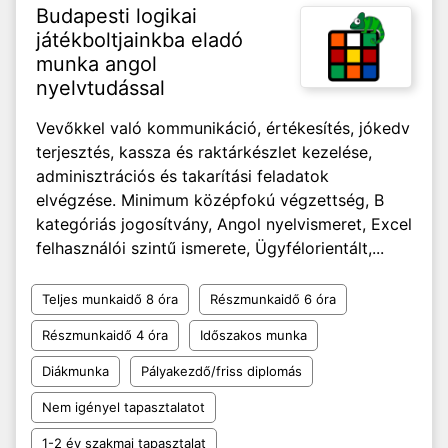
Budapesti logikai
játékboltjainkba eladó
munka angol
nyelvtudással
Vevőkkel való kommunikáció, értékesítés, jókedv
terjesztés, kassza és raktárkészlet kezelése,
adminisztrációs és takarítási feladatok
elvégzése. Minimum középfokú végzettség, B
kategóriás jogosítvány, Angol nyelvismeret, Excel
felhasználói szintű ismerete, Ügyfélorientált,...
Teljes munkaidő 8 óra
Részmunkaidő 6 óra
Részmunkaidő 4 óra
Időszakos munka
Diákmunka
Pályakezdő/friss diplomás
Nem igényel tapasztalatot
1-2 év szakmai tapasztalat