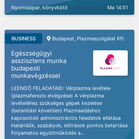
Nyomdaipar, könyvkötő
Ma 14:51
BUSINESS
Budapest, Plazmaszolgálat Kft.
Egészségügyi
asszisztens munka
budapesti
munkavégzéssel
LEENDŐ FELADATAID: Vérplazma levétele
(plazmaferezis elvégzése) A vérplazma
levételéhez szükséges gépek kezelése
(betanítást követően) Plazmaadáshoz
kapcsolódó adminisztrációs feladatok ellátása
Határidők, szabályok, előírások pontos betartása
Folyamatos együttműködés a...