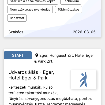
Szakiskola / szakmunkás képző
Technikum
Nem szükséges nyelvtudás
Többműszakos
Beosztott
Szakács
2026. 08. 05.
START
Eger, Hunguest Zrt. Hotel Eger
& Park Zrt.
Udvaros állás - Eger,
Hotel Eger & Park
kertészeti munkák, külső
területen takarítási munkák,
fűnyírás, sövénygondozás megbízható, pontos
munkavégzés, tiszta, rendezett megjelenés,