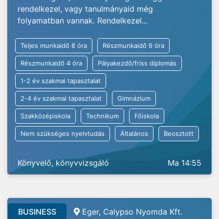
rendelkezel, vagy tanulmányaid még
folyamatban vannak. Rendelkezel...
Teljes munkaidő 8 óra
Részmunkaidő 6 óra
Részmunkaidő 4 óra
Pályakezdő/friss diplomás
1-2 év szakmai tapasztalat
2-4 év szakmai tapasztalat
Gimnázium
Szakközépiskola
Technikum
Főiskola
Nem szükséges nyelvtudás
Általános
Beosztott
Könyvelő, könyvvizsgáló
Ma 14:55
BUSINESS
Eger, Calypso Nyomda Kft.