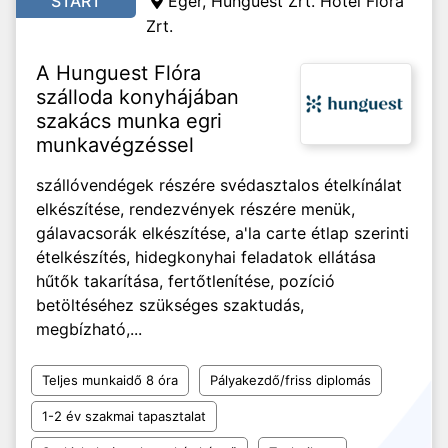
START
Eger, Hunguest Zrt. Hotel Flóra
Zrt.
A Hunguest Flóra
szálloda konyhájában
szakács munka egri
munkavégzéssel
szállóvendégek részére svédasztalos ételkínálat
elkészítése, rendezvények részére menük,
gálavacsorák elkészítése, a'la carte étlap szerinti
ételkészítés, hidegkonyhai feladatok ellátása
hűtők takarítása, fertőtlenítése, pozíció
betöltéséhez szükséges szaktudás,
megbízható,...
Teljes munkaidő 8 óra
Pályakezdő/friss diplomás
1-2 év szakmai tapasztalat