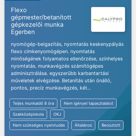
Flexo
gépmester/betanított
gépkezelői munka
Egerben
nyomógép-beigazítás, nyomtatás keskenypályás
flexo címkenyomógépen. nyomtatás
minőségének folyamatos ellenőrzése, színhelyes
nyomtatás. munkavégzés számítógépes
adminisztrálása. egyszerűbb karbantartási
műveletek elvégzése. Betanítás után önálló,
pontos, precíz munkavégzés, két...
Teljes munkaidő 8 óra
Nem igényel tapasztalatot
Szakközépiskola
OKJ
Nem szükséges nyelvtudás
Általános
Beosztott