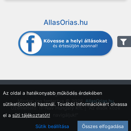
AllasOrias.hu
Az oldal a hatékonyabb működés érdekében
"Országos Állásportál."
Minden jog fentartva © 2026.
AllasOrias.hu
sütiket(cookie) használ. További információkért olvassa
Üzemeltető: IT-Nav Hungary Kft. | "Az elsők közé
navigáljuk!"
el a
süti tájékoztatót!
Sütik beállítása
Összes elfogadása