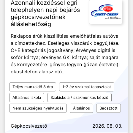
Azonnali kezdéssel egri
telephelyen napi bejárós
gépkocsivezetőnek
álláslehetőség
Raklapos árúk kiszállítása emelőhátfalas autóval
a címzettekhez. Esetleges visszárúk begyűjtése.
C+E kategóriás jogosítvány; érvényes digitális
sofőr kártya; érvényes GKI kártya; saját magára
és környezetére igényes legyen (józan életvitel);
okostelefon alapszintű...
Teljes munkaidő 8 óra
1-2 év szakmai tapasztalat
Általános iskola
Szakiskola / szakmunkás képző
Nem szükséges nyelvtudás
Általános
Beosztott
Gépkocsivezető
2026. 08. 03.