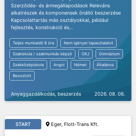
Szerződés- és ármegállapodások Releváns
alkatrészek és komponensek önálló beszerzése
Kapcsolattartás más osztályokkal, például
fejlesztés, konstrukció és...
Teljes munkaidő 8 óra
Nem igényel tapasztalatot
Szakiskola / szakmunkás képző
OKJ
Gimnázium
Szakközépiskola
Angol
Német
Általános
Beosztott
Anyaggazdálkodás, beszerzés
2026. 08. 08.
START
Eger, Flott-Trans Kft.