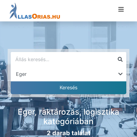
Eger, raktározás, logisztika
kategóriában
2 darab találat