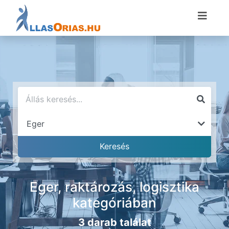
Eger, raktározás, logisztika
kategóriában
3 darab találat