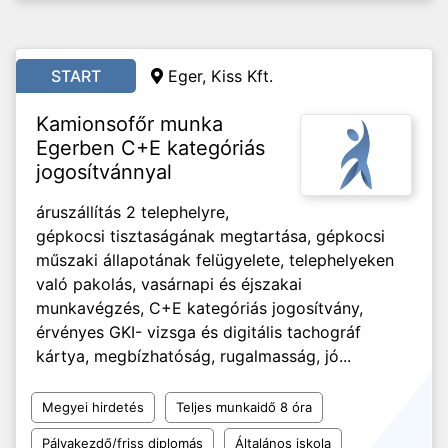
START
Eger, Kiss Kft.
Kamionsofőr munka
Egerben C+E kategóriás
jogosítvánnyal
áruszállítás 2 telephelyre,
gépkocsi tisztaságának megtartása, gépkocsi
műszaki állapotának felügyelete, telephelyeken
való pakolás, vasárnapi és éjszakai
munkavégzés, C+E kategóriás jogosítvány,
érvényes GKI- vizsga és digitális tachográf
kártya, megbízhatóság, rugalmasság, jó...
Megyei hirdetés
Teljes munkaidő 8 óra
Pályakezdő/friss diplomás
Általános iskola