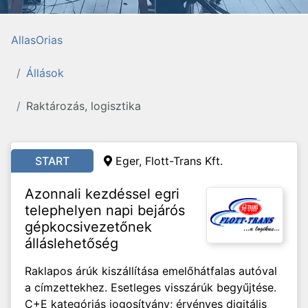
AllasOrias
Állások
Raktározás, logisztika
START
Eger, Flott-Trans Kft.
Azonnali kezdéssel egri
telephelyen napi bejárós
gépkocsivezetőnek
álláslehetőség
Raklapos árúk kiszállítása emelőhátfalas autóval
a címzettekhez. Esetleges visszárúk begyűjtése.
C+E kategóriás jogosítvány; érvényes digitális