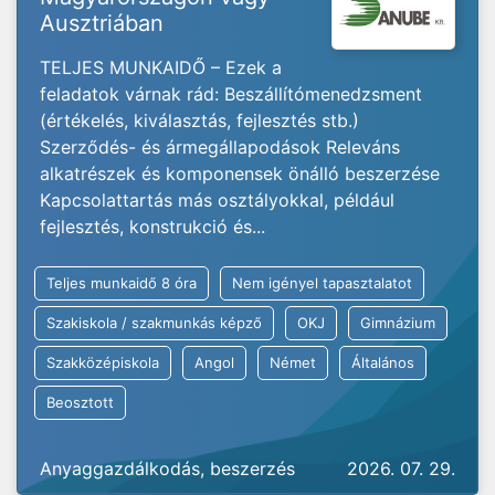
Ausztriában
TELJES MUNKAIDŐ – Ezek a
feladatok várnak rád: Beszállítómenedzsment
(értékelés, kiválasztás, fejlesztés stb.)
Szerződés- és ármegállapodások Releváns
alkatrészek és komponensek önálló beszerzése
Kapcsolattartás más osztályokkal, például
fejlesztés, konstrukció és...
Teljes munkaidő 8 óra
Nem igényel tapasztalatot
Szakiskola / szakmunkás képző
OKJ
Gimnázium
Szakközépiskola
Angol
Német
Általános
Beosztott
Anyaggazdálkodás, beszerzés
2026. 07. 29.