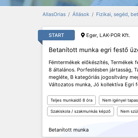
AllasOrias
Állások
Fizikai, segéd, b
START
Eger, LAK-POR Kft.
Betanított munka egri festő 
Fémtermékek előkészítés, Termékek 
8 általános. Porfestésben jártasság, 
megléte, B kategóriás jogosítvány me
Változatos munka, Jó kollektíva Egri f
Teljes munkaidő 8 óra
Nem igényel tapas
Szakiskola / szakmunkás képző
Nem szü
Betanított munka