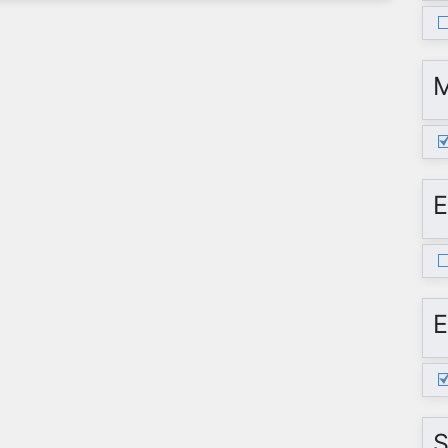
E
E
S