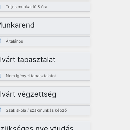
Teljes munkaidő 8 óra
Munkarend
Általános
lvárt tapasztalat
Nem igényel tapasztalatot
lvárt végzettség
Szakiskola / szakmunkás képző
zükséges nyelvtudás