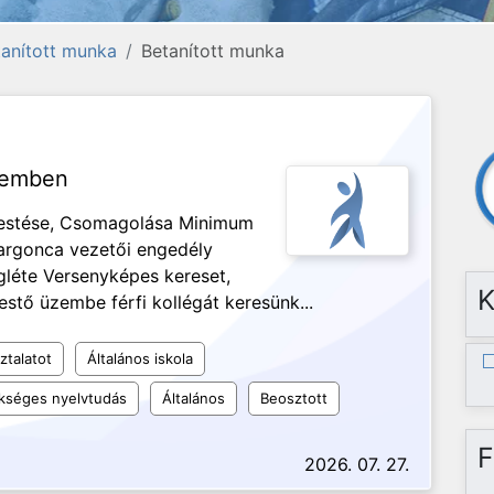
etanított munka
Betanított munka
üzemben
festése, Csomagolása Minimum
Targonca vezetői engedély
gléte Versenyképes kereset,
K
estő üzembe férfi kollégát keresünk...
ztalatot
Általános iskola
kséges nyelvtudás
Általános
Beosztott
F
2026. 07. 27.