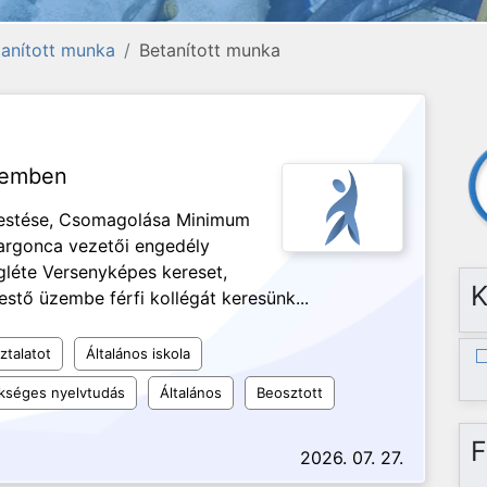
etanított munka
Betanított munka
üzemben
festése, Csomagolása Minimum
Targonca vezetői engedély
gléte Versenyképes kereset,
K
estő üzembe férfi kollégát keresünk...
ztalatot
Általános iskola
kséges nyelvtudás
Általános
Beosztott
F
2026. 07. 27.