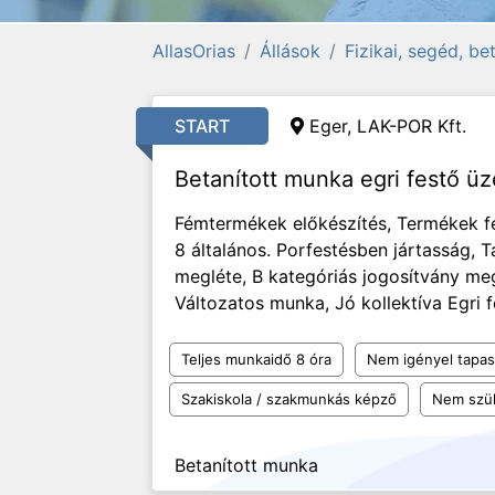
AllasOrias
Állások
Fizikai, segéd, b
START
Eger, LAK-POR Kft.
Betanított munka egri festő 
Fémtermékek előkészítés, Termékek 
8 általános. Porfestésben jártasság, 
megléte, B kategóriás jogosítvány me
Változatos munka, Jó kollektíva Egri f
Teljes munkaidő 8 óra
Nem igényel tapas
Szakiskola / szakmunkás képző
Nem szü
Betanított munka