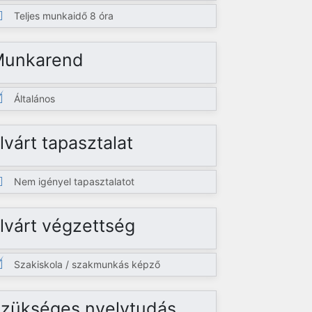
Teljes munkaidő 8 óra
Munkarend
Általános
lvárt tapasztalat
Nem igényel tapasztalatot
lvárt végzettség
Szakiskola / szakmunkás képző
zükséges nyelvtudás