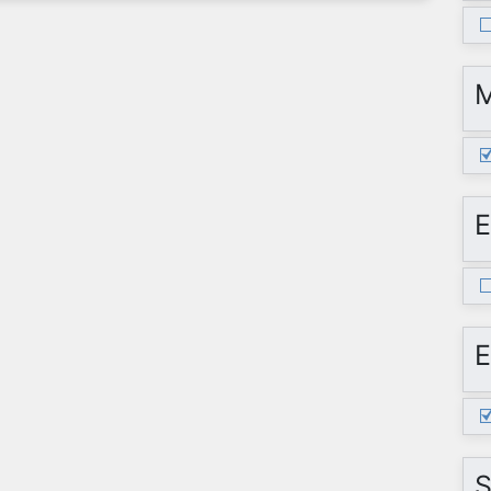
E
E
S