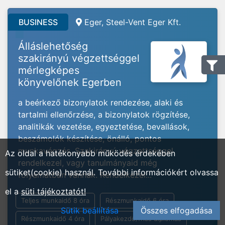
BUSINESS
Eger, Steel-Vent Eger Kft.
Álláslehetőség
szakirányú végzettséggel
mérlegképes
könyvelőnek Egerben
a beérkező bizonylatok rendezése, alaki és
tartalmi ellenőrzése, a bizonylatok rögzítése,
analitikák vezetése, egyeztetése, bevallások,
beszámolók készítése, önálló, pontos
munkavégzés, Szakirányú végzettséggel
Az oldal a hatékonyabb működés érdekében
rendelkezel, vagy tanulmányaid még
sütiket(cookie) használ. További információkért olvassa
folyamatban vannak. Rendelkezel...
el a
süti tájékoztatót!
Teljes munkaidő 8 óra
Részmunkaidő 6 óra
Sütik beállítása
Összes elfogadása
Részmunkaidő 4 óra
Pályakezdő/friss diplomás