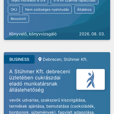
Teljes munkaidő 8 óra
5-9 év szakmai tapasztalat
OKJ
Nem szükséges nyelvtudás
Általános
Beosztott
Könyvelő, könyvvizsgáló
2026. 08. 03.
BUSINESS
Debrecen, Stühmer Kft.
A Stühmer Kft. debreceni
üzletében cukrászdai
eladó munkatársnak
álláslehetőség
vevők udvarias, szakszerű kiszolgálása,
termékek ajánlása, bemutatása (csokoládék,
bonbonok, sütemények), fagylalt adagolása,