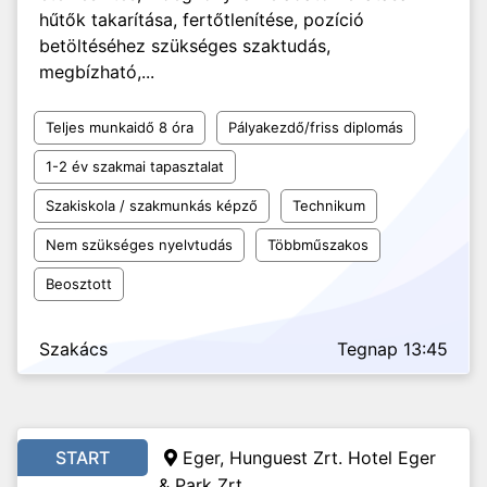
hűtők takarítása, fertőtlenítése, pozíció
betöltéséhez szükséges szaktudás,
megbízható,...
Teljes munkaidő 8 óra
Pályakezdő/friss diplomás
1-2 év szakmai tapasztalat
Szakiskola / szakmunkás képző
Technikum
Nem szükséges nyelvtudás
Többműszakos
Beosztott
Szakács
Tegnap 13:45
START
Eger, Hunguest Zrt. Hotel Eger
& Park Zrt.