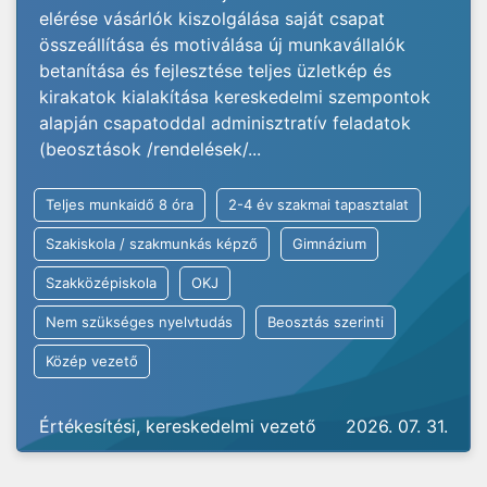
elérése vásárlók kiszolgálása saját csapat
összeállítása és motiválása új munkavállalók
betanítása és fejlesztése teljes üzletkép és
kirakatok kialakítása kereskedelmi szempontok
alapján csapatoddal adminisztratív feladatok
(beosztások /rendelések/...
Teljes munkaidő 8 óra
2-4 év szakmai tapasztalat
Szakiskola / szakmunkás képző
Gimnázium
Szakközépiskola
OKJ
Nem szükséges nyelvtudás
Beosztás szerinti
Közép vezető
Értékesítési, kereskedelmi vezető
2026. 07. 31.