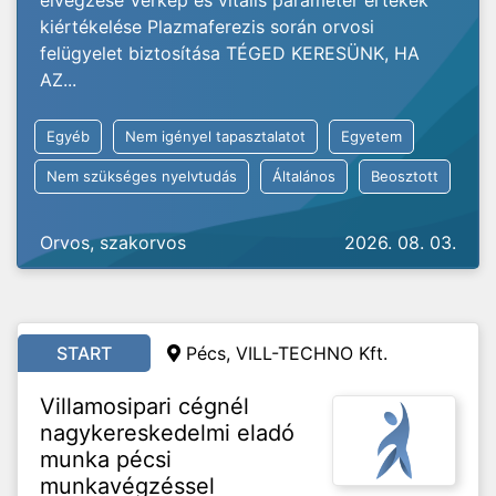
elvégzése Vérkép és vitális paraméter értékek
kiértékelése Plazmaferezis során orvosi
felügyelet biztosítása TÉGED KERESÜNK, HA
AZ...
Egyéb
Nem igényel tapasztalatot
Egyetem
Nem szükséges nyelvtudás
Általános
Beosztott
Orvos, szakorvos
2026. 08. 03.
START
Pécs, VILL-TECHNO Kft.
Villamosipari cégnél
nagykereskedelmi eladó
munka pécsi
munkavégzéssel