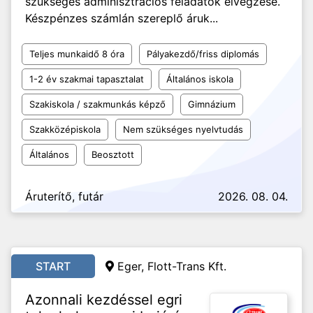
szükséges adminisztrációs feladatok elvégzése.
Készpénzes számlán szereplő áruk...
Teljes munkaidő 8 óra
Pályakezdő/friss diplomás
1-2 év szakmai tapasztalat
Általános iskola
Szakiskola / szakmunkás képző
Gimnázium
Szakközépiskola
Nem szükséges nyelvtudás
Általános
Beosztott
Áruterítő, futár
2026. 08. 04.
START
Eger, Flott-Trans Kft.
Azonnali kezdéssel egri