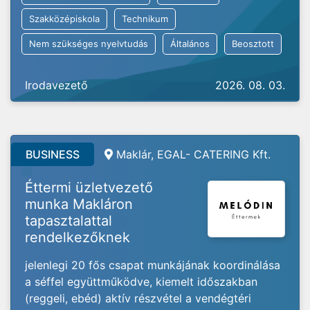
Szakközépiskola
Technikum
Nem szükséges nyelvtudás
Általános
Beosztott
Irodavezető
2026. 08. 03.
BUSINESS
Maklár, EGAL- CATERING Kft.
Éttermi üzletvezető
munka Makláron
tapasztalattal
rendelkezőknek
jelenlegi 20 fős csapat munkájának koordinálása
a séffel együttműködve, kiemelt időszakban
(reggeli, ebéd) aktív részvétel a vendégtéri