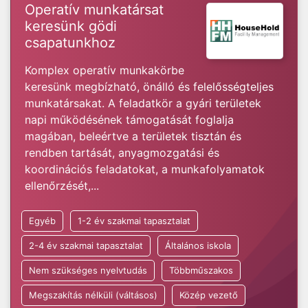
Operatív munkatársat
keresünk gödi
csapatunkhoz
Komplex operatív munkakörbe
keresünk megbízható, önálló és felelősségteljes
munkatársakat. A feladatkör a gyári területek
napi működésének támogatását foglalja
magában, beleértve a területek tisztán és
rendben tartását, anyagmozgatási és
koordinációs feladatokat, a munkafolyamatok
ellenőrzését,...
Egyéb
1-2 év szakmai tapasztalat
2-4 év szakmai tapasztalat
Általános iskola
Nem szükséges nyelvtudás
Többműszakos
Megszakítás nélküli (váltásos)
Közép vezető