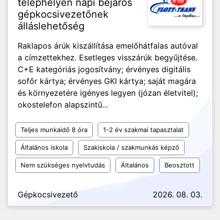
telephelyen napi bejárós
gépkocsivezetőnek
álláslehetőség
Raklapos árúk kiszállítása emelőhátfalas autóval
a címzettekhez. Esetleges visszárúk begyűjtése.
C+E kategóriás jogosítvány; érvényes digitális
sofőr kártya; érvényes GKI kártya; saját magára
és környezetére igényes legyen (józan életvitel);
okostelefon alapszintű...
Teljes munkaidő 8 óra
1-2 év szakmai tapasztalat
Általános iskola
Szakiskola / szakmunkás képző
Nem szükséges nyelvtudás
Általános
Beosztott
Gépkocsivezető
2026. 08. 03.