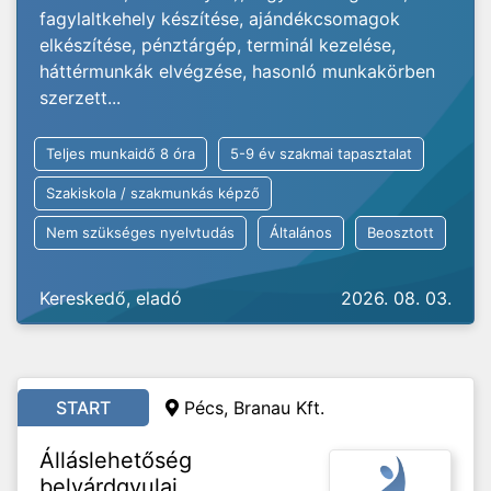
fagylaltkehely készítése, ajándékcsomagok
elkészítése, pénztárgép, terminál kezelése,
háttérmunkák elvégzése, hasonló munkakörben
szerzett...
Teljes munkaidő 8 óra
5-9 év szakmai tapasztalat
Szakiskola / szakmunkás képző
Nem szükséges nyelvtudás
Általános
Beosztott
Kereskedő, eladó
2026. 08. 03.
START
Pécs, Branau Kft.
Álláslehetőség
belvárdgyulai