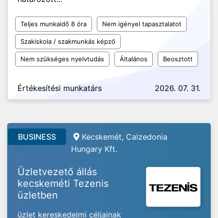
Teljes munkaidő 8 óra
Nem igényel tapasztalatot
Szakiskola / szakmunkás képző
Nem szükséges nyelvtudás
Általános
Beosztott
Értékesítési munkatárs
2026. 07. 31.
BUSINESS
Kecskemét, Calzedonia
Hungary Kft.
Üzletvezető állás
kecskeméti Tezenis
üzletben
üzlet kereskedelmi céljainak