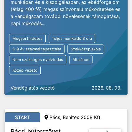
munkában és a kiszolgálásban, az ebédforgalom
(átlag 400 fő) magas színvonalú működtetése és
a vendégszám további növelésének támogatása,
napi működés...
Megyei hirdetés
Teljes munkaidő 8 óra
5-9 év szakmai tapasztalat
Szakközépiskola
Nem szükséges nyelvtudás
Általános
Közép vezető
Vendéglátás vezető
2026. 08. 03.
START
Pécs, Benitex 2008 Kft.
Pécsi bútorszövet