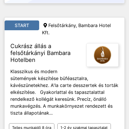
START
Felsőtárkány, Bambara Hotel
Kft.
Cukrász állás a
felsőtárkányi Bambara
Hotelben
Klasszikus és modern
sütemények készítése büféasztalra,
kávészünetekhez. A'la carte desszertek és torták
elkészítése. Gyakorlattal és tapasztalattal
rendelkező kollégát keresünk. Precíz, önálló
munkavégzés. A munkakörnyezet rendezett és
tiszta állapotának...
Teljes munkaidő 8 óra
1-2 év szakmai tapasztalat