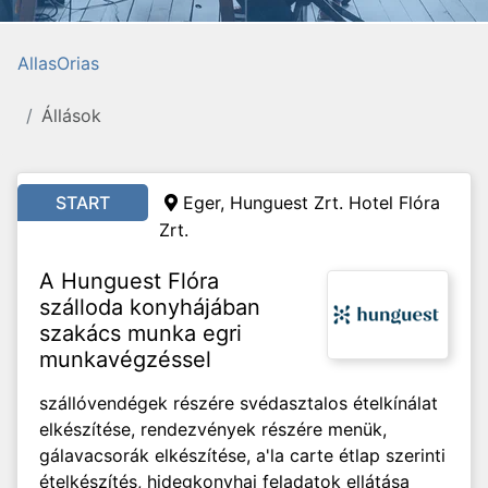
AllasOrias
Állások
START
Eger, Hunguest Zrt. Hotel Flóra
Zrt.
A Hunguest Flóra
szálloda konyhájában
szakács munka egri
munkavégzéssel
szállóvendégek részére svédasztalos ételkínálat
elkészítése, rendezvények részére menük,
gálavacsorák elkészítése, a'la carte étlap szerinti
ételkészítés, hidegkonyhai feladatok ellátása