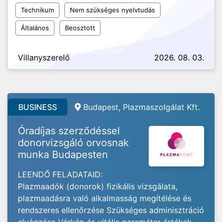
Technikum
Nem szükséges nyelvtudás
Általános
Beosztott
Villanyszerelő
2026. 08. 03.
BUSINESS
Budapest, Plazmaszolgálat Kft.
Óradíjas szerződéssel
donorvizsgáló orvosnak
munka Budapesten
LEENDŐ FELADATAID:
Plazmaadók (donorok) fizikális vizsgálata,
plazmaadásra való alkalmasság megítélése és
rendszeres ellenőrzése Szükséges adminisztráció