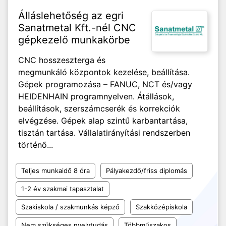
Álláslehetőség az egri
Sanatmetal Kft.-nél CNC
gépkezelő munkakörbe
CNC hosszeszterga és
megmunkáló központok kezelése, beállítása.
Gépek programozása – FANUC, NCT és/vagy
HEIDENHAIN programnyelven. Átállások,
beállítások, szerszámcserék és korrekciók
elvégzése. Gépek alap szintű karbantartása,
tisztán tartása. Vállalatirányítási rendszerben
történő...
Teljes munkaidő 8 óra
Pályakezdő/friss diplomás
1-2 év szakmai tapasztalat
Szakiskola / szakmunkás képző
Szakközépiskola
Nem szükséges nyelvtudás
Többműszakos