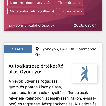
Nem szükséges nyelvtudás
Többműszakos
Megszakítás nélküli (váltásos)
Közép vezető
Egyéb munkalehetőségek
2026. 08. 04.
START
Gyöngyös, PAJTÓK Commercial
Kft.
Autóalkatrész értékesítő
állás Gyöngyös
A vevők udvarias fogadása,
gyors és pontos kiszolgálása,
naprakész információk nyújtása. Rendelések
felvétele (telefonon, személyesen, faxon, e-mail-
ben) és rögzítése. Készpénzkezelés. A kiadott és