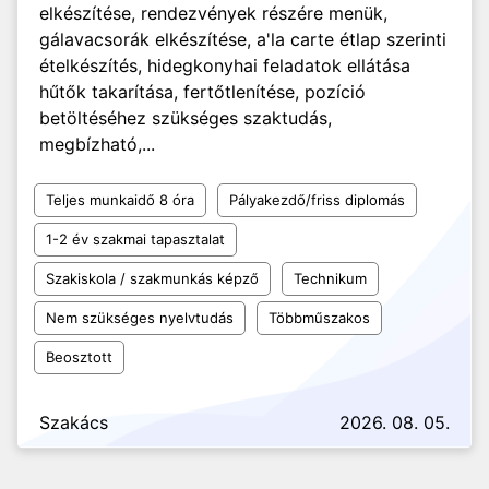
elkészítése, rendezvények részére menük,
gálavacsorák elkészítése, a'la carte étlap szerinti
ételkészítés, hidegkonyhai feladatok ellátása
hűtők takarítása, fertőtlenítése, pozíció
betöltéséhez szükséges szaktudás,
megbízható,...
Teljes munkaidő 8 óra
Pályakezdő/friss diplomás
1-2 év szakmai tapasztalat
Szakiskola / szakmunkás képző
Technikum
Nem szükséges nyelvtudás
Többműszakos
Beosztott
Szakács
2026. 08. 05.