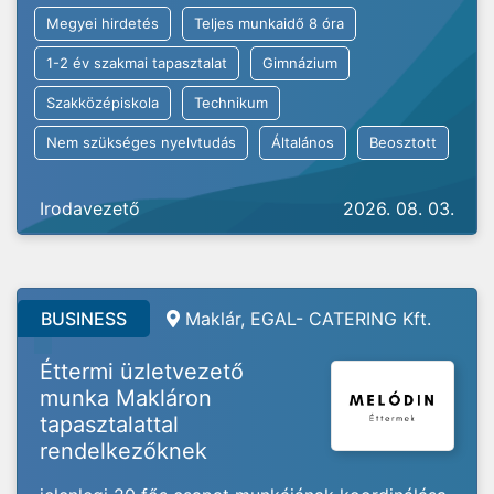
Megyei hirdetés
Teljes munkaidő 8 óra
1-2 év szakmai tapasztalat
Gimnázium
Szakközépiskola
Technikum
Nem szükséges nyelvtudás
Általános
Beosztott
Irodavezető
2026. 08. 03.
BUSINESS
Maklár, EGAL- CATERING Kft.
Éttermi üzletvezető
munka Makláron
tapasztalattal
rendelkezőknek