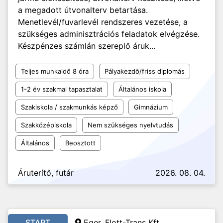
a megadott útvonalterv betartása.
Menetlevél/fuvarlevél rendszeres vezetése, a
szükséges adminisztrációs feladatok elvégzése.
Készpénzes számlán szereplő áruk...
Teljes munkaidő 8 óra
Pályakezdő/friss diplomás
1-2 év szakmai tapasztalat
Általános iskola
Szakiskola / szakmunkás képző
Gimnázium
Szakközépiskola
Nem szükséges nyelvtudás
Általános
Beosztott
Áruterítő, futár
2026. 08. 04.
START
Eger, Flott-Trans Kft.