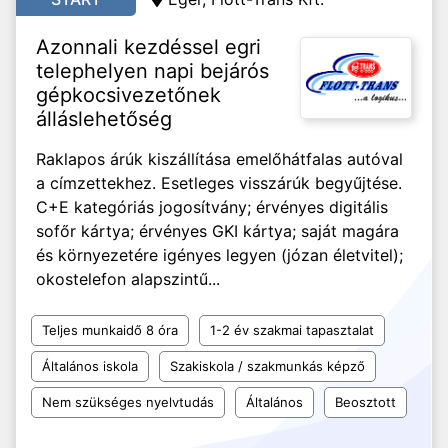
Azonnali kezdéssel egri
telephelyen napi bejárós
gépkocsivezetőnek
álláslehetőség
Raklapos árúk kiszállítása emelőhátfalas autóval
a címzettekhez. Esetleges visszárúk begyűjtése.
C+E kategóriás jogosítvány; érvényes digitális
sofőr kártya; érvényes GKI kártya; saját magára
és környezetére igényes legyen (józan életvitel);
okostelefon alapszintű...
Teljes munkaidő 8 óra
1-2 év szakmai tapasztalat
Általános iskola
Szakiskola / szakmunkás képző
Nem szükséges nyelvtudás
Általános
Beosztott