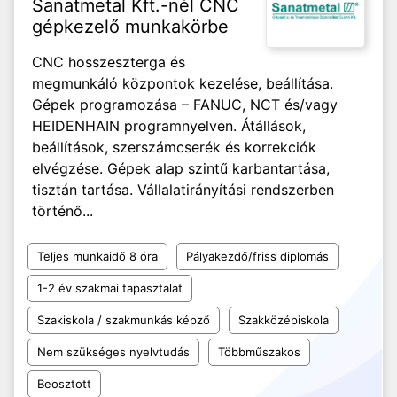
Sanatmetal Kft.-nél CNC
gépkezelő munkakörbe
CNC hosszeszterga és
megmunkáló központok kezelése, beállítása.
Gépek programozása – FANUC, NCT és/vagy
HEIDENHAIN programnyelven. Átállások,
beállítások, szerszámcserék és korrekciók
elvégzése. Gépek alap szintű karbantartása,
tisztán tartása. Vállalatirányítási rendszerben
történő...
Teljes munkaidő 8 óra
Pályakezdő/friss diplomás
1-2 év szakmai tapasztalat
Szakiskola / szakmunkás képző
Szakközépiskola
Nem szükséges nyelvtudás
Többműszakos
Beosztott