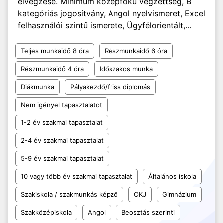
elvégzése. Minimum középfokú végzettség, B
kategóriás jogosítvány, Angol nyelvismeret, Excel
felhasználói szintű ismerete, Ügyfélorientált,...
Teljes munkaidő 8 óra
Részmunkaidő 6 óra
Részmunkaidő 4 óra
Időszakos munka
Diákmunka
Pályakezdő/friss diplomás
Nem igényel tapasztalatot
1-2 év szakmai tapasztalat
2-4 év szakmai tapasztalat
5-9 év szakmai tapasztalat
10 vagy több év szakmai tapasztalat
Általános iskola
Szakiskola / szakmunkás képző
OKJ
Gimnázium
Szakközépiskola
Angol
Beosztás szerinti