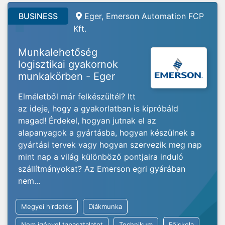
BUSINESS
Eger, Emerson Automation FCP
Kft.
Munkalehetőség
logisztikai gyakornok
munkakörben - Eger
Elméletből már felkészültél? Itt
az ideje, hogy a gyakorlatban is kipróbáld
magad! Érdekel, hogyan jutnak el az
alapanyagok a gyártásba, hogyan készülnek a
gyártási tervek vagy hogyan szervezik meg nap
mint nap a világ különböző pontjaira induló
szállítmányokat? Az Emerson egri gyárában
nem...
Megyei hirdetés
Diákmunka
Nem igényel tapasztalatot
Technikum
Főiskola