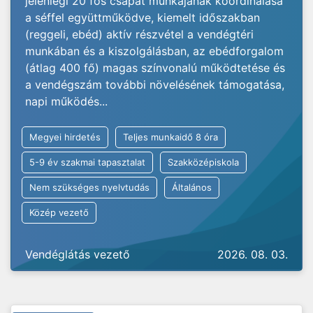
jelenlegi 20 fős csapat munkájának koordinálása
a séffel együttműködve, kiemelt időszakban
(reggeli, ebéd) aktív részvétel a vendégtéri
munkában és a kiszolgálásban, az ebédforgalom
(átlag 400 fő) magas színvonalú működtetése és
a vendégszám további növelésének támogatása,
napi működés...
Megyei hirdetés
Teljes munkaidő 8 óra
5-9 év szakmai tapasztalat
Szakközépiskola
Nem szükséges nyelvtudás
Általános
Közép vezető
Vendéglátás vezető
2026. 08. 03.