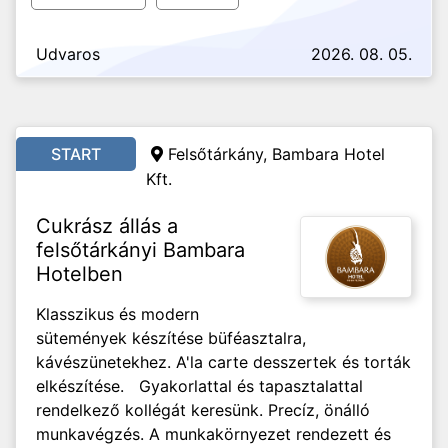
Udvaros
2026. 08. 05.
START
Felsőtárkány, Bambara Hotel
Kft.
Cukrász állás a
felsőtárkányi Bambara
Hotelben
Klasszikus és modern
sütemények készítése büféasztalra,
kávészünetekhez. A'la carte desszertek és torták
elkészítése. Gyakorlattal és tapasztalattal
rendelkező kollégát keresünk. Precíz, önálló
munkavégzés. A munkakörnyezet rendezett és