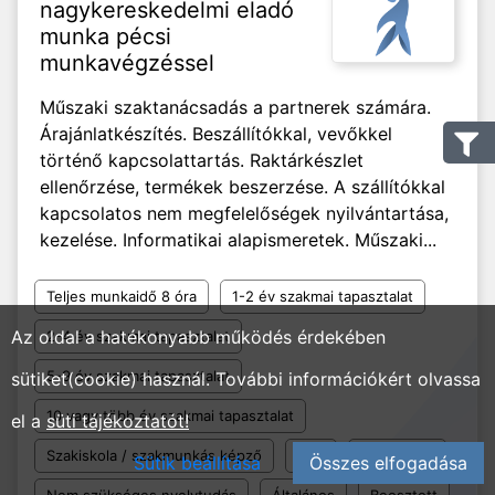
nagykereskedelmi eladó
munka pécsi
munkavégzéssel
Műszaki szaktanácsadás a partnerek számára.
Árajánlatkészítés. Beszállítókkal, vevőkkel
történő kapcsolattartás. Raktárkészlet
ellenőrzése, termékek beszerzése. A szállítókkal
kapcsolatos nem megfelelőségek nyilvántartása,
kezelése. Informatikai alapismeretek. Műszaki...
Teljes munkaidő 8 óra
1-2 év szakmai tapasztalat
Az oldal a hatékonyabb működés érdekében
2-4 év szakmai tapasztalat
5-9 év szakmai tapasztalat
sütiket(cookie) használ. További információkért olvassa
10 vagy több év szakmai tapasztalat
el a
süti tájékoztatót!
Szakiskola / szakmunkás képző
OKJ
Technikum
Sütik beállítása
Összes elfogadása