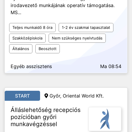
irodavezető munkájának operatív támogatása.
MS...
Teljes munkaidő 8 óra
1-2 év szakmai tapasztalat
Szakközépiskola
Nem szükséges nyelvtudás
Általános
Beosztott
Egyéb asszisztens
Ma 08:54
START
Győr, Oriental World Kft.
Álláslehetőség recepciós
pozícióban győri
munkavégzéssel