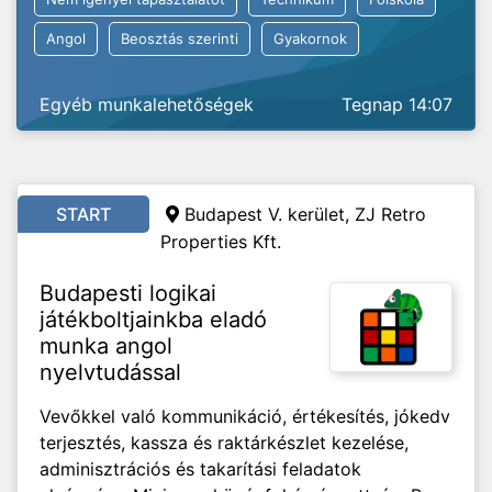
Angol
Beosztás szerinti
Gyakornok
Egyéb munkalehetőségek
Tegnap 14:07
START
Budapest V. kerület, ZJ Retro
Properties Kft.
Budapesti logikai
játékboltjainkba eladó
munka angol
nyelvtudással
Vevőkkel való kommunikáció, értékesítés, jókedv
terjesztés, kassza és raktárkészlet kezelése,
adminisztrációs és takarítási feladatok