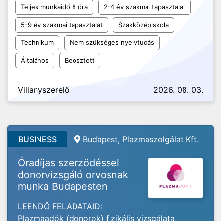
Teljes munkaidő 8 óra
2-4 év szakmai tapasztalat
5-9 év szakmai tapasztalat
Szakközépiskola
Technikum
Nem szükséges nyelvtudás
Általános
Beosztott
Villanyszerelő
2026. 08. 03.
BUSINESS
Budapest, Plazmaszolgálat Kft.
Óradíjas szerződéssel
donorvizsgáló orvosnak
munka Budapesten
LEENDŐ FELADATAID:
Plazmaadók (donorok) fizikális vizsgálata,