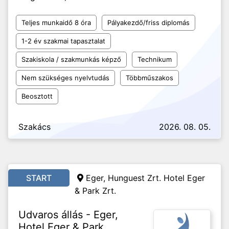
Teljes munkaidő 8 óra
Pályakezdő/friss diplomás
1-2 év szakmai tapasztalat
Szakiskola / szakmunkás képző
Technikum
Nem szükséges nyelvtudás
Többműszakos
Beosztott
Szakács
2026. 08. 05.
START
Eger, Hunguest Zrt. Hotel Eger
& Park Zrt.
Udvaros állás - Eger,
Hotel Eger & Park