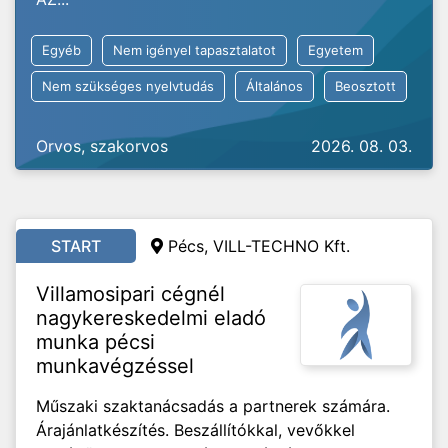
Egyéb
Nem igényel tapasztalatot
Egyetem
Nem szükséges nyelvtudás
Általános
Beosztott
Orvos, szakorvos
2026. 08. 03.
START
Pécs, VILL-TECHNO Kft.
Villamosipari cégnél
nagykereskedelmi eladó
munka pécsi
munkavégzéssel
Műszaki szaktanácsadás a partnerek számára.
Árajánlatkészítés. Beszállítókkal, vevőkkel