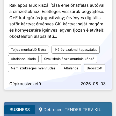
Raklapos árúk kiszállítása emelőhátfalas autóval
a címzettekhez. Esetleges visszárúk begyűjtése.
C+E kategóriás jogosítvány; érvényes digitális
sofőr kártya; érvényes GKI kártya; saját magára
és környezetére igényes legyen (józan életvitel);
okostelefon alapszintű...
Teljes munkaidő 8 óra
1-2 év szakmai tapasztalat
Általános iskola
Szakiskola / szakmunkás képző
Nem szükséges nyelvtudás
Általános
Beosztott
Gépkocsivezető
2026. 08. 03.
BUSINESS
Debrecen, TENDER TERV Kft.