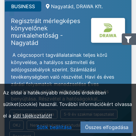
BUSINESS
Nagyatád, DRAWA Kft.
Regisztrált mérlegképes
könyvelőnek
munkalehetőság -
Nagyatád
A cégcsoport tagvállalatainak teljes körű
könyvelése, a hatályos számviteli és
adójogszabályok szerint. Számlázási
tevékenységben való részvétel. Havi és éves
zárási folyamatok menedzselése Éves
beszámolók, adóbevallások elkészítése és
Az oldal a hatékonyabb működés érdekében
benyújtása. Részvétel a hatóságokkal,...
sütiket(cookie) használ. További információkért olvassa
Teljes munkaidő 8 óra
5-9 év szakmai tapasztalat
el a
süti tájékoztatót!
OKJ
Nem szükséges nyelvtudás
Általános
Sütik beállítása
Összes elfogadása