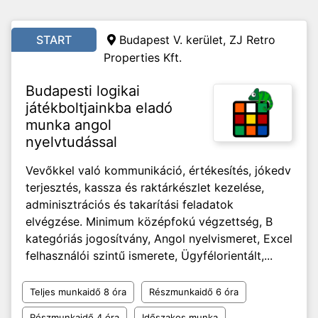
START
Budapest V. kerület, ZJ Retro
Properties Kft.
Budapesti logikai
játékboltjainkba eladó
munka angol
nyelvtudással
Vevőkkel való kommunikáció, értékesítés, jókedv
terjesztés, kassza és raktárkészlet kezelése,
adminisztrációs és takarítási feladatok
elvégzése. Minimum középfokú végzettség, B
kategóriás jogosítvány, Angol nyelvismeret, Excel
felhasználói szintű ismerete, Ügyfélorientált,...
Teljes munkaidő 8 óra
Részmunkaidő 6 óra
Részmunkaidő 4 óra
Időszakos munka