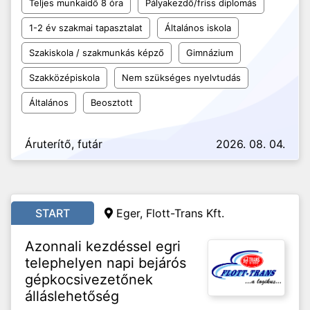
Teljes munkaidő 8 óra
Pályakezdő/friss diplomás
1-2 év szakmai tapasztalat
Általános iskola
Szakiskola / szakmunkás képző
Gimnázium
Szakközépiskola
Nem szükséges nyelvtudás
Általános
Beosztott
Áruterítő, futár
2026. 08. 04.
START
Eger, Flott-Trans Kft.
Azonnali kezdéssel egri
telephelyen napi bejárós
gépkocsivezetőnek
álláslehetőség