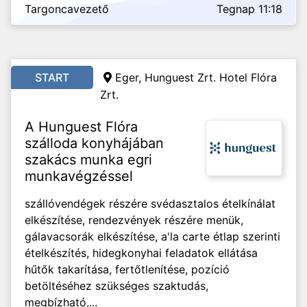
Targoncavezető
Tegnap 11:18
START
Eger, Hunguest Zrt. Hotel Flóra
Zrt.
A Hunguest Flóra
szálloda konyhájában
szakács munka egri
munkavégzéssel
szállóvendégek részére svédasztalos ételkínálat
elkészítése, rendezvények részére menük,
gálavacsorák elkészítése, a'la carte étlap szerinti
ételkészítés, hidegkonyhai feladatok ellátása
hűtők takarítása, fertőtlenítése, pozíció
betöltéséhez szükséges szaktudás,
megbízható,...