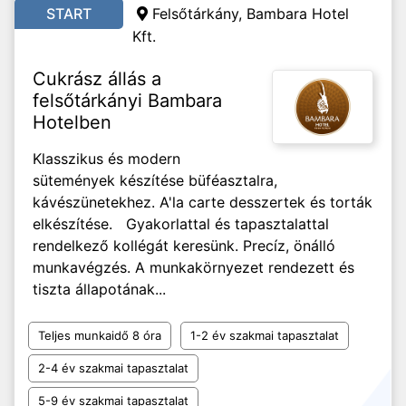
START
Felsőtárkány, Bambara Hotel
Kft.
Cukrász állás a
felsőtárkányi Bambara
Hotelben
Klasszikus és modern
sütemények készítése büféasztalra,
kávészünetekhez. A'la carte desszertek és torták
elkészítése. Gyakorlattal és tapasztalattal
rendelkező kollégát keresünk. Precíz, önálló
munkavégzés. A munkakörnyezet rendezett és
tiszta állapotának...
Teljes munkaidő 8 óra
1-2 év szakmai tapasztalat
2-4 év szakmai tapasztalat
5-9 év szakmai tapasztalat