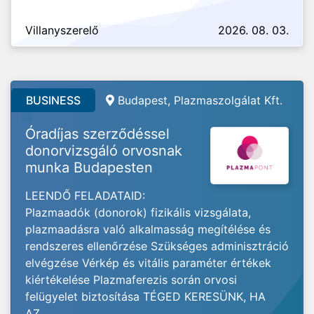
Villanyszerelő
2026. 08. 03.
BUSINESS
Budapest, Plazmaszolgálat Kft.
Óradíjas szerződéssel
donorvizsgáló orvosnak
munka Budapesten
LEENDŐ FELADATAID:
Plazmaadók (donorok) fizikális vizsgálata,
plazmaadásra való alkalmasság megítélése és
rendszeres ellenőrzése Szükséges adminisztráció
elvégzése Vérkép és vitális paraméter értékek
kiértékelése Plazmaferezis során orvosi
felügyelet biztosítása TÉGED KERESÜNK, HA
AZ...