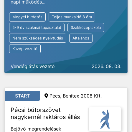
napi működés...
Megyei hirdetés
Teljes munkaidő 8 óra
5-9 év szakmai tapasztalat
Szakközépiskola
Nem szükséges nyelvtudás
Általános
Közép vezető
Vendéglátás vezető
2026. 08. 03.
START
Pécs, Benitex 2008 Kft.
Pécsi bútorszövet
nagykernél raktáros állás
Bejövő megrendelések