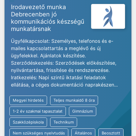
Irodavezető munka
Debrecenben jó
kommunikációs készségű
munkatársnak
Ügyfélkapcsolat: Személyes, telefonos és e-
mailes kapcsolattartás a meglévő és új
ügyfelekkel. Ajánlatok készítése.
Szerződéskezelés: Szerződések előkészítése,
nyilvántartása, frissítése és rendszerezése.
Iratkezelés: Napi szintű iktatási feladatok
ellátása, a céges dokumentáció naprakészen...
Megyei hirdetés
Teljes munkaidő 8 óra
1-2 év szakmai tapasztalat
Gimnázium
Szakközépiskola
Technikum
Nem szükséges nyelvtudás
Általános
Beosztott