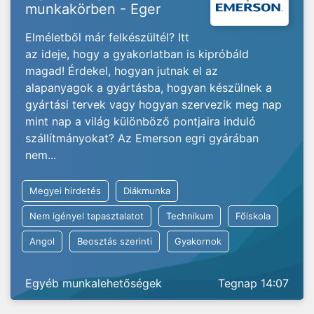
munkakörben - Eger
Elméletből már felkészültél? Itt
az ideje, hogy a gyakorlatban is kipróbáld
magad! Érdekel, hogyan jutnak el az
alapanyagok a gyártásba, hogyan készülnek a
gyártási tervek vagy hogyan szervezik meg nap
mint nap a világ különböző pontjaira induló
szállítmányokat? Az Emerson egri gyárában
nem...
Megyei hirdetés
Diákmunka
Nem igényel tapasztalatot
Technikum
Főiskola
Angol
Beosztás szerinti
Gyakornok
Egyéb munkalehetőségek
Tegnap 14:07