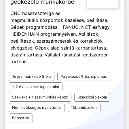
gépkezelő munkakörbe
CNC hosszeszterga és
megmunkáló központok kezelése, beállítása.
Gépek programozása – FANUC, NCT és/vagy
HEIDENHAIN programnyelven. Átállások,
beállítások, szerszámcserék és korrekciók
elvégzése. Gépek alap szintű karbantartása,
tisztán tartása. Vállalatirányítási rendszerben
történő...
Teljes munkaidő 8 óra
Pályakezdő/friss diplomás
1-2 év szakmai tapasztalat
Szakiskola / szakmunkás képző
Szakközépiskola
Nem szükséges nyelvtudás
Többműszakos
Beosztott