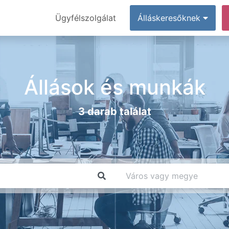
Ügyfélszolgálat
Álláskeresőknek
Állások és munkák
3 darab találat