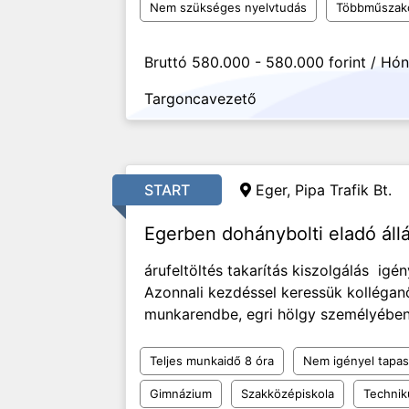
Nem szükséges nyelvtudás
Többműszak
Bruttó 580.000 - 580.000 forint / Hó
Targoncavezető
START
Eger, Pipa Trafik Bt.
Egerben dohánybolti eladó áll
árufeltöltés takarítás kiszolgálás ig
Azonnali kezdéssel keressük kolléga
munkarendbe, egri hölgy személyébe
Teljes munkaidő 8 óra
Nem igényel tapas
Gimnázium
Szakközépiskola
Techni