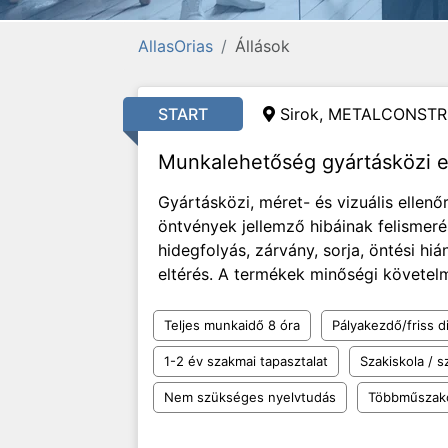
AllasOrias
Állások
START
Sirok, METALCONSTR
Munkalehetőség gyártásközi e
Gyártásközi, méret- és vizuális ellen
öntvények jellemző hibáinak felismeré
hidegfolyás, zárvány, sorja, öntési hi
eltérés. A termékek minőségi követelmé
Teljes munkaidő 8 óra
Pályakezdő/friss d
1-2 év szakmai tapasztalat
Szakiskola / 
Nem szükséges nyelvtudás
Többműszak