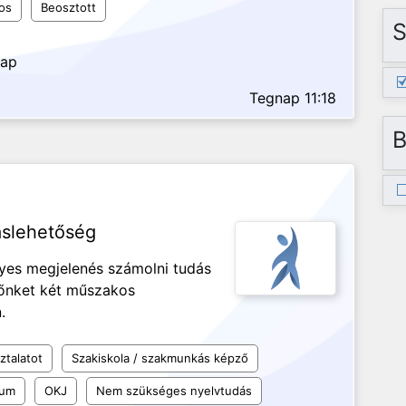
os
Beosztott
S
nap
Tegnap 11:18
B
áslehetőség
ényes megjelenés számolni tudás
nőnket két műszakos
n.
ztalatot
Szakiskola / szakmunkás képző
kum
OKJ
Nem szükséges nyelvtudás