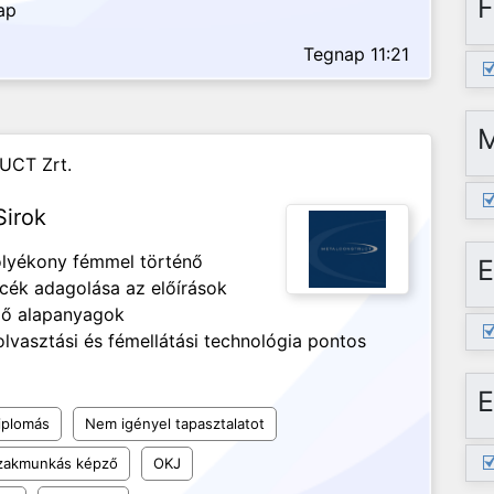
F
ap
Tegnap 11:21
UCT Zrt.
Sirok
olyékony fémmel történő
E
ncék adagolása az előírások
ező alapanyagok
lvasztási és fémellátási technológia pontos
E
iplomás
Nem igényel tapasztalatot
szakmunkás képző
OKJ