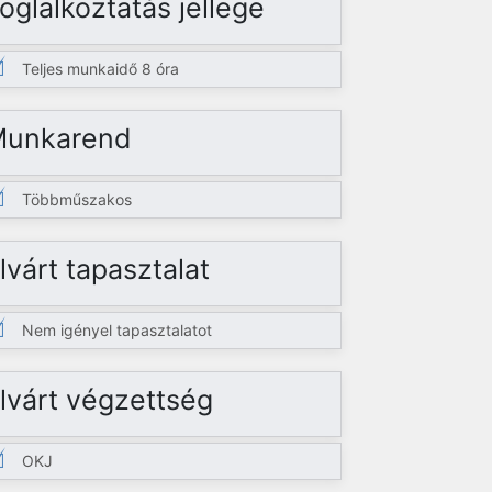
oglalkoztatás jellege
Teljes munkaidő 8 óra
Munkarend
Többműszakos
lvárt tapasztalat
Nem igényel tapasztalatot
lvárt végzettség
OKJ