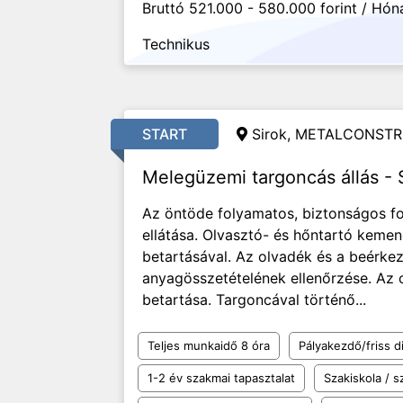
Bruttó 521.000 - 580.000 forint / Hón
Technikus
START
Sirok, METALCONSTR
Melegüzemi targoncás állás - 
Az öntöde folyamatos, biztonságos f
ellátása. Olvasztó- és hőntartó keme
betartásával. Az olvadék és a beérk
anyagösszetételének ellenőrzése. Az o
betartása. Targoncával történő...
Teljes munkaidő 8 óra
Pályakezdő/friss d
1-2 év szakmai tapasztalat
Szakiskola / 