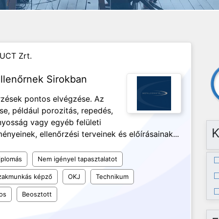
UCT Zrt.
llenőrnek Sirokban
őrzések pontos elvégzése. Az
se, például porozitás, repedés,
ányosság vagy egyéb felületi
K
nyeinek, ellenőrzési terveinek és előírásainak...
iplomás
Nem igényel tapasztalatot
szakmunkás képző
OKJ
Technikum
os
Beosztott