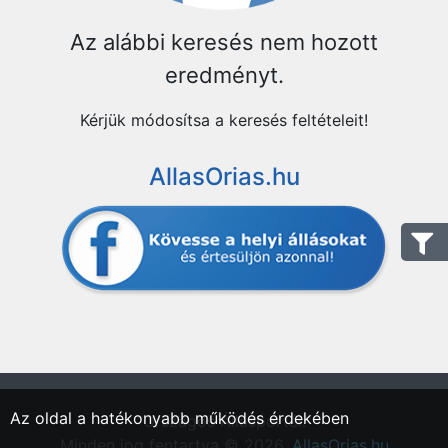
Az alábbi keresés nem hozott
eredményt.
Kérjük módosítsa a keresés feltételeit!
AllasOrias.hu
Az oldal a hatékonyabb működés érdekében
"Országos Állásportál."
Minden jog fentartva © 2026.
AllasOrias.hu