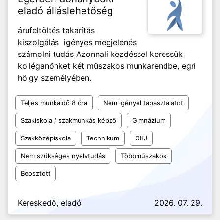
eladó álláslehetőség
árufeltöltés takarítás
kiszolgálás igényes megjelenés
számolni tudás Azonnali kezdéssel keressük
kolléganőnket két műszakos munkarendbe, egri
hölgy személyében.
Teljes munkaidő 8 óra
Nem igényel tapasztalatot
Szakiskola / szakmunkás képző
Gimnázium
Szakközépiskola
Technikum
OKJ
Nem szükséges nyelvtudás
Többműszakos
Beosztott
Kereskedő, eladó
2026. 07. 29.