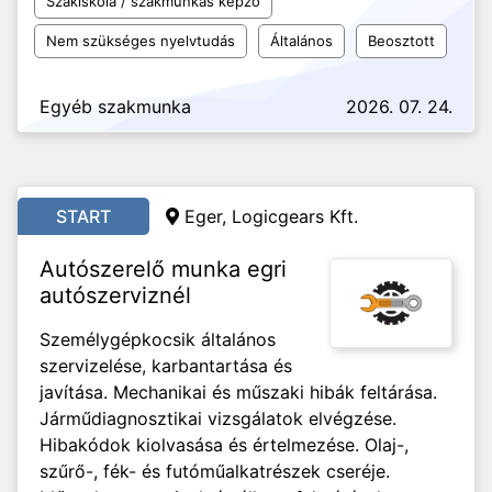
Szakiskola / szakmunkás képző
Nem szükséges nyelvtudás
Általános
Beosztott
Egyéb szakmunka
2026. 07. 24.
START
Eger, Logicgears Kft.
Autószerelő munka egri
autószerviznél
Személygépkocsik általános
szervizelése, karbantartása és
javítása. Mechanikai és műszaki hibák feltárása.
Járműdiagnosztikai vizsgálatok elvégzése.
Hibakódok kiolvasása és értelmezése. Olaj-,
szűrő-, fék- és futóműalkatrészek cseréje.