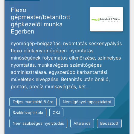
Flexo
gépmester/betanított
gépkezelői munka
Egerben
nyomógép-beigazítás, nyomtatás keskenypályás
flexo címkenyomógépen. nyomtatás
minőségének folyamatos ellenőrzése, színhelyes
nyomtatás. munkavégzés számítógépes
adminisztrálása. egyszerűbb karbantartási
műveletek elvégzése. Betanítás után önálló,
pontos, precíz munkavégzés, két...
Teljes munkaidő 8 óra
Nem igényel tapasztalatot
Szakközépiskola
OKJ
Nem szükséges nyelvtudás
Általános
Beosztott