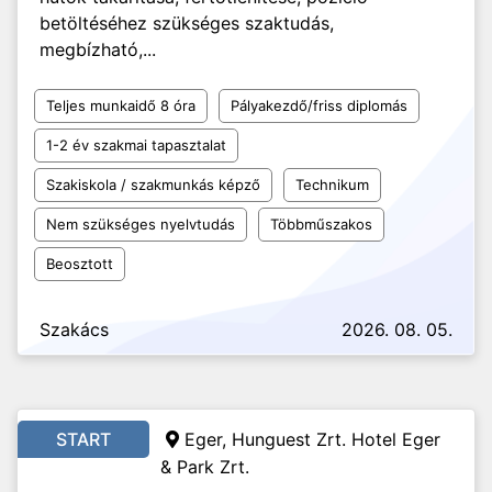
betöltéséhez szükséges szaktudás,
megbízható,...
Teljes munkaidő 8 óra
Pályakezdő/friss diplomás
1-2 év szakmai tapasztalat
Szakiskola / szakmunkás képző
Technikum
Nem szükséges nyelvtudás
Többműszakos
Beosztott
Szakács
2026. 08. 05.
START
Eger, Hunguest Zrt. Hotel Eger
& Park Zrt.