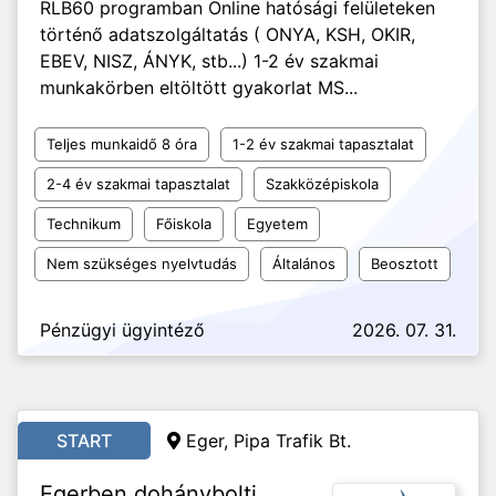
RLB60 programban Online hatósági felületeken
történő adatszolgáltatás ( ONYA, KSH, OKIR,
EBEV, NISZ, ÁNYK, stb...) 1-2 év szakmai
munkakörben eltöltött gyakorlat MS...
Teljes munkaidő 8 óra
1-2 év szakmai tapasztalat
2-4 év szakmai tapasztalat
Szakközépiskola
Technikum
Főiskola
Egyetem
Nem szükséges nyelvtudás
Általános
Beosztott
Pénzügyi ügyintéző
2026. 07. 31.
START
Eger, Pipa Trafik Bt.
Egerben dohánybolti