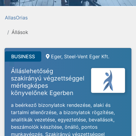
AllasOrias
Állások
BUSINESS
Eger, Steel-Vent Eger Kft.
Álláslehetőség
szakirányú végzettséggel
mérlegképes
könyvelőnek Egerben
a beérkező bizonylatok rendezése, alaki és
tartalmi ellenőrzése, a bizonylatok rögzítése,
analitikák vezetése, egyeztetése, bevallások,
beszámolók készítése, önálló, pontos
munkavégzés, Szakirányú végzettséggel