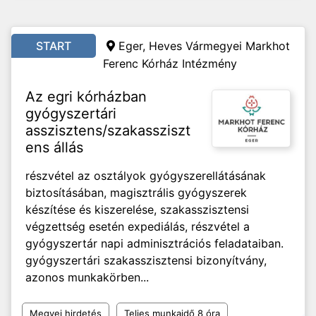
START
Eger, Heves Vármegyei Markhot
Ferenc Kórház Intézmény
Az egri kórházban
gyógyszertári
asszisztens/szakassziszt
ens állás
részvétel az osztályok gyógyszerellátásának
biztosításában, magisztrális gyógyszerek
készítése és kiszerelése, szakasszisztensi
végzettség esetén expediálás, részvétel a
gyógyszertár napi adminisztrációs feladataiban.
gyógyszertári szakasszisztensi bizonyítvány,
azonos munkakörben...
Megyei hirdetés
Teljes munkaidő 8 óra