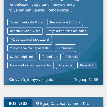
rendelkezel, vagy tanulmányaid még
folyamatban vannak. Rendelkezel...
Teljes munkaidő 8 óra
Részmunkaidő 6 óra
Részmunkaidő 4 óra
Pályakezdő/friss diplomás
1-2 év szakmai tapasztalat
2-4 év szakmai tapasztalat
Gimnázium
Szakközépiskola
Technikum
Főiskola
Nem szükséges nyelvtudás
Általános
Beosztott
Könyvelő, könyvvizsgáló
Tegnap 14:55
BUSINESS
Eger, Calypso Nyomda Kft.