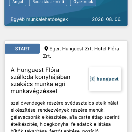
Angol
Beosztás szerinti
Gyakornok
Egyéb munkalehetőségek
2026. 08. 06.
START
Eger, Hunguest Zrt. Hotel Flóra
Zrt.
A Hunguest Flóra
szálloda konyhájában
szakács munka egri
munkavégzéssel
szállóvendégek részére svédasztalos ételkínálat
elkészítése, rendezvények részére menük,
gálavacsorák elkészítése, a'la carte étlap szerinti
ételkészítés, hidegkonyhai feladatok ellátása
hűtők takarítása, fertőtlenítése, pozíció