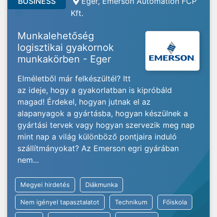
BUSINESS
Eger, Emerson Automation FCP
Kft.
Munkalehetőség
logisztikai gyakornok
munkakörben - Eger
Elméletből már felkészültél? Itt
az ideje, hogy a gyakorlatban is kipróbáld
magad! Érdekel, hogyan jutnak el az
alapanyagok a gyártásba, hogyan készülnek a
gyártási tervek vagy hogyan szervezik meg nap
mint nap a világ különböző pontjaira induló
szállítmányokat? Az Emerson egri gyárában
nem...
Megyei hirdetés
Diákmunka
Nem igényel tapasztalatot
Technikum
Főiskola