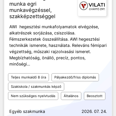
munka egri
munkavégzéssel,
szakképzettséggel
AWI hegesztési munkafolyamatok elvégzése,
alkatrészek sorjázása, csiszolása.
Fémszerkezetek összeállítása. AWI hegesztési
technikák ismerete, használata. Releváns fémipari
végzettség, műszaki rajzolvasási ismeret.
Megbízhatóság, önálló, precíz, pontos,
minőségi...
Teljes munkaidő 8 óra
Pályakezdő/friss diplomás
Szakiskola / szakmunkás képző
Nem szükséges nyelvtudás
Általános
Beosztott
Egyéb szakmunka
2026. 07. 24.