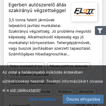
Egerben autószerelő állás
szakirányú végzettséggel
3,5 tonna feletti járművek
teljeskörű javítási munkálatai.
Szakirányú végzettség. Jó probléma megoldó
képesség. Alkalmazkodó képesség egy jó
munkahelyi környezetben. Tehergépjárművek,
vagy buszok javításában szerzett tapasztalat.
Számítógépes hibadiagnosztikai...
Teljes munkaidő 8 óra
Pályakezdő/friss diplomás
Az oldal a hatékonyabb működés érdekében
1-2 év szakmai tapasztalat
sütiket(cookie) használ. További információkért olvassa
Szakiskola / szakmunkás képző
el a
süti tájékoztatót!
Nem szükséges nyelvtudás
Általános
Beosztott
Sütik beállítása
Összes elfogadása
Autószerelő
2026. 07. 17.