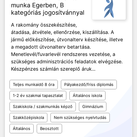
munka Egerben, B
kategóriás jogosítvánnyal
A rakomány összekészítése,
átadása, átvétele, ellenőrzése, kiszállítása. A
jármű előkészítése, útvonalterv készítése, illetve
a megadott útvonalterv betartása.
Menetlevél/fuvarlevél rendszeres vezetése, a
szükséges adminisztrációs feladatok elvégzése.
Készpénzes számlán szereplő áruk...
Teljes munkaidő 8 óra
Pályakezdő/friss diplomás
1-2 év szakmai tapasztalat
Általános iskola
Szakiskola / szakmunkás képző
Gimnázium
Szakközépiskola
Nem szükséges nyelvtudás
Általános
Beosztott