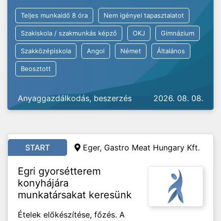
Teljes munkaidő 8 óra
Nem igényel tapasztalatot
Szakiskola / szakmunkás képző
OKJ
Gimnázium
Szakközépiskola
Angol
Német
Általános
Beosztott
Anyaggazdálkodás, beszerzés
2026. 08. 08.
START
Eger, Gastro Meat Hungary Kft.
Egri gyorsétterem
konyhájára
munkatársakat keresünk
Ételek előkészítése, főzés. A