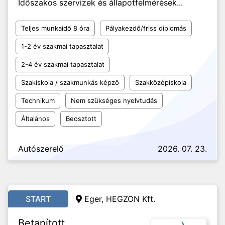
Időszakos szervizek és állapotfelmérések...
Teljes munkaidő 8 óra
Pályakezdő/friss diplomás
1-2 év szakmai tapasztalat
2-4 év szakmai tapasztalat
Szakiskola / szakmunkás képző
Szakközépiskola
Technikum
Nem szükséges nyelvtudás
Általános
Beosztott
Autószerelő
2026. 07. 23.
START
Eger, HEGZON Kft.
Betanított