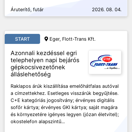
Áruterítő, futár
2026. 08. 04.
START
Eger, Flott-Trans Kft.
Azonnali kezdéssel egri
telephelyen napi bejárós
gépkocsivezetőnek
álláslehetőség
Raklapos árúk kiszállítása emelőhátfalas autóval
a címzettekhez. Esetleges visszárúk begyűjtése.
C+E kategóriás jogosítvány; érvényes digitális
sofőr kártya; érvényes GKI kártya; saját magára
és környezetére igényes legyen (józan életvitel);
okostelefon alapszintű...