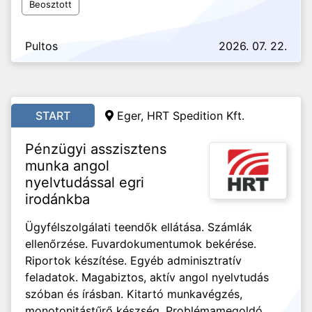
Beosztott
Pultos
2026. 07. 22.
START
Eger, HRT Spedition Kft.
Pénzügyi asszisztens
munka angol
nyelvtudással egri
irodánkba
Ügyfélszolgálati teendők ellátása. Számlák
ellenőrzése. Fuvardokumentumok bekérése.
Riportok készítése. Egyéb adminisztratív
feladatok. Magabiztos, aktív angol nyelvtudás
szóban és írásban. Kitartó munkavégzés,
monotonitástűrő készség. Problémamegoldó