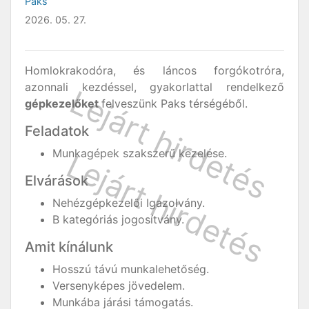
Paks
2026. 05. 27.
Homlokrakodóra, és láncos forgókotróra,
azonnali kezdéssel, gyakorlattal rendelkező
gépkezelőket
felveszünk Paks térségéből.
Feladatok
Munkagépek szakszerű kezelése.
Elvárások
Nehézgépkezelői Igazolvány.
B kategóriás jogosítvány.
Amit kínálunk
Hosszú távú munkalehetőség.
Versenyképes jövedelem.
Munkába járási támogatás.