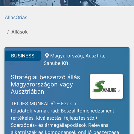
AllasOrias
Állások
BUSINESS
Magyarország, Ausztria,
Sanube Kft.
Stratégiai beszerző állás
Magyarországon vagy
Ausztriában
TELJES MUNKAIDŐ – Ezek a
feladatok várnak rád: Beszállítómenedzsment
(értékelés, kiválasztás, fejlesztés stb.)
Szerződés- és ármegállapodások Releváns
alkatrészek és komponensek önálló beszerzése