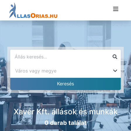
Xavér Kft. állások és munkák
0 darab találat