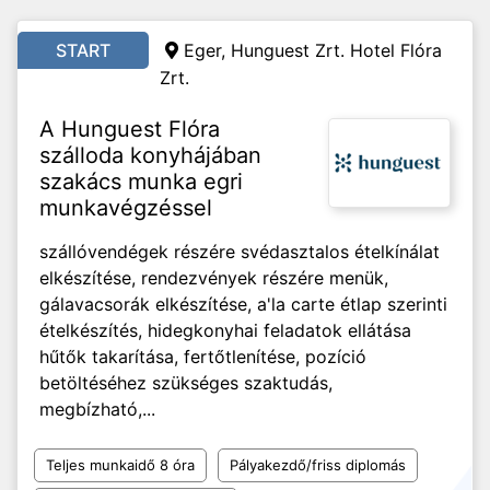
START
Eger, Hunguest Zrt. Hotel Flóra
Zrt.
A Hunguest Flóra
szálloda konyhájában
szakács munka egri
munkavégzéssel
szállóvendégek részére svédasztalos ételkínálat
elkészítése, rendezvények részére menük,
gálavacsorák elkészítése, a'la carte étlap szerinti
ételkészítés, hidegkonyhai feladatok ellátása
hűtők takarítása, fertőtlenítése, pozíció
betöltéséhez szükséges szaktudás,
megbízható,...
Teljes munkaidő 8 óra
Pályakezdő/friss diplomás