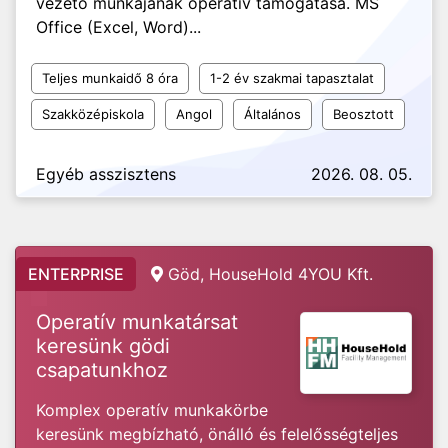
vezető munkájának operatív támogatása. MS
Office (Excel, Word)...
Teljes munkaidő 8 óra
1-2 év szakmai tapasztalat
Szakközépiskola
Angol
Általános
Beosztott
Egyéb asszisztens
2026. 08. 05.
ENTERPRISE
Göd, HouseHold 4YOU Kft.
Operatív munkatársat
keresünk gödi
csapatunkhoz
Komplex operatív munkakörbe
keresünk megbízható, önálló és felelősségteljes