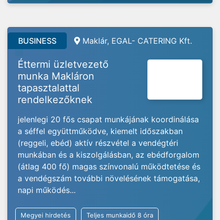
BUSINESS
Maklár, EGAL- CATERING Kft.
Éttermi üzletvezető
munka Makláron
tapasztalattal
rendelkezőknek
jelenlegi 20 fős csapat munkájának koordinálása
a séffel együttműködve, kiemelt időszakban
(reggeli, ebéd) aktív részvétel a vendégtéri
munkában és a kiszolgálásban, az ebédforgalom
(átlag 400 fő) magas színvonalú működtetése és
a vendégszám további növelésének támogatása,
napi működés...
Megyei hirdetés
Teljes munkaidő 8 óra