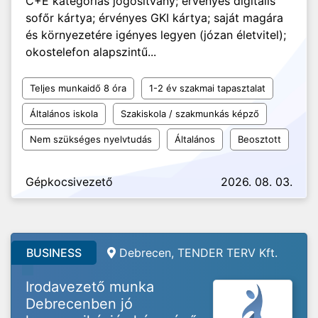
C+E kategóriás jogosítvány; érvényes digitális
sofőr kártya; érvényes GKI kártya; saját magára
és környezetére igényes legyen (józan életvitel);
okostelefon alapszintű...
Teljes munkaidő 8 óra
1-2 év szakmai tapasztalat
Általános iskola
Szakiskola / szakmunkás képző
Nem szükséges nyelvtudás
Általános
Beosztott
Gépkocsivezető
2026. 08. 03.
BUSINESS
Debrecen, TENDER TERV Kft.
Irodavezető munka
Debrecenben jó