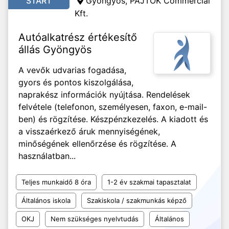
START
Gyöngyös, PAJTÓK Commercial
Kft.
Autóalkatrész értékesítő
állás Gyöngyös
A vevők udvarias fogadása,
gyors és pontos kiszolgálása,
naprakész információk nyújtása. Rendelések
felvétele (telefonon, személyesen, faxon, e-mail-
ben) és rögzítése. Készpénzkezelés. A kiadott és
a visszaérkező áruk mennyiségének,
minőségének ellenőrzése és rögzítése. A
használatban...
Teljes munkaidő 8 óra
1-2 év szakmai tapasztalat
Általános iskola
Szakiskola / szakmunkás képző
OKJ
Nem szükséges nyelvtudás
Általános