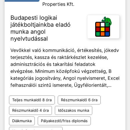
Properties Kft.
Budapesti logikai
játékboltjainkba eladó
munka angol
nyelvtudással
Vevőkkel való kommunikáció, értékesítés, jókedv
terjesztés, kassza és raktárkészlet kezelése,
adminisztrációs és takarítási feladatok
elvégzése. Minimum középfokú végzettség, B
kategóriás jogosítvány, Angol nyelvismeret, Excel
felhasználói szintű ismerete, Ügyfélorientált,...
Teljes munkaidő 8 óra
Részmunkaidő 6 óra
Részmunkaidő 4 óra
Időszakos munka
Diákmunka
Pályakezdő/friss diplomás