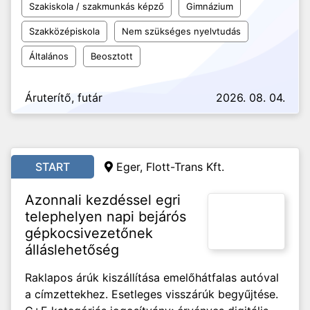
Szakiskola / szakmunkás képző
Gimnázium
Szakközépiskola
Nem szükséges nyelvtudás
Általános
Beosztott
Áruterítő, futár
2026. 08. 04.
START
Eger, Flott-Trans Kft.
Azonnali kezdéssel egri
telephelyen napi bejárós
gépkocsivezetőnek
álláslehetőség
Raklapos árúk kiszállítása emelőhátfalas autóval
a címzettekhez. Esetleges visszárúk begyűjtése.