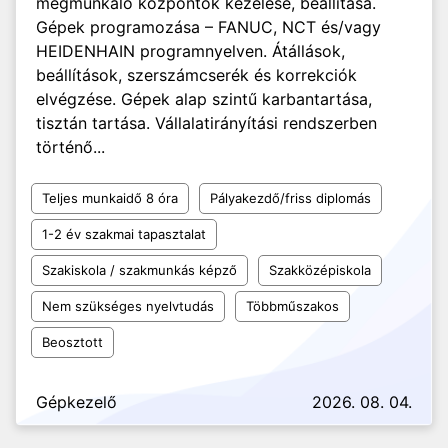
megmunkáló központok kezelése, beállítása.
Gépek programozása – FANUC, NCT és/vagy
HEIDENHAIN programnyelven. Átállások,
beállítások, szerszámcserék és korrekciók
elvégzése. Gépek alap szintű karbantartása,
tisztán tartása. Vállalatirányítási rendszerben
történő...
Teljes munkaidő 8 óra
Pályakezdő/friss diplomás
1-2 év szakmai tapasztalat
Szakiskola / szakmunkás képző
Szakközépiskola
Nem szükséges nyelvtudás
Többműszakos
Beosztott
Gépkezelő
2026. 08. 04.