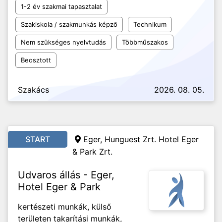
1-2 év szakmai tapasztalat
Szakiskola / szakmunkás képző
Technikum
Nem szükséges nyelvtudás
Többműszakos
Beosztott
Szakács
2026. 08. 05.
START
Eger, Hunguest Zrt. Hotel Eger
& Park Zrt.
Udvaros állás - Eger,
Hotel Eger & Park
kertészeti munkák, külső
területen takarítási munkák,