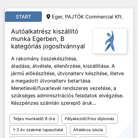
START
Eger, PAJTÓK Commercial Kft.
Autóalkatrész kiszállító
munka Egerben, B
kategóriás jogosítvánnyal
A rakomány összekészítése,
átadása, átvétele, ellenőrzése, kiszállítása. A
jármű előkészítése, útvonalterv készítése, illetve
a megadott útvonalterv betartása.
Menetlevél/fuvarlevél rendszeres vezetése, a
szükséges adminisztrációs feladatok elvégzése.
Készpénzes számlán szereplő áruk...
Teljes munkaidő 8 óra
Pályakezdő/friss diplomás
1-2 év szakmai tapasztalat
Általános iskola