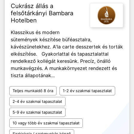
Cukrász állás a
felsőtárkányi Bambara
Hotelben
Klasszikus és modern
sütemények készítése büféasztalra,
kávészünetekhez. A'la carte desszertek és torták
elkészítése. Gyakorlattal és tapasztalattal
rendelkező kollégát keresünk. Precíz, önálló
munkavégzés. A munkakörnyezet rendezett és
tiszta állapotának...
Teljes munkaidő 8 óra
1-2 év szakmai tapasztalat
2-4 év szakmai tapasztalat
5-9 év szakmai tapasztalat
10 vagy több év szakmai tapasztalat
Szakiskola / szakmunkás képző