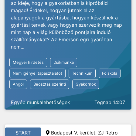
az ideje, hogy a gyakorlatban is kipróbáld
magad! Érdekel, hogyan jutnak el az
alapanyagok a gyártásba, hogyan készülnek a
gyártási tervek vagy hogyan szervezik meg nap
mint nap a világ különböző pontjaira induló
szállítmányokat? Az Emerson egri gyárában
nem...
Megyei hirdetés
Diákmunka
Nem igényel tapasztalatot
Technikum
Főiskola
Angol
Beosztás szerinti
Gyakornok
Egyéb munkalehetőségek
Tegnap 14:07
START
Budapest V. kerület, ZJ Retro