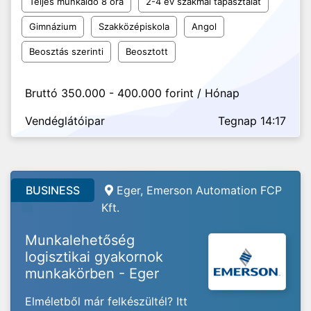
Teljes munkaidő 8 óra
2-4 év szakmai tapasztalat
Gimnázium
Szakközépiskola
Angol
Beosztás szerinti
Beosztott
Bruttó 350.000 - 400.000 forint / Hónap
Vendéglátóipar
Tegnap 14:17
BUSINESS
Eger, Emerson Automation FCP
Kft.
Munkalehetőség
logisztikai gyakornok
munkakörben - Eger
Elméletből már felkészültél? Itt