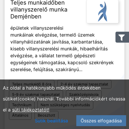
Teljes munkaidőben
villanyszerelő munka
Demjénben
épületek villanyszerelési
munkáinak elvégzése, termelő üzemek
villanyhálózatának javítása, karbantartása,
kisebb villanyszerelési munkák, hibaelhárítás
elvégzése, a vállalat termelő gépészeti
egységeinek támogatása, kapcsoló szekrények
szerelése, felújítása, szakirányú...
Teljes munkaidő 8 óra
2-4 év szakmai tapasztalat
Az oldal a hatékonyabb működés érdekében
5-9 év szakmai tapasztalat
Szakközépiskola
sütiket(cookie) használ. További információkért olvassa
Technikum
Nem szükséges nyelvtudás
el a
süti tájékoztatót!
Általános
Beosztott
Sütik beállítása
Összes elfogadása