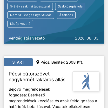
5-9 év szakmai tapasztalat
Szakközépiskola
Nem szükséges nyelvtudás
Általános
Közép vezető
Vendéglátás vezető
2026. 08. 03.
START
Pécs, Benitex 2008 Kft.
Pécsi bútorszövet
nagykernél raktáros állás
Bejövő megrendelések
fogadása: Beérkező
megrendelések kezelése és azok feldolgozása a
határidők betartásával. Vágatok elkészítése: