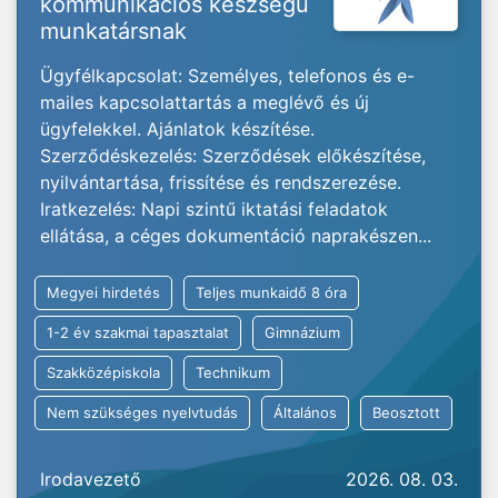
kommunikációs készségű
munkatársnak
Ügyfélkapcsolat: Személyes, telefonos és e-
mailes kapcsolattartás a meglévő és új
ügyfelekkel. Ajánlatok készítése.
Szerződéskezelés: Szerződések előkészítése,
nyilvántartása, frissítése és rendszerezése.
Iratkezelés: Napi szintű iktatási feladatok
ellátása, a céges dokumentáció naprakészen...
Megyei hirdetés
Teljes munkaidő 8 óra
1-2 év szakmai tapasztalat
Gimnázium
Szakközépiskola
Technikum
Nem szükséges nyelvtudás
Általános
Beosztott
Irodavezető
2026. 08. 03.