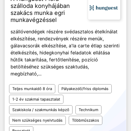
szálloda konyhájában
szakács munka egri
munkavégzéssel
szállóvendégek részére svédasztalos ételkínálat
elkészítése, rendezvények részére menük,
gálavacsorák elkészítése, a'la carte étlap szerinti
ételkészítés, hidegkonyhai feladatok ellátása
hűtők takarítása, fertőtlenítése, pozíció
betöltéséhez szükséges szaktudás,
megbízható,...
Teljes munkaidő 8 óra
Pályakezdő/friss diplomás
1-2 év szakmai tapasztalat
Szakiskola / szakmunkás képző
Technikum
Nem szükséges nyelvtudás
Többműszakos
Beosztott