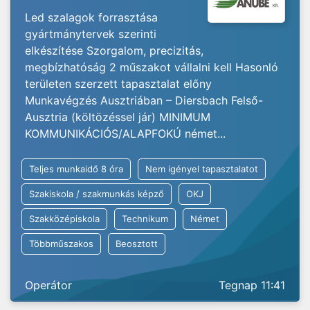
Led szalagok forrasztása
gyártmánytervek szerinti
elkészítése Szorgalom, precizitás,
megbízhatóság 2 műszakot vállalni kell Hasonló
területen szerzett tapasztalat előny
Munkavégzés Ausztriában – Diersbach Felső-
Ausztria (költözéssel jár) MINIMUM
KOMMUNIKÁCIÓS/ALAPFOKÚ német...
Teljes munkaidő 8 óra
Nem igényel tapasztalatot
Szakiskola / szakmunkás képző
OKJ
Szakközépiskola
Technikum
Német
Többműszakos
Beosztott
Operátor
Tegnap 11:41