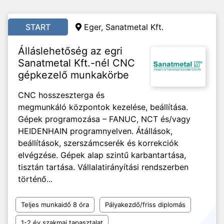
START
Eger, Sanatmetal Kft.
Álláslehetőség az egri
Sanatmetal Kft.-nél CNC
gépkezelő munkakörbe
CNC hosszeszterga és
megmunkáló központok kezelése, beállítása.
Gépek programozása – FANUC, NCT és/vagy
HEIDENHAIN programnyelven. Átállások,
beállítások, szerszámcserék és korrekciók
elvégzése. Gépek alap szintű karbantartása,
tisztán tartása. Vállalatirányítási rendszerben
történő...
Teljes munkaidő 8 óra
Pályakezdő/friss diplomás
1-2 év szakmai tapasztalat