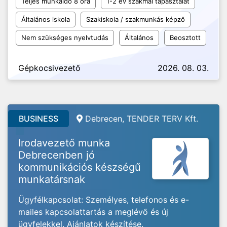
Teljes munkaidő 8 óra
1-2 év szakmai tapasztalat
Általános iskola
Szakiskola / szakmunkás képző
Nem szükséges nyelvtudás
Általános
Beosztott
Gépkocsivezető
2026. 08. 03.
BUSINESS
Debrecen, TENDER TERV Kft.
Irodavezető munka
Debrecenben jó
kommunikációs készségű
munkatársnak
Ügyfélkapcsolat: Személyes, telefonos és e-
mailes kapcsolattartás a meglévő és új
ügyfelekkel. Ajánlatok készítése.