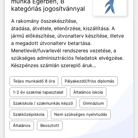
munka Egerben, B
kategóriás jogosítvánnyal
A rakomány összekészítése,
átadása, átvétele, ellenőrzése, kiszállítása. A
jármű előkészítése, útvonalterv készítése, illetve
a megadott útvonalterv betartása.
Menetlevél/fuvarlevél rendszeres vezetése, a
szükséges adminisztrációs feladatok elvégzése.
Készpénzes számlán szereplő áruk...
Teljes munkaidő 8 óra
Pályakezdő/friss diplomás
1-2 év szakmai tapasztalat
Általános iskola
Szakiskola / szakmunkás képző
Gimnázium
Szakközépiskola
Nem szükséges nyelvtudás
Általános
Beosztott