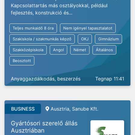
Kapcsolattartás más osztályokkal, például
fejlesztés, konstrukció és...
Teljes munkaidő 8 óra
Nem igényel tapasztalatot
Szakiskola / szakmunkás képző
OKJ
Gimnázium
Szakközépiskola
Angol
Német
Általános
Beosztott
Anyaggazdálkodás, beszerzés
Tegnap 11:41
BUSINESS
Ausztria, Sanube Kft.
Gyártósori szerelő állás
Ausztriában