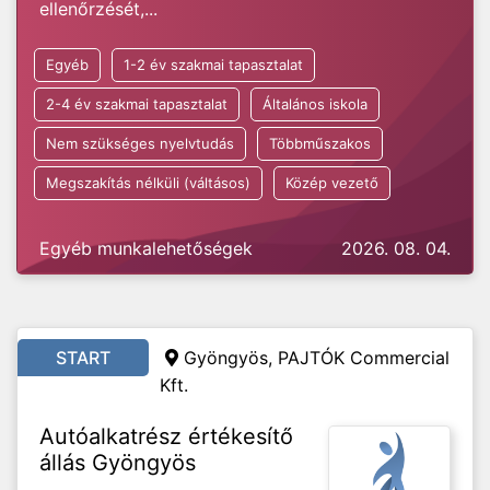
ellenőrzését,...
Egyéb
1-2 év szakmai tapasztalat
2-4 év szakmai tapasztalat
Általános iskola
Nem szükséges nyelvtudás
Többműszakos
Megszakítás nélküli (váltásos)
Közép vezető
Egyéb munkalehetőségek
2026. 08. 04.
START
Gyöngyös, PAJTÓK Commercial
Kft.
Autóalkatrész értékesítő
állás Gyöngyös