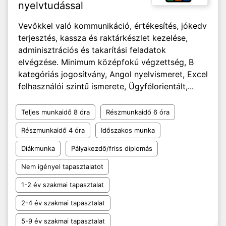
nyelvtudással
Vevőkkel való kommunikáció, értékesítés, jókedv
terjesztés, kassza és raktárkészlet kezelése,
adminisztrációs és takarítási feladatok
elvégzése. Minimum középfokú végzettség, B
kategóriás jogosítvány, Angol nyelvismeret, Excel
felhasználói szintű ismerete, Ügyfélorientált,...
Teljes munkaidő 8 óra
Részmunkaidő 6 óra
Részmunkaidő 4 óra
Időszakos munka
Diákmunka
Pályakezdő/friss diplomás
Nem igényel tapasztalatot
1-2 év szakmai tapasztalat
2-4 év szakmai tapasztalat
5-9 év szakmai tapasztalat