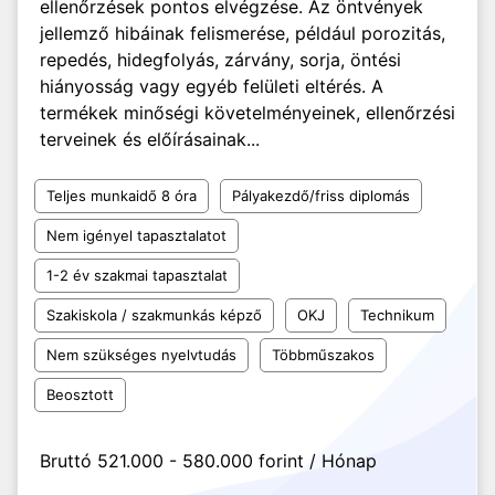
ellenőrzések pontos elvégzése. Az öntvények
jellemző hibáinak felismerése, például porozitás,
repedés, hidegfolyás, zárvány, sorja, öntési
hiányosság vagy egyéb felületi eltérés. A
termékek minőségi követelményeinek, ellenőrzési
terveinek és előírásainak...
Teljes munkaidő 8 óra
Pályakezdő/friss diplomás
Nem igényel tapasztalatot
1-2 év szakmai tapasztalat
Szakiskola / szakmunkás képző
OKJ
Technikum
Nem szükséges nyelvtudás
Többműszakos
Beosztott
Bruttó 521.000 - 580.000 forint / Hónap