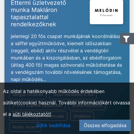
Éttermi üzletvezető
munka Makláron
tapasztalattal
rendelkezőknek
jelenlegi 20 fős csapat munkájának koordinálása
a séffel együttműködve, kiemelt időszakban
(reggeli, ebéd) aktív részvétel a vendégtéri
munkában és a kiszolgálásban, az ebédforgalom
(átlag 400 fő) magas színvonalú működtetése és
a vendégszám további növelésének támogatása,
napi működés...
Az oldal a hatékonyabb működés érdekében
Megyei hirdetés
Teljes munkaidő 8 óra
sütiket(cookie) használ. További információkért olvassa
5-9 év szakmai tapasztalat
Szakközépiskola
el a
süti tájékoztatót!
Nem szükséges nyelvtudás
Általános
Sütik beállítása
Összes elfogadása
Közép vezető