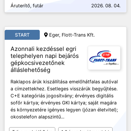
Áruterítő, futár
2026. 08. 04.
START
Eger, Flott-Trans Kft.
Azonnali kezdéssel egri
telephelyen napi bejárós
gépkocsivezetőnek
álláslehetőség
Raklapos árúk kiszállítása emelőhátfalas autóval
a címzettekhez. Esetleges visszárúk begyűjtése.
C+E kategóriás jogosítvány; érvényes digitális
sofőr kártya; érvényes GKI kártya; saját magára
és környezetére igényes legyen (józan életvitel);
okostelefon alapszintű...