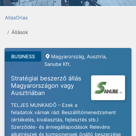
AllasOrias
Állások
BUSINESS
Magyarország, Ausztria,
Sanube Kft.
Stratégiai beszerző állás
Magyarországon vagy
Ausztriában
TELJES MUNKAIDŐ – Ezek a
feladatok várnak rád: Beszállítómenedzsment
(értékelés, kiválasztás, fejlesztés stb.)
Szerződés- és ármegállapodások Releváns
alkatrészek és komponensek önálló beszerzése