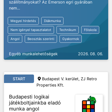
szállítmányokat? Az Emerson egri gyárában
nem...
Megyei hirdetés
Diákmunka
Nem igényel tapasztalatot
Technikum
Főiskola
Angol
Beosztás szerinti
Gyakornok
Egyéb munkalehetőségek
2026. 08. 06.
START
Budapest V. kerület, ZJ Retro
Properties Kft.
Budapesti logikai
játékboltjainkba eladó
munka angol