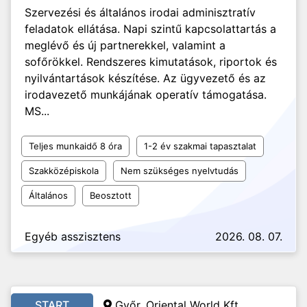
Szervezési és általános irodai adminisztratív
feladatok ellátása. Napi szintű kapcsolattartás a
meglévő és új partnerekkel, valamint a
sofőrökkel. Rendszeres kimutatások, riportok és
nyilvántartások készítése. Az ügyvezető és az
irodavezető munkájának operatív támogatása.
MS...
Teljes munkaidő 8 óra
1-2 év szakmai tapasztalat
Szakközépiskola
Nem szükséges nyelvtudás
Általános
Beosztott
Egyéb asszisztens
2026. 08. 07.
START
Győr, Oriental World Kft.