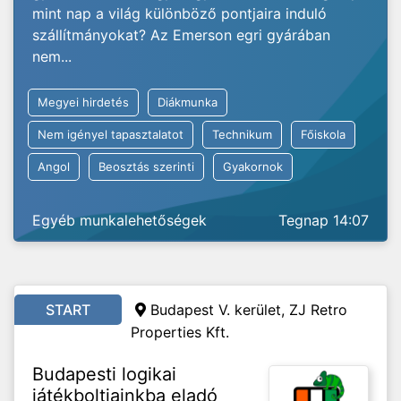
mint nap a világ különböző pontjaira induló
szállítmányokat? Az Emerson egri gyárában
nem...
Megyei hirdetés
Diákmunka
Nem igényel tapasztalatot
Technikum
Főiskola
Angol
Beosztás szerinti
Gyakornok
Egyéb munkalehetőségek
Tegnap 14:07
START
Budapest V. kerület, ZJ Retro
Properties Kft.
Budapesti logikai
játékboltjainkba eladó