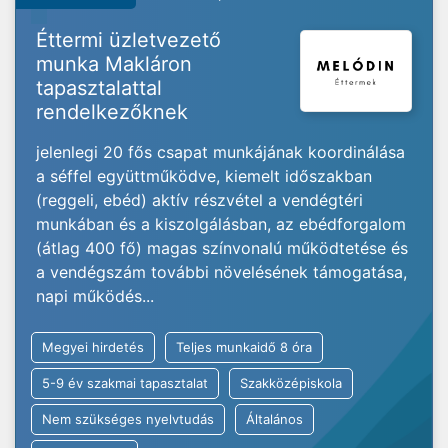
Éttermi üzletvezető
munka Makláron
tapasztalattal
rendelkezőknek
jelenlegi 20 fős csapat munkájának koordinálása
a séffel együttműködve, kiemelt időszakban
(reggeli, ebéd) aktív részvétel a vendégtéri
munkában és a kiszolgálásban, az ebédforgalom
(átlag 400 fő) magas színvonalú működtetése és
a vendégszám további növelésének támogatása,
napi működés...
Megyei hirdetés
Teljes munkaidő 8 óra
5-9 év szakmai tapasztalat
Szakközépiskola
Nem szükséges nyelvtudás
Általános