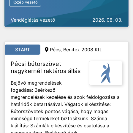
Közép vezető
Vendéglátás vezető
2026. 08. 03.
START
Pécs, Benitex 2008 Kft.
Pécsi bútorszövet
nagykernél raktáros állás
Bejövő megrendelések
fogadása: Beérkező
megrendelések kezelése és azok feldolgozása a
határidők betartásával. Vágatok elkészítése:
Bútorszövetek pontos vágása, hogy magas
minőségű termékeket biztosítsunk. Számla
kiállítás: Számlák elkészítése és csatolása a
csomagokhoz. Beérkező áruk...