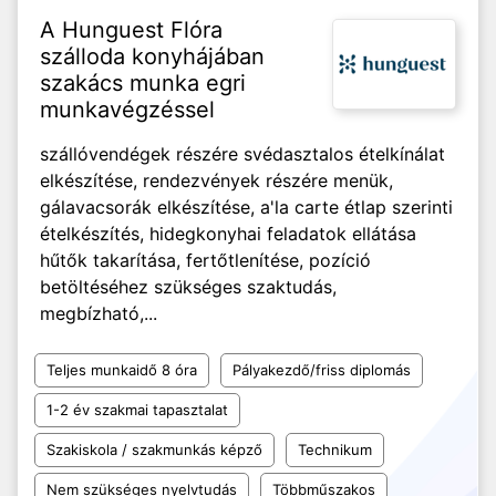
A Hunguest Flóra
szálloda konyhájában
szakács munka egri
munkavégzéssel
szállóvendégek részére svédasztalos ételkínálat
elkészítése, rendezvények részére menük,
gálavacsorák elkészítése, a'la carte étlap szerinti
ételkészítés, hidegkonyhai feladatok ellátása
hűtők takarítása, fertőtlenítése, pozíció
betöltéséhez szükséges szaktudás,
megbízható,...
Teljes munkaidő 8 óra
Pályakezdő/friss diplomás
1-2 év szakmai tapasztalat
Szakiskola / szakmunkás képző
Technikum
Nem szükséges nyelvtudás
Többműszakos