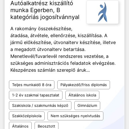
Autóalkatrész kiszállító
munka Egerben, B
kategóriás jogosítvánnyal
A rakomány összekészítése,
átadása, átvétele, ellenőrzése, kiszállítása. A
jármű előkészítése, útvonalterv készítése, illetve
a megadott útvonalterv betartása.
Menetlevél/fuvarlevél rendszeres vezetése, a
szükséges adminisztrációs feladatok elvégzése.
Készpénzes számlán szereplő áruk...
Teljes munkaidő 8 óra
Pályakezdő/friss diplomás
1-2 év szakmai tapasztalat
Általános iskola
Szakiskola / szakmunkás képző
Gimnázium
Szakközépiskola
Nem szükséges nyelvtudás
Általános
Beosztott