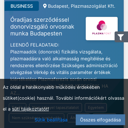
BUSINESS
Budapest, Plazmaszolgálat Kft.
Óradíjas szerződéssel
donorvizsgáló orvosnak
munka Budapesten
LEENDŐ FELADATAID:
Plazmaadók (donorok) fizikális vizsgálata,
plazmaadásra való alkalmasság megítélése és
rendszeres ellenőrzése Szükséges adminisztráció
elvégzése Vérkép és vitális paraméter értékek
kiértékelése Plazmaferezis során orvosi
felügyelet biztosítása TÉGED KERESÜNK, HA
Az oldal a hatékonyabb működés érdekében
AZ...
sütiket(cookie) használ. További információkért olvassa
Egyéb
Nem igényel tapasztalatot
Egyetem
el a
süti tájékoztatót!
Nem szükséges nyelvtudás
Általános
Beosztott
Sütik beállítása
Összes elfogadása