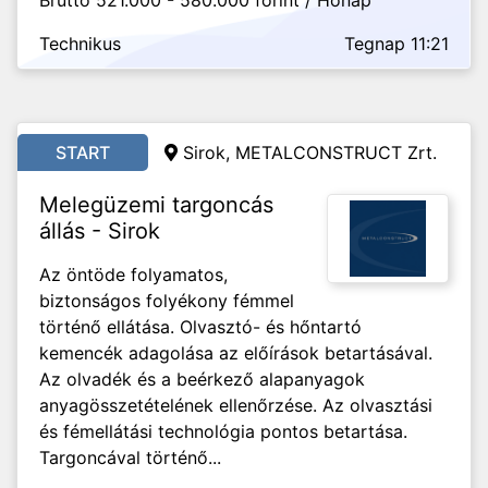
Bruttó 521.000 - 580.000 forint / Hónap
Technikus
Tegnap 11:21
START
Sirok, METALCONSTRUCT Zrt.
Melegüzemi targoncás
állás - Sirok
Az öntöde folyamatos,
biztonságos folyékony fémmel
történő ellátása. Olvasztó- és hőntartó
kemencék adagolása az előírások betartásával.
Az olvadék és a beérkező alapanyagok
anyagösszetételének ellenőrzése. Az olvasztási
és fémellátási technológia pontos betartása.
Targoncával történő...