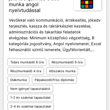
munka angol
nyelvtudással
Vevőkkel való kommunikáció, értékesítés, jókedv
terjesztés, kassza és raktárkészlet kezelése,
adminisztrációs és takarítási feladatok
elvégzése. Minimum középfokú végzettség, B
kategóriás jogosítvány, Angol nyelvismeret, Excel
felhasználói szintű ismerete, Ügyfélorientált,...
Teljes munkaidő 8 óra
Részmunkaidő 6 óra
Részmunkaidő 4 óra
Időszakos munka
Diákmunka
Pályakezdő/friss diplomás
Nem igényel tapasztalatot
1-2 év szakmai tapasztalat
2-4 év szakmai tapasztalat