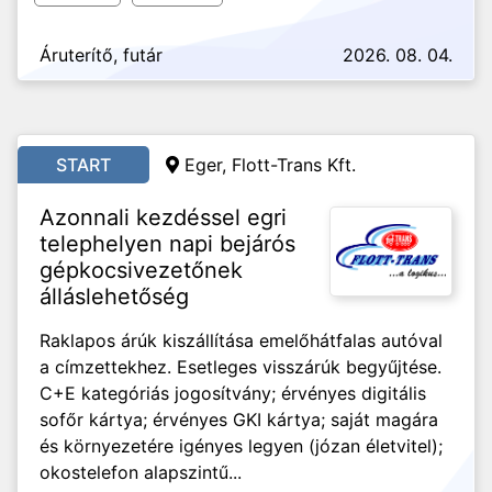
Áruterítő, futár
2026. 08. 04.
START
Eger, Flott-Trans Kft.
Azonnali kezdéssel egri
telephelyen napi bejárós
gépkocsivezetőnek
álláslehetőség
Raklapos árúk kiszállítása emelőhátfalas autóval
a címzettekhez. Esetleges visszárúk begyűjtése.
C+E kategóriás jogosítvány; érvényes digitális
sofőr kártya; érvényes GKI kártya; saját magára
és környezetére igényes legyen (józan életvitel);
okostelefon alapszintű...