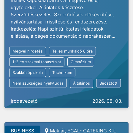
mailes kapcsolattartás a meglévő és új
ügyfelekkel. Ajánlatok készítése.
Szerződéskezelés: Szerződések előkészítése,
nyilvántartása, frissítése és rendszerezése.
Iratkezelés: Napi szintű iktatási feladatok
ellátása, a céges dokumentáció naprakészen...
Megyei hirdetés
Teljes munkaidő 8 óra
1-2 év szakmai tapasztalat
Gimnázium
Szakközépiskola
Technikum
Nem szükséges nyelvtudás
Általános
Beosztott
Irodavezető
2026. 08. 03.
BUSINESS
Maklár, EGAL- CATERING Kft.