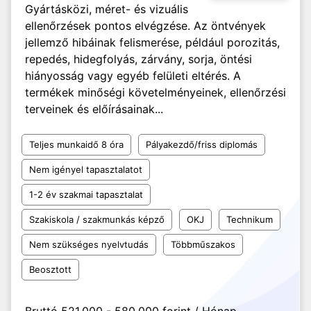
Gyártásközi, méret- és vizuális
ellenőrzések pontos elvégzése. Az öntvények
jellemző hibáinak felismerése, például porozitás,
repedés, hidegfolyás, zárvány, sorja, öntési
hiányosság vagy egyéb felületi eltérés. A
termékek minőségi követelményeinek, ellenőrzési
terveinek és előírásainak...
Teljes munkaidő 8 óra
Pályakezdő/friss diplomás
Nem igényel tapasztalatot
1-2 év szakmai tapasztalat
Szakiskola / szakmunkás képző
OKJ
Technikum
Nem szükséges nyelvtudás
Többműszakos
Beosztott