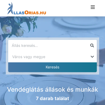
Vendéglátás állások és munkák
7 darab találat