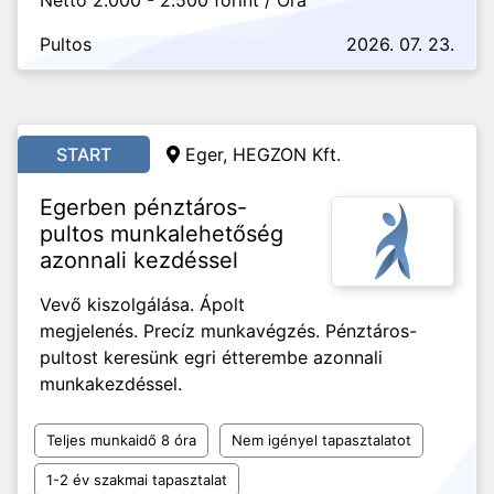
Nettó 2.000 - 2.500 forint / Óra
Pultos
2026. 07. 23.
START
Eger, HEGZON Kft.
Egerben pénztáros-
pultos munkalehetőség
azonnali kezdéssel
Vevő kiszolgálása. Ápolt
megjelenés. Precíz munkavégzés. Pénztáros-
pultost keresünk egri étterembe azonnali
munkakezdéssel.
Teljes munkaidő 8 óra
Nem igényel tapasztalatot
1-2 év szakmai tapasztalat