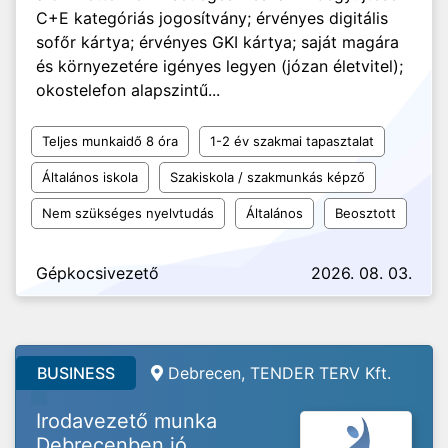
C+E kategóriás jogosítvány; érvényes digitális
sofőr kártya; érvényes GKI kártya; saját magára
és környezetére igényes legyen (józan életvitel);
okostelefon alapszintű...
Teljes munkaidő 8 óra
1-2 év szakmai tapasztalat
Általános iskola
Szakiskola / szakmunkás képző
Nem szükséges nyelvtudás
Általános
Beosztott
Gépkocsivezető
2026. 08. 03.
BUSINESS
Debrecen, TENDER TERV Kft.
Irodavezető munka
Debrecenben jó