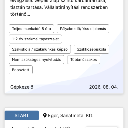
elvégzése. Gépek alap szintű karbantartása,
tisztán tartása. Vállalatirányítási rendszerben
történő...
Teljes munkaidő 8 óra
Pályakezdő/friss diplomás
1-2 év szakmai tapasztalat
Szakiskola / szakmunkás képző
Szakközépiskola
Nem szükséges nyelvtudás
Többműszakos
Beosztott
Gépkezelő
2026. 08. 04.
START
Eger, Sanatmetal Kft.