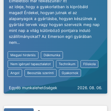
Elméletből már felkészültél? Itt
az ideje, hogy a gyakorlatban is kipróbáld
magad! Érdekel, hogyan jutnak el az
alapanyagok a gyártásba, hogyan készülnek a
gyártási tervek vagy hogyan szervezik meg nap
mint nap a világ különböző pontjaira induló
szállítmányokat? Az Emerson egri gyárában
nem...
Megyei hirdetés
Diákmunka
Nem igényel tapasztalatot
Technikum
Főiskola
Angol
Beosztás szerinti
Gyakornok
Egyéb munkalehetőségek
2026. 08. 06.