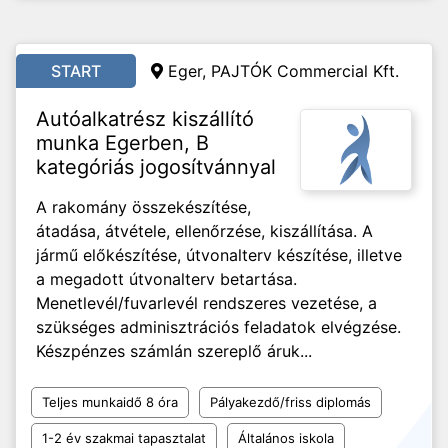
START
Eger, PAJTÓK Commercial Kft.
Autóalkatrész kiszállító
munka Egerben, B
kategóriás jogosítvánnyal
A rakomány összekészítése,
átadása, átvétele, ellenőrzése, kiszállítása. A
jármű előkészítése, útvonalterv készítése, illetve
a megadott útvonalterv betartása.
Menetlevél/fuvarlevél rendszeres vezetése, a
szükséges adminisztrációs feladatok elvégzése.
Készpénzes számlán szereplő áruk...
Teljes munkaidő 8 óra
Pályakezdő/friss diplomás
1-2 év szakmai tapasztalat
Általános iskola