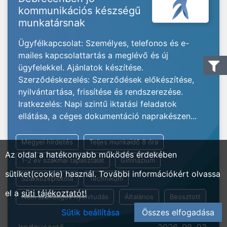
kommunikációs készségű
munkatársnak
Ügyfélkapcsolat: Személyes, telefonos és e-
mailes kapcsolattartás a meglévő és új
ügyfelekkel. Ajánlatok készítése.
Szerződéskezelés: Szerződések előkészítése,
nyilvántartása, frissítése és rendszerezése.
Iratkezelés: Napi szintű iktatási feladatok
ellátása, a céges dokumentáció naprakészen...
Megyei hirdetés
Teljes munkaidő 8 óra
Az oldal a hatékonyabb működés érdekében
1-2 év szakmai tapasztalat
Gimnázium
sütiket(cookie) használ. További információkért olvassa
Szakközépiskola
Technikum
el a
süti tájékoztatót!
Nem szükséges nyelvtudás
Általános
Beosztott
Sütik beállítása
Összes elfogadása