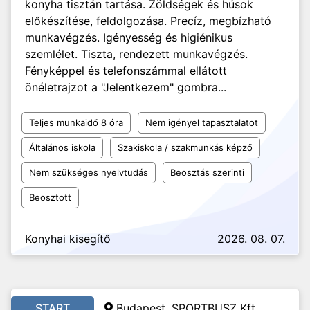
konyha tisztán tartása. Zöldségek és húsok
előkészítése, feldolgozása. Precíz, megbízható
munkavégzés. Igényesség és higiénikus
szemlélet. Tiszta, rendezett munkavégzés.
Fényképpel és telefonszámmal ellátott
önéletrajzot a "Jelentkezem" gombra...
Teljes munkaidő 8 óra
Nem igényel tapasztalatot
Általános iskola
Szakiskola / szakmunkás képző
Nem szükséges nyelvtudás
Beosztás szerinti
Beosztott
Konyhai kisegítő
2026. 08. 07.
START
Budapest, SPORTBUSZ Kft.