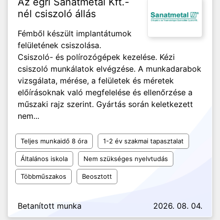
Az egri Sanatmetal Kft.-
nél csiszoló állás
Fémből készült implantátumok
felületének csiszolása.
Csiszoló- és polírozógépek kezelése. Kézi
csiszoló munkálatok elvégzése. A munkadarabok
vizsgálata, mérése, a felületek és méretek
előírásoknak való megfelelése és ellenőrzése a
műszaki rajz szerint. Gyártás során keletkezett
nem...
Teljes munkaidő 8 óra
1-2 év szakmai tapasztalat
Általános iskola
Nem szükséges nyelvtudás
Többműszakos
Beosztott
Betanított munka
2026. 08. 04.