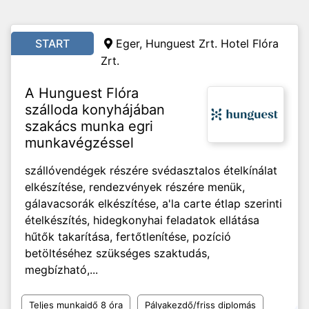
START
Eger, Hunguest Zrt. Hotel Flóra
Zrt.
A Hunguest Flóra
szálloda konyhájában
szakács munka egri
munkavégzéssel
szállóvendégek részére svédasztalos ételkínálat
elkészítése, rendezvények részére menük,
gálavacsorák elkészítése, a'la carte étlap szerinti
ételkészítés, hidegkonyhai feladatok ellátása
hűtők takarítása, fertőtlenítése, pozíció
betöltéséhez szükséges szaktudás,
megbízható,...
Teljes munkaidő 8 óra
Pályakezdő/friss diplomás