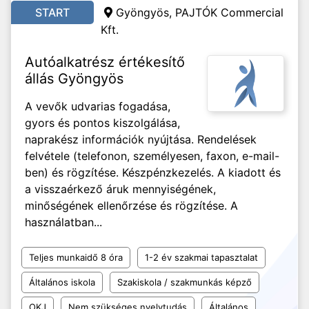
START
Gyöngyös, PAJTÓK Commercial
Kft.
Autóalkatrész értékesítő
állás Gyöngyös
A vevők udvarias fogadása,
gyors és pontos kiszolgálása,
naprakész információk nyújtása. Rendelések
felvétele (telefonon, személyesen, faxon, e-mail-
ben) és rögzítése. Készpénzkezelés. A kiadott és
a visszaérkező áruk mennyiségének,
minőségének ellenőrzése és rögzítése. A
használatban...
Teljes munkaidő 8 óra
1-2 év szakmai tapasztalat
Általános iskola
Szakiskola / szakmunkás képző
OKJ
Nem szükséges nyelvtudás
Általános