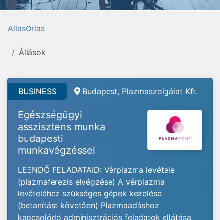
AllasOrias
Állások
BUSINESS
Budapest, Plazmaszolgálat Kft.
Egészségügyi
asszisztens munka
budapesti
munkavégzéssel
LEENDŐ FELADATAID: Vérplazma levétele
(plazmaferezis elvégzése) A vérplazma
levételéhez szükséges gépek kezelése
(betanítást követően) Plazmaadáshoz
kapcsolódó adminisztrációs feladatok ellátása