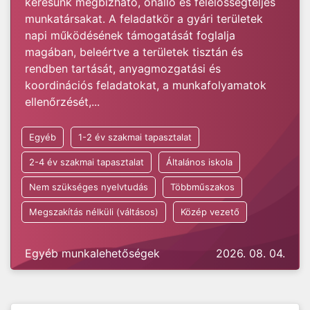
keresünk megbízható, önálló és felelősségteljes
munkatársakat. A feladatkör a gyári területek
napi működésének támogatását foglalja
magában, beleértve a területek tisztán és
rendben tartását, anyagmozgatási és
koordinációs feladatokat, a munkafolyamatok
ellenőrzését,...
Egyéb
1-2 év szakmai tapasztalat
2-4 év szakmai tapasztalat
Általános iskola
Nem szükséges nyelvtudás
Többműszakos
Megszakítás nélküli (váltásos)
Közép vezető
Egyéb munkalehetőségek
2026. 08. 04.