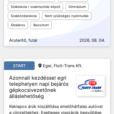
Szakiskola / szakmunkás képző
Gimnázium
Szakközépiskola
Nem szükséges nyelvtudás
Általános
Beosztott
Áruterítő, futár
2026. 08. 04.
START
Eger, Flott-Trans Kft.
Azonnali kezdéssel egri
telephelyen napi bejárós
gépkocsivezetőnek
álláslehetőség
Raklapos árúk kiszállítása emelőhátfalas autóval
a címzettekhez. Esetleges visszárúk begyűjtése.