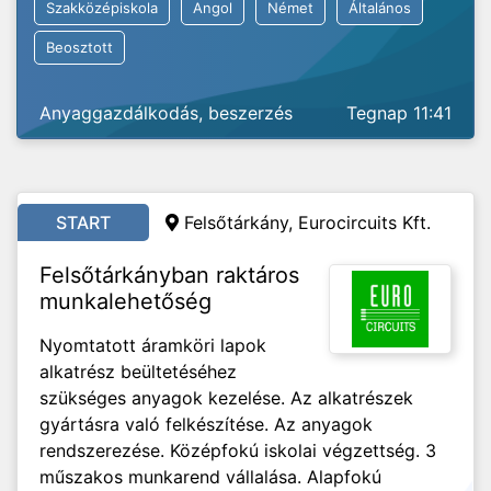
Szakközépiskola
Angol
Német
Általános
Beosztott
Anyaggazdálkodás, beszerzés
Tegnap 11:41
START
Felsőtárkány, Eurocircuits Kft.
Felsőtárkányban raktáros
munkalehetőség
Nyomtatott áramköri lapok
alkatrész beültetéséhez
szükséges anyagok kezelése. Az alkatrészek
gyártásra való felkészítése. Az anyagok
rendszerezése. Középfokú iskolai végzettség. 3
műszakos munkarend vállalása. Alapfokú