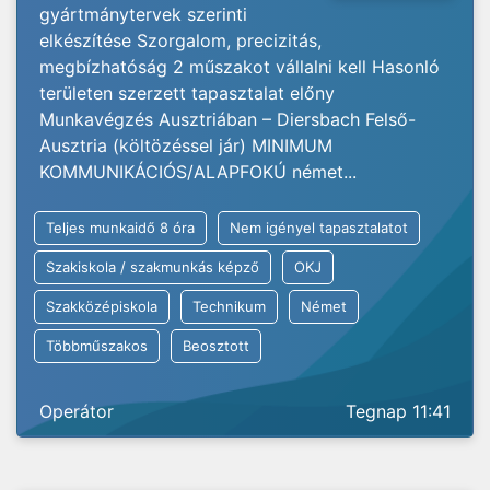
gyártmánytervek szerinti
elkészítése Szorgalom, precizitás,
megbízhatóság 2 műszakot vállalni kell Hasonló
területen szerzett tapasztalat előny
Munkavégzés Ausztriában – Diersbach Felső-
Ausztria (költözéssel jár) MINIMUM
KOMMUNIKÁCIÓS/ALAPFOKÚ német...
Teljes munkaidő 8 óra
Nem igényel tapasztalatot
Szakiskola / szakmunkás képző
OKJ
Szakközépiskola
Technikum
Német
Többműszakos
Beosztott
Operátor
Tegnap 11:41