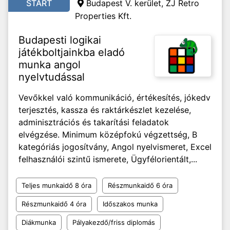
START
Budapest V. kerület, ZJ Retro
Properties Kft.
Budapesti logikai
játékboltjainkba eladó
munka angol
nyelvtudással
Vevőkkel való kommunikáció, értékesítés, jókedv
terjesztés, kassza és raktárkészlet kezelése,
adminisztrációs és takarítási feladatok
elvégzése. Minimum középfokú végzettség, B
kategóriás jogosítvány, Angol nyelvismeret, Excel
felhasználói szintű ismerete, Ügyfélorientált,...
Teljes munkaidő 8 óra
Részmunkaidő 6 óra
Részmunkaidő 4 óra
Időszakos munka
Diákmunka
Pályakezdő/friss diplomás