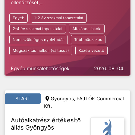
ellenőrzését,...
Egyéb
1-2 év szakmai tapasztalat
2-4 év szakmai tapasztalat
Általános iskola
Nem szükséges nyelvtudás
Többműszakos
Megszakítás nélküli (váltásos)
Közép vezető
Egyéb munkalehetőségek
2026. 08. 04.
START
Gyöngyös, PAJTÓK Commercial
Kft.
Autóalkatrész értékesítő
állás Gyöngyös