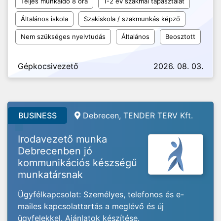
Teljes munkaidő 8 óra
1-2 év szakmai tapasztalat
Általános iskola
Szakiskola / szakmunkás képző
Nem szükséges nyelvtudás
Általános
Beosztott
Gépkocsivezető
2026. 08. 03.
BUSINESS
Debrecen, TENDER TERV Kft.
Irodavezető munka
Debrecenben jó
kommunikációs készségű
munkatársnak
Ügyfélkapcsolat: Személyes, telefonos és e-
mailes kapcsolattartás a meglévő és új
ügyfelekkel. Ajánlatok készítése.