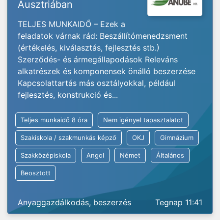
Ausztriában
TELJES MUNKAIDŐ – Ezek a
feladatok várnak rád: Beszállítómenedzsment
(értékelés, kiválasztás, fejlesztés stb.)
Szerződés- és ármegállapodások Releváns
alkatrészek és komponensek önálló beszerzése
Kapcsolattartás más osztályokkal, például
fejlesztés, konstrukció és...
Teljes munkaidő 8 óra
Nem igényel tapasztalatot
Szakiskola / szakmunkás képző
OKJ
Gimnázium
Szakközépiskola
Angol
Német
Általános
Beosztott
Anyaggazdálkodás, beszerzés
Tegnap 11:41