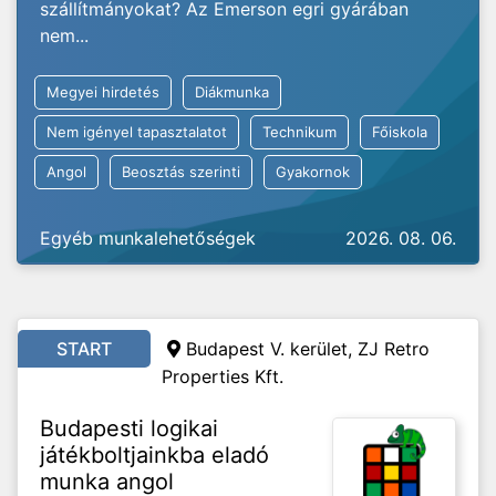
szállítmányokat? Az Emerson egri gyárában
nem...
Megyei hirdetés
Diákmunka
Nem igényel tapasztalatot
Technikum
Főiskola
Angol
Beosztás szerinti
Gyakornok
Egyéb munkalehetőségek
2026. 08. 06.
START
Budapest V. kerület, ZJ Retro
Properties Kft.
Budapesti logikai
játékboltjainkba eladó
munka angol