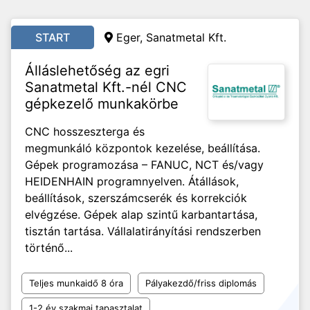
START
Eger, Sanatmetal Kft.
Álláslehetőség az egri
Sanatmetal Kft.-nél CNC
gépkezelő munkakörbe
CNC hosszeszterga és
megmunkáló központok kezelése, beállítása.
Gépek programozása – FANUC, NCT és/vagy
HEIDENHAIN programnyelven. Átállások,
beállítások, szerszámcserék és korrekciók
elvégzése. Gépek alap szintű karbantartása,
tisztán tartása. Vállalatirányítási rendszerben
történő...
Teljes munkaidő 8 óra
Pályakezdő/friss diplomás
1-2 év szakmai tapasztalat