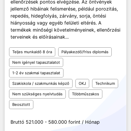
ellenőrzések pontos elvégzése. Az öntvények
jellemző hibáinak felismerése, például porozitás,
repedés, hidegfolyás, zárvány, sorja, öntési
hiányosság vagy egyéb felületi eltérés. A
termékek minőségi követelményeinek, ellenőrzési
terveinek és előírásainak...
Teljes munkaidő 8 óra
Pályakezdő/friss diplomás
Nem igényel tapasztalatot
1-2 év szakmai tapasztalat
Szakiskola / szakmunkás képző
OKJ
Technikum
Nem szükséges nyelvtudás
Többműszakos
Beosztott
Bruttó 521.000 - 580.000 forint / Hónap