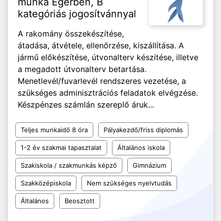
munka Egerben, B
kategóriás jogosítvánnyal
A rakomány összekészítése,
átadása, átvétele, ellenőrzése, kiszállítása. A
jármű előkészítése, útvonalterv készítése, illetve
a megadott útvonalterv betartása.
Menetlevél/fuvarlevél rendszeres vezetése, a
szükséges adminisztrációs feladatok elvégzése.
Készpénzes számlán szereplő áruk...
Teljes munkaidő 8 óra
Pályakezdő/friss diplomás
1-2 év szakmai tapasztalat
Általános iskola
Szakiskola / szakmunkás képző
Gimnázium
Szakközépiskola
Nem szükséges nyelvtudás
Általános
Beosztott