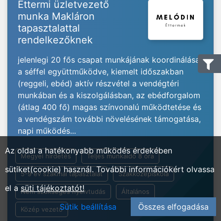
Éttermi üzletvezető
munka Makláron
tapasztalattal
rendelkezőknek
jelenlegi 20 fős csapat munkájának koordinálása
a séffel együttműködve, kiemelt időszakban
(reggeli, ebéd) aktív részvétel a vendégtéri
munkában és a kiszolgálásban, az ebédforgalom
(átlag 400 fő) magas színvonalú működtetése és
a vendégszám további növelésének támogatása,
napi működés...
Az oldal a hatékonyabb működés érdekében
Megyei hirdetés
Teljes munkaidő 8 óra
sütiket(cookie) használ. További információkért olvassa
5-9 év szakmai tapasztalat
Szakközépiskola
el a
süti tájékoztatót!
Nem szükséges nyelvtudás
Általános
Sütik beállítása
Összes elfogadása
Közép vezető