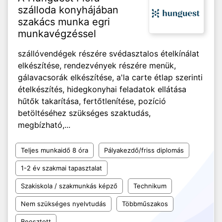
szálloda konyhájában
szakács munka egri
munkavégzéssel
szállóvendégek részére svédasztalos ételkínálat
elkészítése, rendezvények részére menük,
gálavacsorák elkészítése, a'la carte étlap szerinti
ételkészítés, hidegkonyhai feladatok ellátása
hűtők takarítása, fertőtlenítése, pozíció
betöltéséhez szükséges szaktudás,
megbízható,...
Teljes munkaidő 8 óra
Pályakezdő/friss diplomás
1-2 év szakmai tapasztalat
Szakiskola / szakmunkás képző
Technikum
Nem szükséges nyelvtudás
Többműszakos
Beosztott