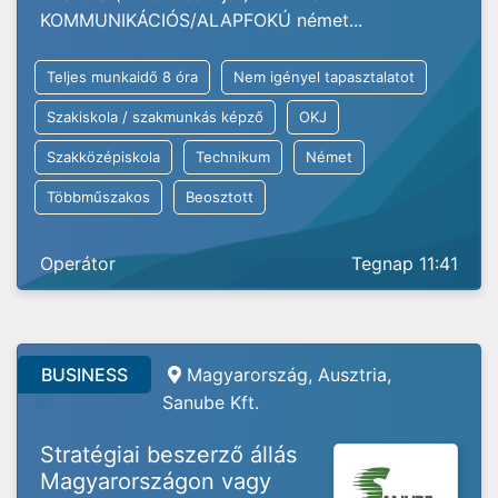
KOMMUNIKÁCIÓS/ALAPFOKÚ német...
Teljes munkaidő 8 óra
Nem igényel tapasztalatot
Szakiskola / szakmunkás képző
OKJ
Szakközépiskola
Technikum
Német
Többműszakos
Beosztott
Operátor
Tegnap 11:41
BUSINESS
Magyarország, Ausztria,
Sanube Kft.
Stratégiai beszerző állás
Magyarországon vagy