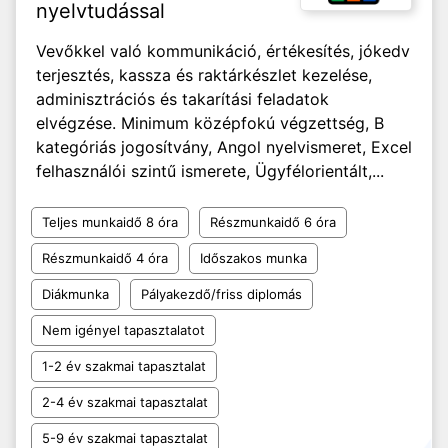
nyelvtudással
Vevőkkel való kommunikáció, értékesítés, jókedv
terjesztés, kassza és raktárkészlet kezelése,
adminisztrációs és takarítási feladatok
elvégzése. Minimum középfokú végzettség, B
kategóriás jogosítvány, Angol nyelvismeret, Excel
felhasználói szintű ismerete, Ügyfélorientált,...
Teljes munkaidő 8 óra
Részmunkaidő 6 óra
Részmunkaidő 4 óra
Időszakos munka
Diákmunka
Pályakezdő/friss diplomás
Nem igényel tapasztalatot
1-2 év szakmai tapasztalat
2-4 év szakmai tapasztalat
5-9 év szakmai tapasztalat