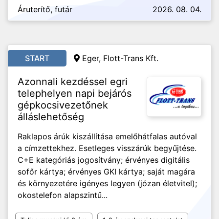
Áruterítő, futár
2026. 08. 04.
START
Eger, Flott-Trans Kft.
Azonnali kezdéssel egri
telephelyen napi bejárós
gépkocsivezetőnek
álláslehetőség
Raklapos árúk kiszállítása emelőhátfalas autóval
a címzettekhez. Esetleges visszárúk begyűjtése.
C+E kategóriás jogosítvány; érvényes digitális
sofőr kártya; érvényes GKI kártya; saját magára
és környezetére igényes legyen (józan életvitel);
okostelefon alapszintű...