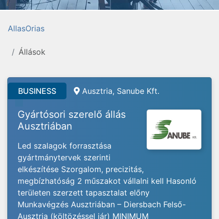
AllasOrias
Állások
BUSINESS
Ausztria, Sanube Kft.
Gyártósori szerelő állás
Ausztriában
Led szalagok forrasztása
gyártmánytervek szerinti
elkészítése Szorgalom, precizitás,
megbízhatóság 2 műszakot vállalni kell Hasonló
területen szerzett tapasztalat előny
Munkavégzés Ausztriában – Diersbach Felső-
Ausztria (költözéssel jár) MINIMUM