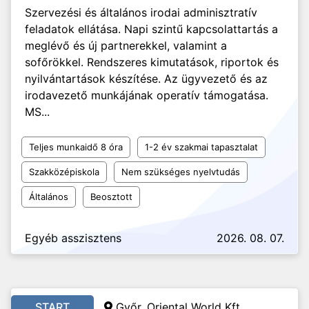
Szervezési és általános irodai adminisztratív
feladatok ellátása. Napi szintű kapcsolattartás a
meglévő és új partnerekkel, valamint a
sofőrökkel. Rendszeres kimutatások, riportok és
nyilvántartások készítése. Az ügyvezető és az
irodavezető munkájának operatív támogatása.
MS...
Teljes munkaidő 8 óra
1-2 év szakmai tapasztalat
Szakközépiskola
Nem szükséges nyelvtudás
Általános
Beosztott
Egyéb asszisztens
2026. 08. 07.
START
Győr, Oriental World Kft.