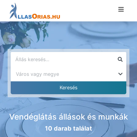
Vendéglátás állások és munkák
10 darab találat