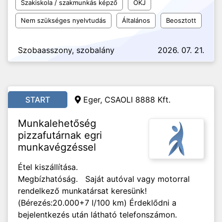
Szakiskola / szakmunkás képző
OKJ
Nem szükséges nyelvtudás
Általános
Beosztott
Szobaasszony, szobalány
2026. 07. 21.
START
Eger, CSAOLI 8888 Kft.
Munkalehetőség
pizzafutárnak egri
munkavégzéssel
Étel kiszállítása.
Megbízhatóság. Saját autóval vagy motorral
rendelkező munkatársat keresünk!
(Bérezés:20.000+7 l/100 km) Érdeklődni a
bejelentkezés után látható telefonszámon.