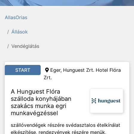
AllasOrias
Állások
Vendéglátás
START
Eger, Hunguest Zrt. Hotel Flóra
Zrt.
A Hunguest Flóra
szálloda konyhájában
szakács munka egri
munkavégzéssel
szállóvendégek részére svédasztalos ételkínálat
elkészítése, rendezvények részére menük,