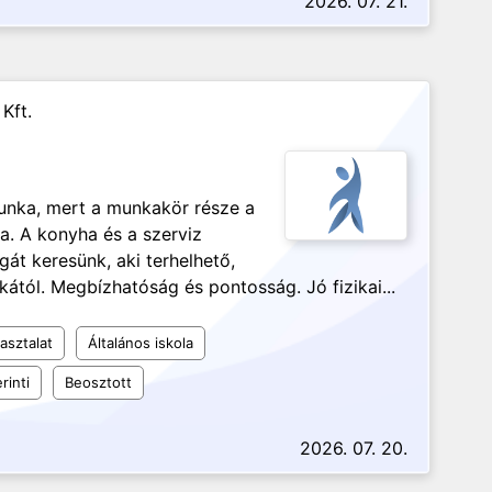
2026. 07. 21.
Kft.
unka, mert a munkakör része a
. A konyha és a szerviz
át keresünk, aki terhelhető,
kától. Megbízhatóság és pontosság. Jó fizikai...
asztalat
Általános iskola
rinti
Beosztott
2026. 07. 20.