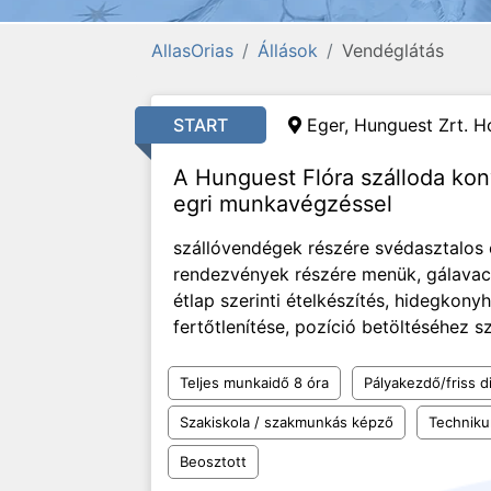
AllasOrias
Állások
Vendéglátás
START
Eger, Hunguest Zrt. Ho
A Hunguest Flóra szálloda ko
egri munkavégzéssel
szállóvendégek részére svédasztalos é
rendezvények részére menük, gálavacso
étlap szerinti ételkészítés, hidegkonyh
fertőtlenítése, pozíció betöltéséhez 
Teljes munkaidő 8 óra
Pályakezdő/friss d
Szakiskola / szakmunkás képző
Technik
Beosztott