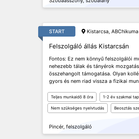
Szobaasszony, szobalány
START
Kistarcsa, ABChikuma 
Felszolgáló állás Kistarcsán
Fontos: Ez nem könnyű felszolgálói m
nehezebb tálak és tányérok mozgatása
összehangolt támogatása. Olyan kollég
gyors és nem riad vissza a fizikai mun
Teljes munkaidő 8 óra
1-2 év szakmai tap
Nem szükséges nyelvtudás
Beosztás sze
Pincér, felszolgáló