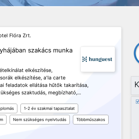
tel Flóra Zrt.
nyhájában szakács munka
telkínálat elkészítése,
rák elkészítése, a'la carte
K
ai feladatok ellátása hűtők takarítása,
szükséges szaktudás, megbízható,...
iplomás
1-2 év szakmai tapasztalat
um
Nem szükséges nyelvtudás
Többműszakos