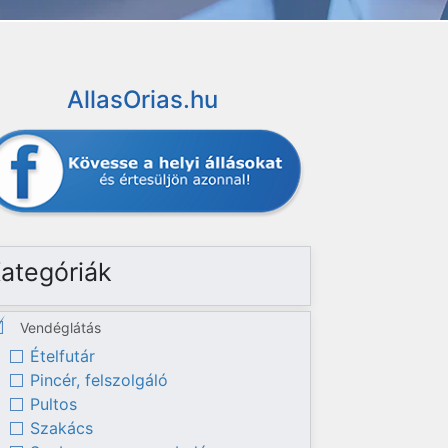
AllasOrias.hu
ategóriák
Vendéglátás
Ételfutár
Pincér, felszolgáló
Pultos
Szakács