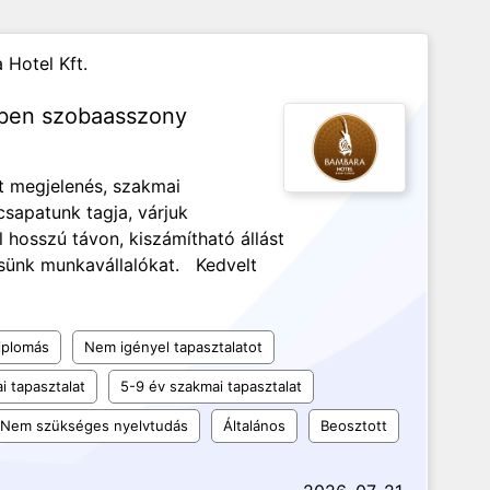
 Hotel Kft.
lben szobaasszony
t megjelenés, szakmai
csapatunk tagja, várjuk
 hosszú távon, kiszámítható állást
esünk munkavállalókat. Kedvelt
iplomás
Nem igényel tapasztalatot
i tapasztalat
5-9 év szakmai tapasztalat
Nem szükséges nyelvtudás
Általános
Beosztott