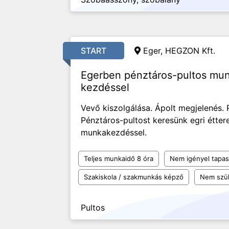
START
Eger, HEGZON Kft.
Egerben pénztáros-pultos mun
kezdéssel
Vevő kiszolgálása. Ápolt megjelenés.
Pénztáros-pultost keresünk egri étte
munkakezdéssel.
Teljes munkaidő 8 óra
Nem igényel tapas
Szakiskola / szakmunkás képző
Nem szü
Pultos