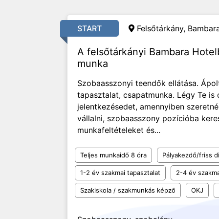
START
Felsőtárkány, Bambara
A felsőtárkányi Bambara Hote
munka
Szobaasszonyi teendők ellátása. Ápol
tapasztalat, csapatmunka. Légy Te is 
jelentkezésedet, amennyiben szeretnél
vállalni, szobaasszony pozícióba ker
munkafeltételeket és...
Teljes munkaidő 8 óra
Pályakezdő/friss d
1-2 év szakmai tapasztalat
2-4 év szakma
Szakiskola / szakmunkás képző
OKJ