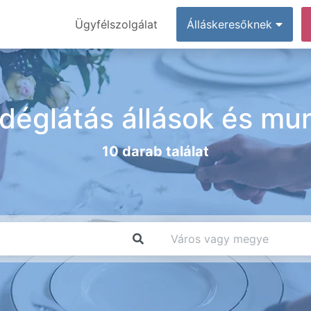
Ügyfélszolgálat
Álláskeresőknek
déglátás állások és mu
10 darab találat