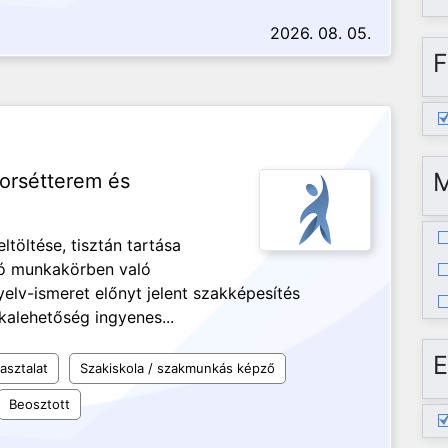
2026. 08. 05.
F
yorsétterem és
ltöltése, tisztán tartása
ló munkakörben való
elv-ismeret előnyt jelent szakképesítés
alehetőség ingyenes...
E
asztalat
Szakiskola / szakmunkás képző
Beosztott