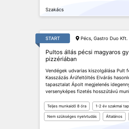
Szakács
START
Pécs, Gastro Duo Kft.
Pultos állás pécsi magyaros g
pizzériában
Vendégek udvarias kiszolgálása Pult fe
Kasszázás Árúfeltöltés Elvárás hason
tapasztalat Ápolt megjelenés idegenny
versenyképes fizetés hosszútávú munk
Teljes munkaidő 8 óra
1-2 év szakmai tap
Nem szükséges nyelvtudás
Általános