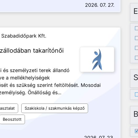
2026. 07. 27.
E
 Szabadidőpark Kft.
állodában takarítónői
i és személyzeti terek állandó
S
tve a mellékhelyiségek
ését és szükség szerint feltöltését. Mosodai
zemélyiség. Önállóság és...
asztalat
Szakiskola / szakmunkás képző
B
Beosztott
2026. 07. 23.