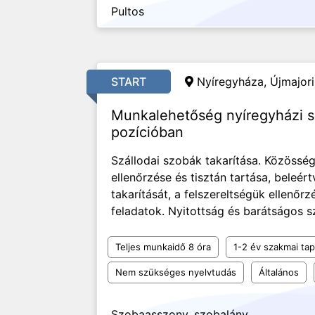
Pultos
START
Nyíregyháza, Újmajori
Munkalehetőség nyíregyházi sz
pozícióban
Szállodai szobák takarítása. Közösség
ellenőrzése és tisztán tartása, beleér
takarítását, a felszereltségük ellenőrz
feladatok. Nyitottság és barátságos s
Teljes munkaidő 8 óra
1-2 év szakmai tap
Nem szükséges nyelvtudás
Általános
Szobaasszony, szobalány