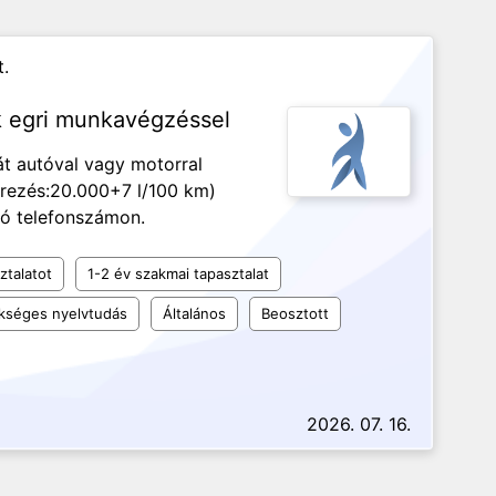
.
k egri munkavégzéssel
át autóval vagy motorral
érezés:20.000+7 l/100 km)
tó telefonszámon.
ztalatot
1-2 év szakmai tapasztalat
kséges nyelvtudás
Általános
Beosztott
2026. 07. 16.