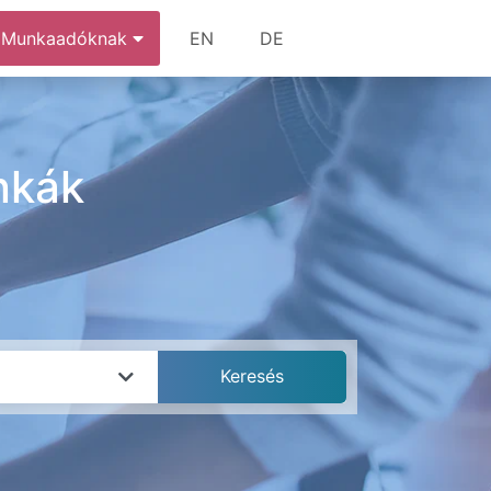
Munkaadóknak
EN
DE
nkák