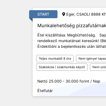
START
Eger, CSAOLI 8888 Kft
Munkalehetőség pizzafutárna
Étel kiszállítása. Megbízhatóság. Saj
rendelkező munkatársat keresünk! (B
Érdeklődni a bejelentkezés után látha
Teljes munkaidő 8 óra
Nem igényel tapas
Szakiskola / szakmunkás képző
Nem szü
Nettó 25.000 - 30.000 forint / Nap
Ételfutár