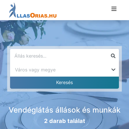
Vendéglátás állások és munkák
2 darab találat