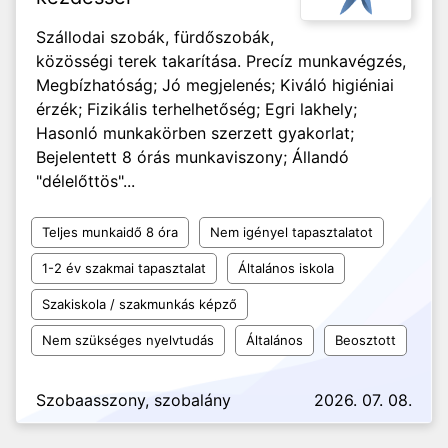
Szállodai szobák, fürdőszobák,
közösségi terek takarítása. Precíz munkavégzés,
Megbízhatóság; Jó megjelenés; Kiváló higiéniai
érzék; Fizikális terhelhetőség; Egri lakhely;
Hasonló munkakörben szerzett gyakorlat;
Bejelentett 8 órás munkaviszony; Állandó
"délelőttös"...
Teljes munkaidő 8 óra
Nem igényel tapasztalatot
1-2 év szakmai tapasztalat
Általános iskola
Szakiskola / szakmunkás képző
Nem szükséges nyelvtudás
Általános
Beosztott
Szobaasszony, szobalány
2026. 07. 08.