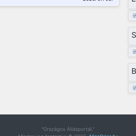
S
B
"Országos Állásportál."