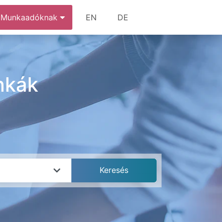
Munkaadóknak
EN
DE
nkák