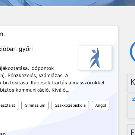
ft.
cióban győri
ájékoztatása. Időpontok
n). Pénzkezelés, számlázás. A
K
biztosítása. Kapcsolattartás a masszőrökkel.
biztos kommunikáció. Kiváló...
asztalat
Gimnázium
Szakközépiskola
Angol
F
nap