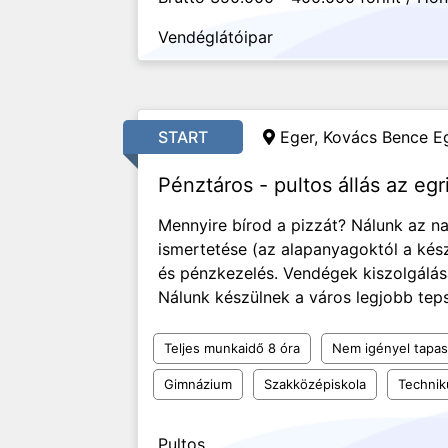
Vendéglátóipar
START
Eger, Kovács Bence Eg
Pénztáros - pultos állás az eg
Mennyire bírod a pizzát? Nálunk az na
ismertetése (az alapanyagoktól a kész
és pénzkezelés. Vendégek kiszolgálása
Nálunk készülnek a város legjobb teps
Teljes munkaidő 8 óra
Nem igényel tapas
Gimnázium
Szakközépiskola
Techni
Pultos