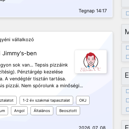
Tegnap 14:17
yéni vállalkozó
ri Jimmy's-ben
gyon sok van... Tepsis pizzáink
ítésig). Pénztárgép kezelése
E
. A vendégtér tisztán tartása.
is pizzái. Nem spórolunk a minőségi...
ztalatot
1-2 év szakmai tapasztalat
OKJ
kum
Angol
Általános
Beosztott
E
2026. 07. 08.