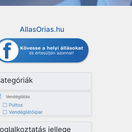
AllasOrias.hu
ategóriák
Vendéglátás
Pultos
Vendéglátóipar
oglalkoztatás jellege