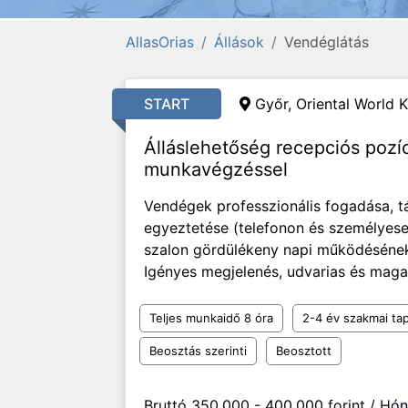
AllasOrias
Állások
Vendéglátás
START
Győr, Oriental World K
Álláslehetőség recepciós pozí
munkavégzéssel
Vendégek professzionális fogadása, t
egyeztetése (telefonon és személyese
szalon gördülékeny napi működésének 
Igényes megjelenés, udvarias és maga
Teljes munkaidő 8 óra
2-4 év szakmai tap
Beosztás szerinti
Beosztott
Bruttó 350.000 - 400.000 forint / Hó