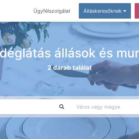
Ügyfélszolgálat
Álláskeresőknek
déglátás állások és mu
2 darab találat