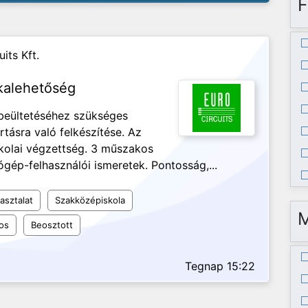
F
its Kft.
kalehetőség
 beültetéséhez szükséges
tásra való felkészítése. Az
kolai végzettség. 3 műszakos
gép-felhasználói ismeretek. Pontosság,...
asztalat
Szakközépiskola
os
Beosztott
Tegnap 15:22