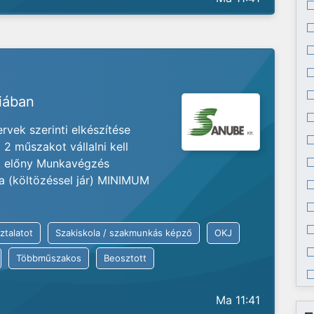
riában
vek szerinti elkészítése
2 műszakot vállalni kell
at előny Munkavégzés
ia (költözéssel jár) MINIMUM
ztalatot
Szakiskola / szakmunkás képző
OKJ
Többműszakos
Beosztott
Ma 11:41