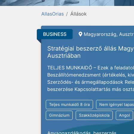
AllasOrias
Állások
BUSINESS
Magyarország, Ausztri
Stratégiai beszerző állás Mag
Ausztriában
TELJES MUNKAIDŐ – Ezek a feladatok
Beszállítómenedzsment (értékelés, kivá
Szerződés- és ármegállapodások Rele
beszerzése Kapcsolattartás más osztály
Teljes munkaidő 8 óra
Nem igényel tapas
Gimnázium
Szakközépiskola
Angol
Anyaggazdálkodás, beszerzés