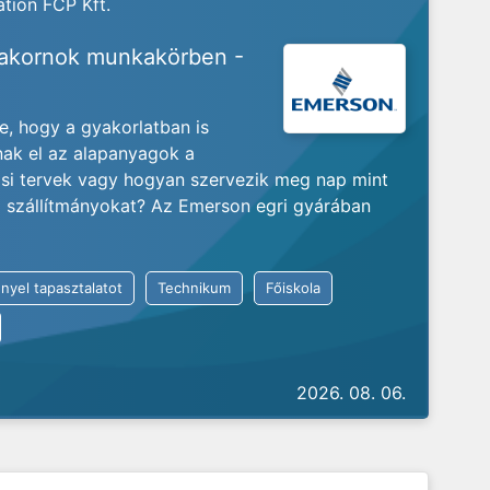
tion FCP Kft.
yakornok munkakörben -
je, hogy a gyakorlatban is
nak el az alapanyagok a
ási tervek vagy hogyan szervezik meg nap mint
ló szállítmányokat? Az Emerson egri gyárában
nyel tapasztalatot
Technikum
Főiskola
2026. 08. 06.