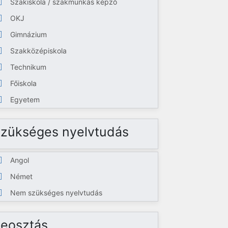
Szakiskola / szakmunkás képző
OKJ
Gimnázium
Szakközépiskola
Technikum
Főiskola
Egyetem
zükséges nyelvtudás
Angol
Német
Nem szükséges nyelvtudás
eosztás