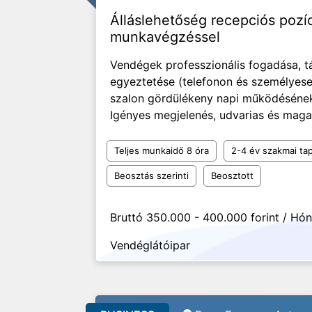
Álláslehetőség recepciós pozí
munkavégzéssel
Vendégek professzionális fogadása, t
egyeztetése (telefonon és személyese
szalon gördülékeny napi működésének 
Igényes megjelenés, udvarias és maga
Teljes munkaidő 8 óra
2-4 év szakmai tap
Beosztás szerinti
Beosztott
Bruttó 350.000 - 400.000 forint / Hó
Vendéglátóipar