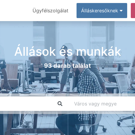
Ügyfélszolgálat
Álláskeresőknek
Állások és munkák
93 darab találat