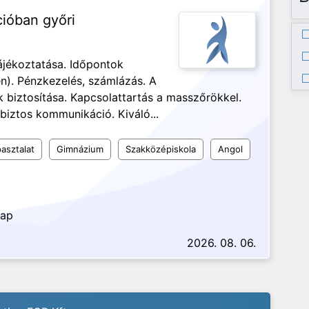
cióban győri
ájékoztatása. Időpontok
n). Pénzkezelés, számlázás. A
biztosítása. Kapcsolattartás a masszőrökkel.
biztos kommunikáció. Kiváló...
asztalat
Gimnázium
Szakközépiskola
Angol
nap
2026. 08. 06.