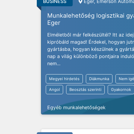
BUSINESS
Eger, Emerson Automa
Munkalehetőség logisztikai g
Eger
Elméletből már felkészültél? Itt az ide
kipróbáld magad! Érdekel, hogyan jut
gyártásba, hogyan készülnek a gyárt
nap a világ különböző pontjaira indu
nem...
Megyei hirdetés
Diákmunka
Nem igé
Angol
Beosztás szerinti
Gyakornok
Egyéb munkalehetőségek