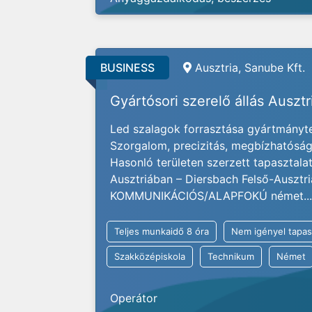
BUSINESS
Ausztria, Sanube Kft.
Gyártósori szerelő állás Auszt
Led szalagok forrasztása gyártmányter
Szorgalom, precizitás, megbízhatóság 
Hasonló területen szerzett tapasztal
Ausztriában – Diersbach Felső-Ausztr
KOMMUNIKÁCIÓS/ALAPFOKÚ német...
Teljes munkaidő 8 óra
Nem igényel tapas
Szakközépiskola
Technikum
Német
Operátor