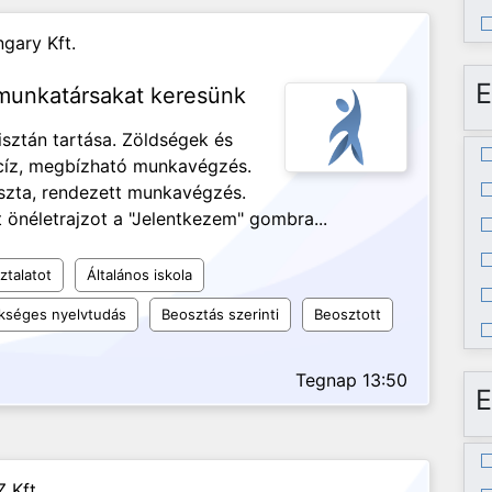
gary Kft.
E
 munkatársakat keresünk
isztán tartása. Zöldségek és
ecíz, megbízható munkavégzés.
iszta, rendezett munkavégzés.
 önéletrajzot a "Jelentkezem" gombra...
ztalatot
Általános iskola
kséges nyelvtudás
Beosztás szerinti
Beosztott
Tegnap 13:50
E
 Kft.