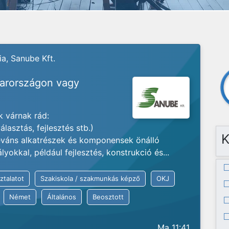
a, Sanube Kft.
yarországon vagy
 várnak rád:
lasztás, fejlesztés stb.)
K
váns alkatrészek és komponensek önálló
okkal, például fejlesztés, konstrukció és...
ztalatot
Szakiskola / szakmunkás képző
OKJ
Német
Általános
Beosztott
Ma 11:41