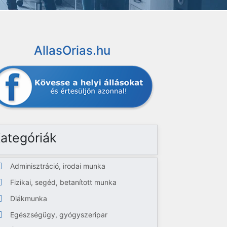
AllasOrias.hu
ategóriák
Adminisztráció, irodai munka
Fizikai, segéd, betanított munka
Diákmunka
Egészségügy, gyógyszeripar