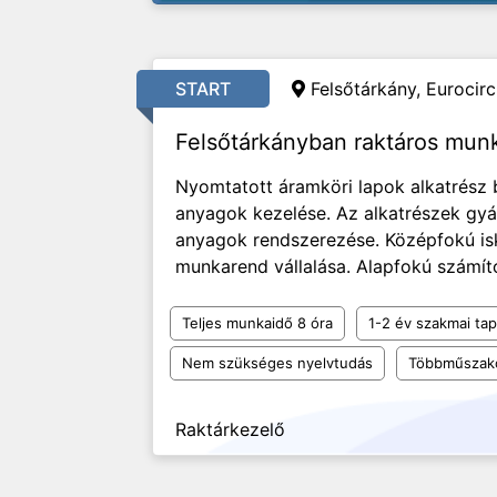
START
Felsőtárkány, Eurocircu
Felsőtárkányban raktáros mun
Nyomtatott áramköri lapok alkatrész
anyagok kezelése. Az alkatrészek gyár
anyagok rendszerezése. Középfokú is
munkarend vállalása. Alapfokú számító
Teljes munkaidő 8 óra
1-2 év szakmai tap
Nem szükséges nyelvtudás
Többműszak
Raktárkezelő