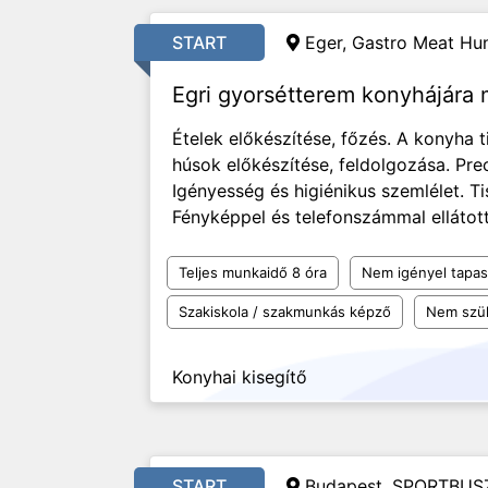
START
Eger, Gastro Meat Hun
Egri gyorsétterem konyhájára
Ételek előkészítése, főzés. A konyha t
húsok előkészítése, feldolgozása. Pr
Igényesség és higiénikus szemlélet. T
Fényképpel és telefonszámmal ellátott
Teljes munkaidő 8 óra
Nem igényel tapas
Szakiskola / szakmunkás képző
Nem szü
Konyhai kisegítő
START
Budapest, SPORTBUSZ