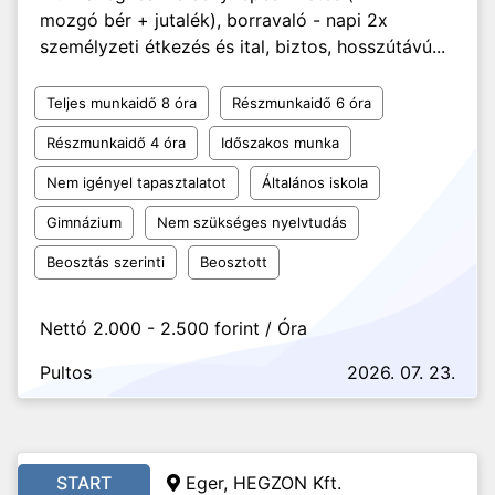
mozgó bér + jutalék), borravaló - napi 2x
személyzeti étkezés és ital, biztos, hosszútávú...
Teljes munkaidő 8 óra
Részmunkaidő 6 óra
Részmunkaidő 4 óra
Időszakos munka
Nem igényel tapasztalatot
Általános iskola
Gimnázium
Nem szükséges nyelvtudás
Beosztás szerinti
Beosztott
Nettó 2.000 - 2.500 forint / Óra
Pultos
2026. 07. 23.
START
Eger, HEGZON Kft.