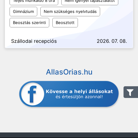
Teljes munkaidő 8 óra
Nem igényel tapasztalatot
Gimnázium
Nem szükséges nyelvtudás
Beosztás szerinti
Beosztott
Szállodai recepciós
2026. 07. 08.
AllasOrias.hu