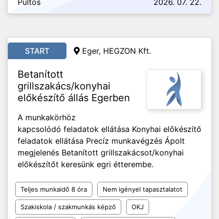
Pultos
2026. 07. 22.
START
Eger, HEGZON Kft.
Betanított
grillszakács/konyhai
előkészítő állás Egerben
A munkakörhöz
kapcsolódó feladatok ellátása Konyhai előkészítő
feladatok ellátása Precíz munkavégzés Ápolt
megjelenés Betanított grillszakácsot/konyhai
előkészítőt keresünk egri étterembe.
Teljes munkaidő 8 óra
Nem igényel tapasztalatot
Szakiskola / szakmunkás képző
OKJ