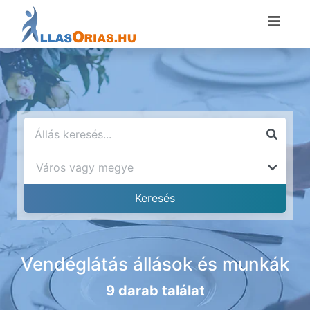
Vendéglátás állások és munkák
9 darab találat