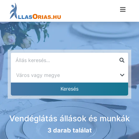
Vendéglátás állások és munkák
3 darab találat