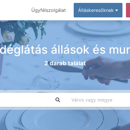
Ügyfélszolgálat
Álláskeresőknek
déglátás állások és mu
2 darab találat