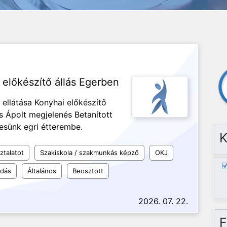
i előkészítő állás Egerben
ellátása Konyhai előkészítő
s Ápolt megjelenés Betanított
resünk egri étterembe.
K
ztalatot
Szakiskola / szakmunkás képző
OKJ
udás
Általános
Beosztott
2026. 07. 22.
F