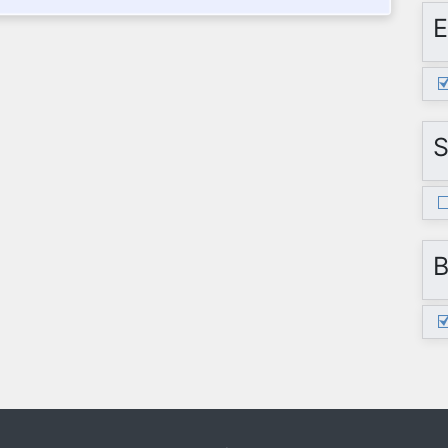
E
S
B