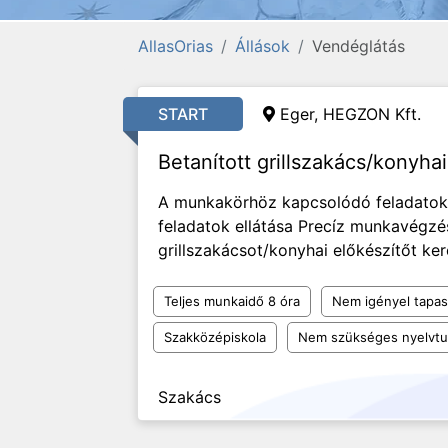
AllasOrias
Állások
Vendéglátás
START
Eger, HEGZON Kft.
Betanított grillszakács/konyha
A munkakörhöz kapcsolódó feladatok 
feladatok ellátása Precíz munkavégzé
grillszakácsot/konyhai előkészítőt ke
Teljes munkaidő 8 óra
Nem igényel tapas
Szakközépiskola
Nem szükséges nyelvt
Szakács