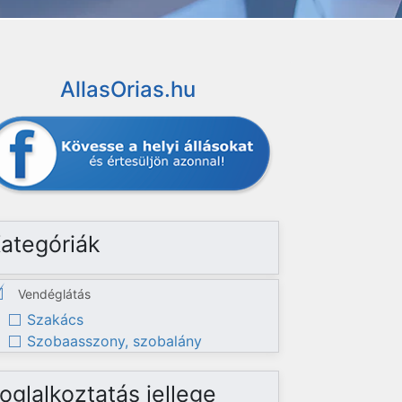
AllasOrias.hu
ategóriák
Vendéglátás
Szakács
Szobaasszony, szobalány
oglalkoztatás jellege