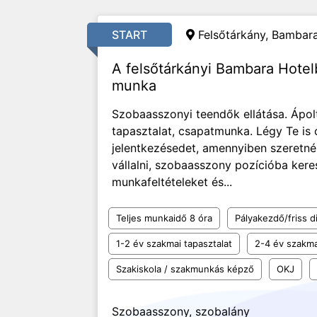
START
Felsőtárkány, Bambara
A felsőtárkányi Bambara Hote
munka
Szobaasszonyi teendők ellátása. Ápol
tapasztalat, csapatmunka. Légy Te is 
jelentkezésedet, amennyiben szeretnél
vállalni, szobaasszony pozícióba ker
munkafeltételeket és...
Teljes munkaidő 8 óra
Pályakezdő/friss d
1-2 év szakmai tapasztalat
2-4 év szakma
Szakiskola / szakmunkás képző
OKJ
Szobaasszony, szobalány