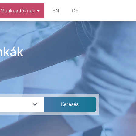
Munkaadóknak
EN
DE
nkák