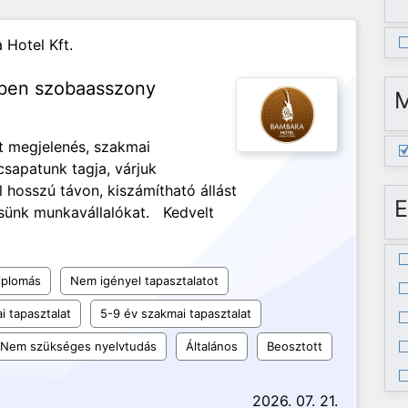
 Hotel Kft.
lben szobaasszony
t megjelenés, szakmai
csapatunk tagja, várjuk
 hosszú távon, kiszámítható állást
E
esünk munkavállalókat. Kedvelt
iplomás
Nem igényel tapasztalatot
i tapasztalat
5-9 év szakmai tapasztalat
Nem szükséges nyelvtudás
Általános
Beosztott
2026. 07. 21.