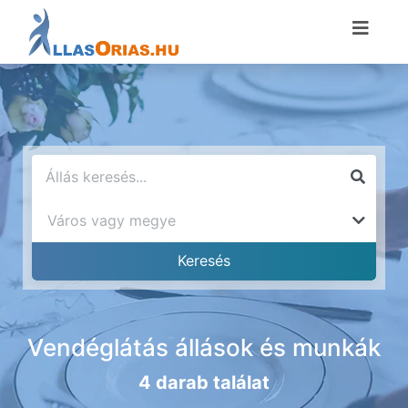
Vendéglátás állások és munkák
4 darab találat