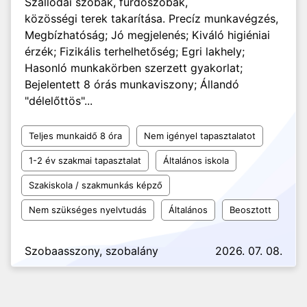
Szállodai szobák, fürdőszobák,
közösségi terek takarítása. Precíz munkavégzés,
Megbízhatóság; Jó megjelenés; Kiváló higiéniai
érzék; Fizikális terhelhetőség; Egri lakhely;
Hasonló munkakörben szerzett gyakorlat;
Bejelentett 8 órás munkaviszony; Állandó
"délelőttös"...
Teljes munkaidő 8 óra
Nem igényel tapasztalatot
1-2 év szakmai tapasztalat
Általános iskola
Szakiskola / szakmunkás képző
Nem szükséges nyelvtudás
Általános
Beosztott
Szobaasszony, szobalány
2026. 07. 08.