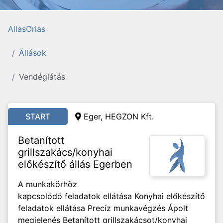
AllasOrias
Állások
Vendéglátás
START
Eger, HEGZON Kft.
Betanított
grillszakács/konyhai
előkészítő állás Egerben
A munkakörhöz
kapcsolódó feladatok ellátása Konyhai előkészítő
feladatok ellátása Precíz munkavégzés Ápolt
megjelenés Betanított grillszakácsot/konyhai