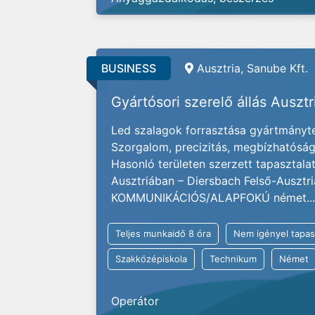
BUSINESS
Ausztria, Sanube Kft.
Gyártósori szerelő állás Auszt
Led szalagok forrasztása gyártmányter
Szorgalom, precizitás, megbízhatóság 
Hasonló területen szerzett tapasztal
Ausztriában – Diersbach Felső-Ausztr
KOMMUNIKÁCIÓS/ALAPFOKÚ német...
Teljes munkaidő 8 óra
Nem igényel tapas
Szakközépiskola
Technikum
Német
Operátor