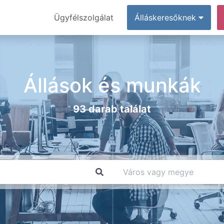
Ügyfélszolgálat
Álláskeresőknek
Állások és munkák
93 darab találat