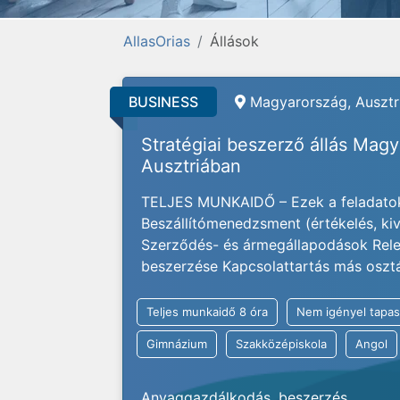
AllasOrias
Állások
BUSINESS
Magyarország, Ausztri
Stratégiai beszerző állás Mag
Ausztriában
TELJES MUNKAIDŐ – Ezek a feladatok
Beszállítómenedzsment (értékelés, kivá
Szerződés- és ármegállapodások Rele
beszerzése Kapcsolattartás más osztály
Teljes munkaidő 8 óra
Nem igényel tapas
Gimnázium
Szakközépiskola
Angol
Anyaggazdálkodás, beszerzés