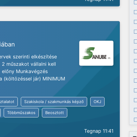
riában
vek szerinti elkészítése
2 műszakot vállalni kell
at előny Munkavégzés
ia (költözéssel jár) MINIMUM
ztalatot
Szakiskola / szakmunkás képző
OKJ
Többműszakos
Beosztott
Tegnap 11:41