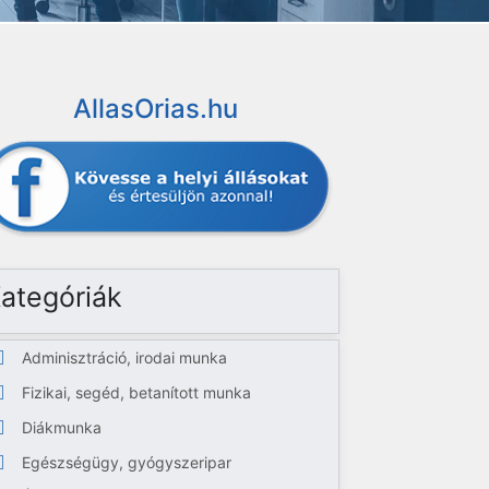
AllasOrias.hu
ategóriák
Adminisztráció, irodai munka
Fizikai, segéd, betanított munka
Diákmunka
Egészségügy, gyógyszeripar