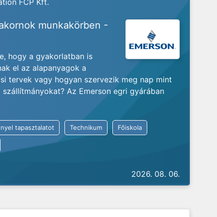
tion FCP Kft.
yakornok munkakörben -
je, hogy a gyakorlatban is
nak el az alapanyagok a
ási tervek vagy hogyan szervezik meg nap mint
ló szállítmányokat? Az Emerson egri gyárában
nyel tapasztalatot
Technikum
Főiskola
2026. 08. 06.