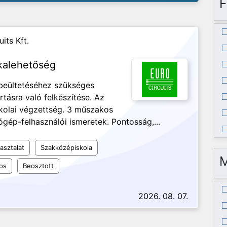
F
its Kft.
kalehetőség
 beültetéséhez szükséges
tásra való felkészítése. Az
kolai végzettség. 3 műszakos
gép-felhasználói ismeretek. Pontosság,...
asztalat
Szakközépiskola
os
Beosztott
2026. 08. 07.