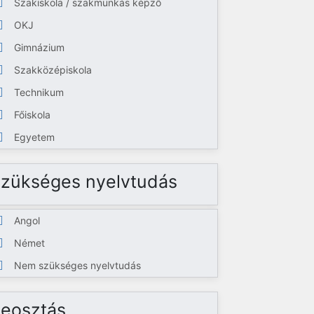
Szakiskola / szakmunkás képző
OKJ
Gimnázium
Szakközépiskola
Technikum
Főiskola
Egyetem
zükséges nyelvtudás
Angol
Német
Nem szükséges nyelvtudás
eosztás