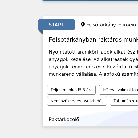
START
Felsőtárkány, Eurocircu
Felsőtárkányban raktáros mun
Nyomtatott áramköri lapok alkatrész
anyagok kezelése. Az alkatrészek gyár
anyagok rendszerezése. Középfokú is
munkarend vállalása. Alapfokú számító
Teljes munkaidő 8 óra
1-2 év szakmai tap
Nem szükséges nyelvtudás
Többműszak
Raktárkezelő