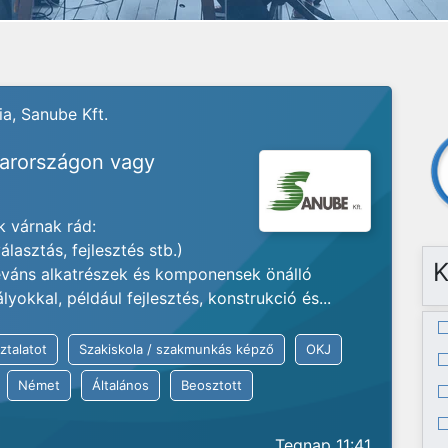
a, Sanube Kft.
yarországon vagy
 várnak rád:
lasztás, fejlesztés stb.)
K
váns alkatrészek és komponensek önálló
okkal, például fejlesztés, konstrukció és...
ztalatot
Szakiskola / szakmunkás képző
OKJ
Német
Általános
Beosztott
Tegnap 11:41