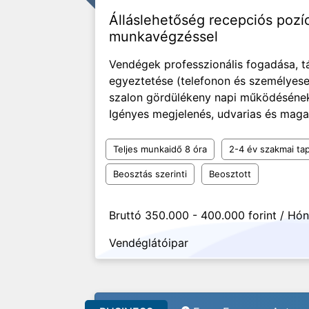
Álláslehetőség recepciós pozí
munkavégzéssel
Vendégek professzionális fogadása, t
egyeztetése (telefonon és személyese
szalon gördülékeny napi működésének 
Igényes megjelenés, udvarias és maga
Teljes munkaidő 8 óra
2-4 év szakmai tap
Beosztás szerinti
Beosztott
Bruttó 350.000 - 400.000 forint / Hó
Vendéglátóipar