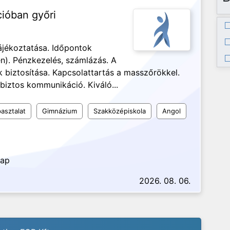
cióban győri
ájékoztatása. Időpontok
n). Pénzkezelés, számlázás. A
biztosítása. Kapcsolattartás a masszőrökkel.
biztos kommunikáció. Kiváló...
asztalat
Gimnázium
Szakközépiskola
Angol
nap
2026. 08. 06.