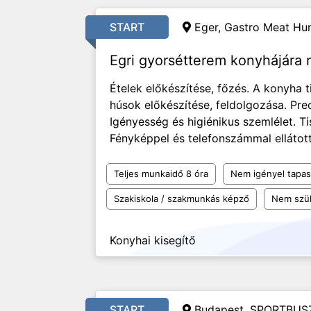
START
Eger, Gastro Meat Hun
Egri gyorsétterem konyhájára
Ételek előkészítése, főzés. A konyha t
húsok előkészítése, feldolgozása. Pr
Igényesség és higiénikus szemlélet. T
Fényképpel és telefonszámmal ellátott
Teljes munkaidő 8 óra
Nem igényel tapas
Szakiskola / szakmunkás képző
Nem szü
Konyhai kisegítő
START
Budapest, SPORTBUSZ