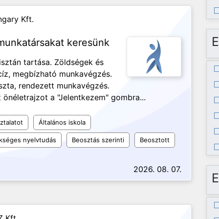
gary Kft.
E
 munkatársakat keresünk
isztán tartása. Zöldségek és
ecíz, megbízható munkavégzés.
iszta, rendezett munkavégzés.
 önéletrajzot a "Jelentkezem" gombra...
ztalatot
Általános iskola
kséges nyelvtudás
Beosztás szerinti
Beosztott
2026. 08. 07.
E
 Kft.