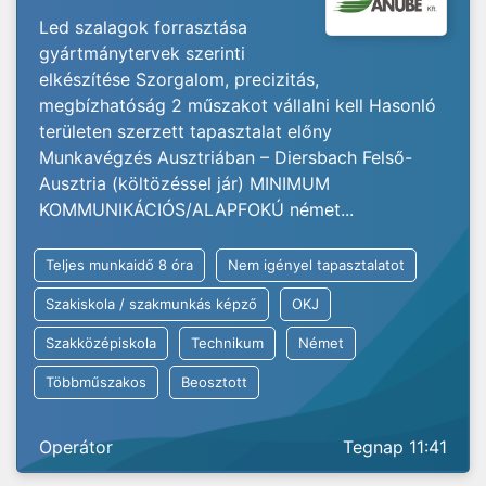
Led szalagok forrasztása
gyártmánytervek szerinti
elkészítése Szorgalom, precizitás,
megbízhatóság 2 műszakot vállalni kell Hasonló
területen szerzett tapasztalat előny
Munkavégzés Ausztriában – Diersbach Felső-
Ausztria (költözéssel jár) MINIMUM
KOMMUNIKÁCIÓS/ALAPFOKÚ német...
Teljes munkaidő 8 óra
Nem igényel tapasztalatot
Szakiskola / szakmunkás képző
OKJ
Szakközépiskola
Technikum
Német
Többműszakos
Beosztott
Operátor
Tegnap 11:41