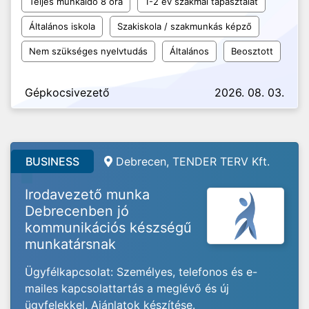
Teljes munkaidő 8 óra
1-2 év szakmai tapasztalat
Általános iskola
Szakiskola / szakmunkás képző
Nem szükséges nyelvtudás
Általános
Beosztott
Gépkocsivezető
2026. 08. 03.
BUSINESS
Debrecen, TENDER TERV Kft.
Irodavezető munka
Debrecenben jó
kommunikációs készségű
munkatársnak
Ügyfélkapcsolat: Személyes, telefonos és e-
mailes kapcsolattartás a meglévő és új
ügyfelekkel. Ajánlatok készítése.