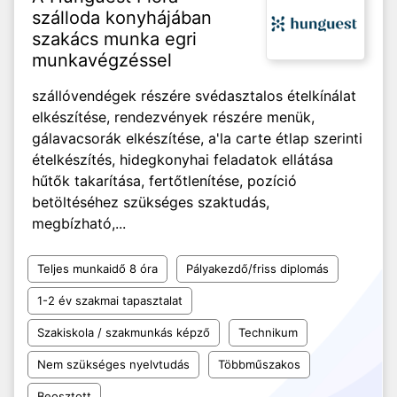
szálloda konyhájában
szakács munka egri
munkavégzéssel
szállóvendégek részére svédasztalos ételkínálat
elkészítése, rendezvények részére menük,
gálavacsorák elkészítése, a'la carte étlap szerinti
ételkészítés, hidegkonyhai feladatok ellátása
hűtők takarítása, fertőtlenítése, pozíció
betöltéséhez szükséges szaktudás,
megbízható,...
Teljes munkaidő 8 óra
Pályakezdő/friss diplomás
1-2 év szakmai tapasztalat
Szakiskola / szakmunkás képző
Technikum
Nem szükséges nyelvtudás
Többműszakos
Beosztott