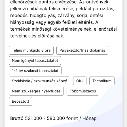
ellenőrzések pontos elvégzése. Az öntvények
jellemző hibáinak felismerése, például porozitás,
repedés, hidegfolyás, zárvány, sorja, öntési
hiányosság vagy egyéb felületi eltérés. A
termékek minőségi követelményeinek, ellenőrzési
terveinek és előírásainak...
Teljes munkaidő 8 óra
Pályakezdő/friss diplomás
Nem igényel tapasztalatot
1-2 év szakmai tapasztalat
Szakiskola / szakmunkás képző
OKJ
Technikum
Nem szükséges nyelvtudás
Többműszakos
Beosztott
Bruttó 521.000 - 580.000 forint / Hónap