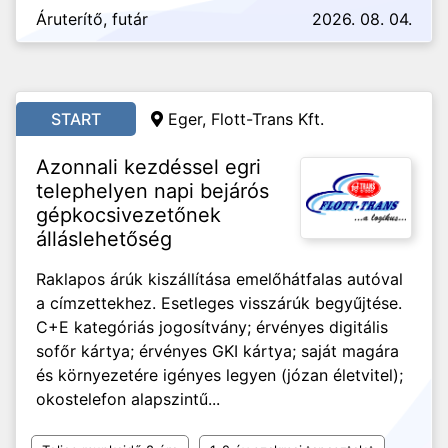
Áruterítő, futár
2026. 08. 04.
START
Eger, Flott-Trans Kft.
Azonnali kezdéssel egri
telephelyen napi bejárós
gépkocsivezetőnek
álláslehetőség
Raklapos árúk kiszállítása emelőhátfalas autóval
a címzettekhez. Esetleges visszárúk begyűjtése.
C+E kategóriás jogosítvány; érvényes digitális
sofőr kártya; érvényes GKI kártya; saját magára
és környezetére igényes legyen (józan életvitel);
okostelefon alapszintű...