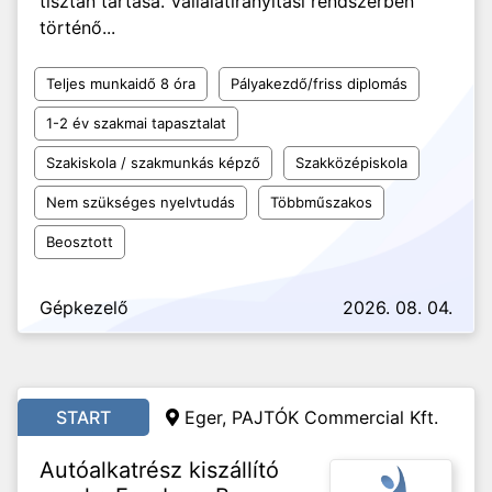
tisztán tartása. Vállalatirányítási rendszerben
történő...
Teljes munkaidő 8 óra
Pályakezdő/friss diplomás
1-2 év szakmai tapasztalat
Szakiskola / szakmunkás képző
Szakközépiskola
Nem szükséges nyelvtudás
Többműszakos
Beosztott
Gépkezelő
2026. 08. 04.
START
Eger, PAJTÓK Commercial Kft.
Autóalkatrész kiszállító