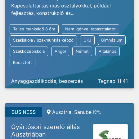
Kapcsolattartás más osztályokkal, például
fejlesztés, konstrukció és...
Teljes munkaidő 8 óra
Nem igényel tapasztalatot
Szakiskola / szakmunkás képző
OKJ
Gimnázium
Szakközépiskola
Angol
Német
Általános
Beosztott
Anyaggazdálkodás, beszerzés
Tegnap 11:41
BUSINESS
Ausztria, Sanube Kft.
Gyártósori szerelő állás
Ausztriában