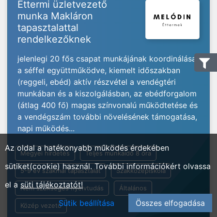
Éttermi üzletvezető
munka Makláron
tapasztalattal
rendelkezőknek
jelenlegi 20 fős csapat munkájának koordinálása
a séffel együttműködve, kiemelt időszakban
(reggeli, ebéd) aktív részvétel a vendégtéri
munkában és a kiszolgálásban, az ebédforgalom
(átlag 400 fő) magas színvonalú működtetése és
a vendégszám további növelésének támogatása,
napi működés...
Az oldal a hatékonyabb működés érdekében
Megyei hirdetés
Teljes munkaidő 8 óra
sütiket(cookie) használ. További információkért olvassa
5-9 év szakmai tapasztalat
Szakközépiskola
el a
süti tájékoztatót!
Nem szükséges nyelvtudás
Általános
Sütik beállítása
Összes elfogadása
Közép vezető