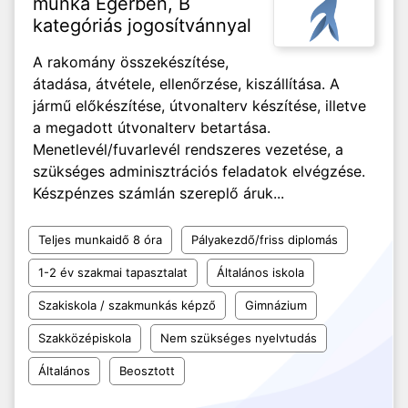
munka Egerben, B
kategóriás jogosítvánnyal
A rakomány összekészítése,
átadása, átvétele, ellenőrzése, kiszállítása. A
jármű előkészítése, útvonalterv készítése, illetve
a megadott útvonalterv betartása.
Menetlevél/fuvarlevél rendszeres vezetése, a
szükséges adminisztrációs feladatok elvégzése.
Készpénzes számlán szereplő áruk...
Teljes munkaidő 8 óra
Pályakezdő/friss diplomás
1-2 év szakmai tapasztalat
Általános iskola
Szakiskola / szakmunkás képző
Gimnázium
Szakközépiskola
Nem szükséges nyelvtudás
Általános
Beosztott