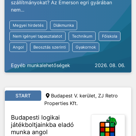
szállítmányokat? Az Emerson egri gyárában
nem...
Megyei hirdetés
Diákmunka
Nem igényel tapasztalatot
Technikum
Főiskola
Angol
Beosztás szerinti
Gyakornok
Egyéb munkalehetőségek
2026. 08. 06.
START
Budapest V. kerület, ZJ Retro
Properties Kft.
Budapesti logikai
játékboltjainkba eladó
munka angol