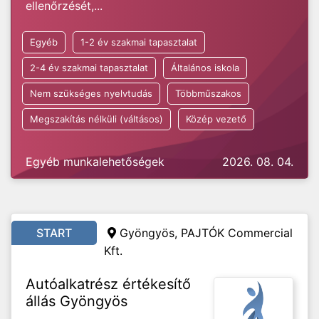
ellenőrzését,...
Egyéb
1-2 év szakmai tapasztalat
2-4 év szakmai tapasztalat
Általános iskola
Nem szükséges nyelvtudás
Többműszakos
Megszakítás nélküli (váltásos)
Közép vezető
Egyéb munkalehetőségek
2026. 08. 04.
START
Gyöngyös, PAJTÓK Commercial
Kft.
Autóalkatrész értékesítő
állás Gyöngyös