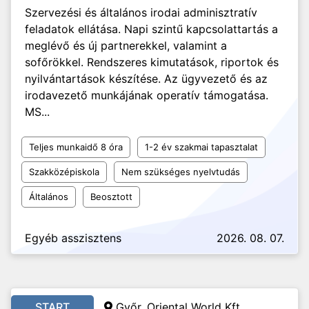
Szervezési és általános irodai adminisztratív
feladatok ellátása. Napi szintű kapcsolattartás a
meglévő és új partnerekkel, valamint a
sofőrökkel. Rendszeres kimutatások, riportok és
nyilvántartások készítése. Az ügyvezető és az
irodavezető munkájának operatív támogatása.
MS...
Teljes munkaidő 8 óra
1-2 év szakmai tapasztalat
Szakközépiskola
Nem szükséges nyelvtudás
Általános
Beosztott
Egyéb asszisztens
2026. 08. 07.
START
Győr, Oriental World Kft.