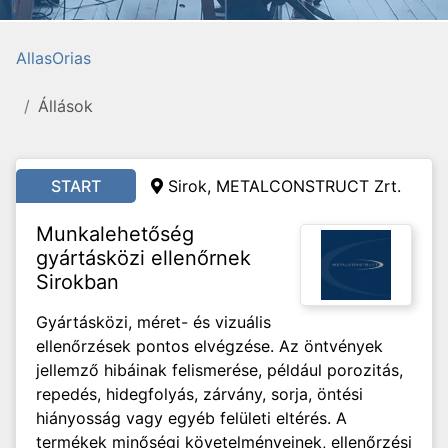
AllasOrias
Állások
START
Sirok, METALCONSTRUCT Zrt.
Munkalehetőség
gyártásközi ellenőrnek
Sirokban
Gyártásközi, méret- és vizuális
ellenőrzések pontos elvégzése. Az öntvények
jellemző hibáinak felismerése, például porozitás,
repedés, hidegfolyás, zárvány, sorja, öntési
hiányosság vagy egyéb felületi eltérés. A
termékek minőségi követelményeinek, ellenőrzési