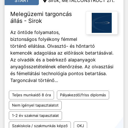
START
Sirok, METALCONSTRUCT Zrt.
Melegüzemi targoncás
állás - Sirok
Az öntöde folyamatos,
biztonságos folyékony fémmel
történő ellátása. Olvasztó- és hőntartó
kemencék adagolása az előírások betartásával.
Az olvadék és a beérkező alapanyagok
anyagösszetételének ellenőrzése. Az olvasztási
és fémellátási technológia pontos betartása.
Targoncával történő...
Teljes munkaidő 8 óra
Pályakezdő/friss diplomás
Nem igényel tapasztalatot
1-2 év szakmai tapasztalat
Szakiskola / szakmunkás képző
OKJ