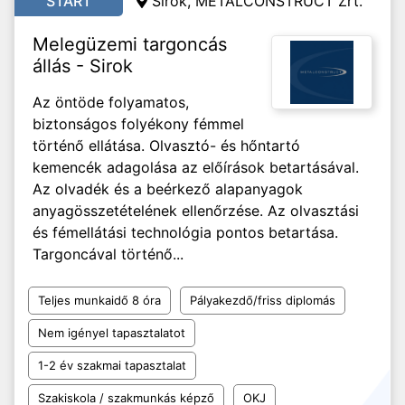
START
Sirok, METALCONSTRUCT Zrt.
Melegüzemi targoncás
állás - Sirok
Az öntöde folyamatos,
biztonságos folyékony fémmel
történő ellátása. Olvasztó- és hőntartó
kemencék adagolása az előírások betartásával.
Az olvadék és a beérkező alapanyagok
anyagösszetételének ellenőrzése. Az olvasztási
és fémellátási technológia pontos betartása.
Targoncával történő...
Teljes munkaidő 8 óra
Pályakezdő/friss diplomás
Nem igényel tapasztalatot
1-2 év szakmai tapasztalat
Szakiskola / szakmunkás képző
OKJ