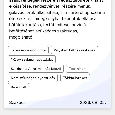
szállóvendégek részére svédasztalos ételkínálat
elkészítése, rendezvények részére menük,
gálavacsorák elkészítése, a'la carte étlap szerinti
ételkészítés, hidegkonyhai feladatok ellátása
hűtők takarítása, fertőtlenítése, pozíció
betöltéséhez szükséges szaktudás,
megbízható,...
Teljes munkaidő 8 óra
Pályakezdő/friss diplomás
1-2 év szakmai tapasztalat
Szakiskola / szakmunkás képző
Technikum
Nem szükséges nyelvtudás
Többműszakos
Beosztott
Szakács
2026. 08. 05.