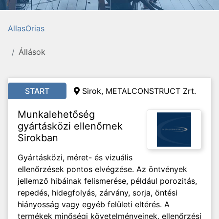
AllasOrias
Állások
START
Sirok, METALCONSTRUCT Zrt.
Munkalehetőség
gyártásközi ellenőrnek
Sirokban
Gyártásközi, méret- és vizuális
ellenőrzések pontos elvégzése. Az öntvények
jellemző hibáinak felismerése, például porozitás,
repedés, hidegfolyás, zárvány, sorja, öntési
hiányosság vagy egyéb felületi eltérés. A
termékek minőségi követelményeinek, ellenőrzési