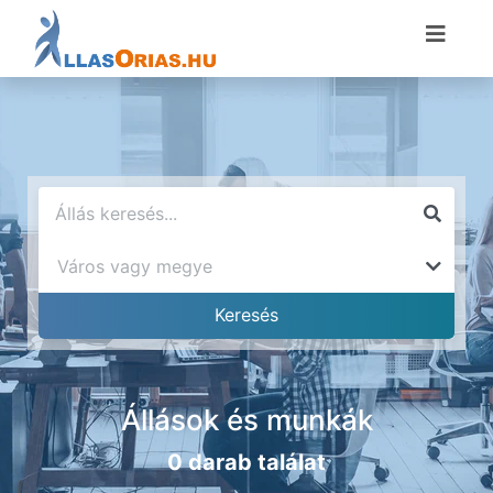
Állások és munkák
0 darab találat