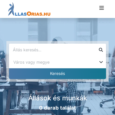
Állások és munkák
0 darab találat