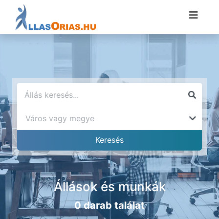
Állások és munkák
0 darab találat