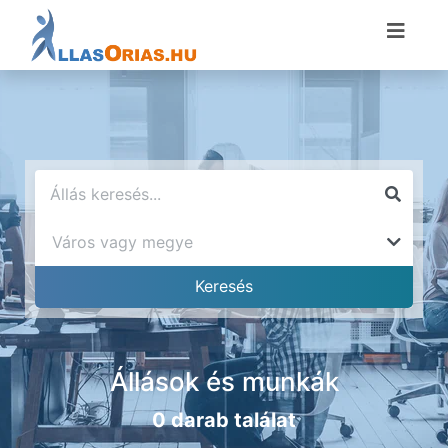
Állások és munkák
0 darab találat