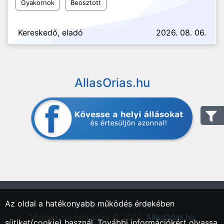
Gyakornok
Beosztott
Kereskedő, eladó
2026. 08. 06.
AllasOrias.hu
Az oldal a hatékonyabb működés érdekében
"Országos Állásportál."
Minden jog fentartva © 2026.
AllasOrias.hu
sütiket(cookie) használ. További információkért olvassa