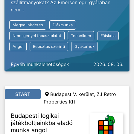
szállítmányokat? Az Emerson egri gyárában
nem...
Megyei hirdetés
Diákmunka
Nem igényel tapasztalatot
Technikum
Főiskola
Angol
Beosztás szerinti
Gyakornok
Egyéb munkalehetőségek
2026. 08. 06.
START
Budapest V. kerület, ZJ Retro
Properties Kft.
Budapesti logikai
játékboltjainkba eladó
munka angol