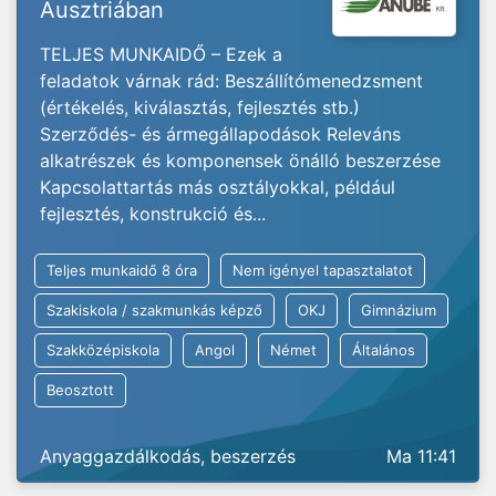
Ausztriában
TELJES MUNKAIDŐ – Ezek a
feladatok várnak rád: Beszállítómenedzsment
(értékelés, kiválasztás, fejlesztés stb.)
Szerződés- és ármegállapodások Releváns
alkatrészek és komponensek önálló beszerzése
Kapcsolattartás más osztályokkal, például
fejlesztés, konstrukció és...
Teljes munkaidő 8 óra
Nem igényel tapasztalatot
Szakiskola / szakmunkás képző
OKJ
Gimnázium
Szakközépiskola
Angol
Német
Általános
Beosztott
Anyaggazdálkodás, beszerzés
Ma 11:41