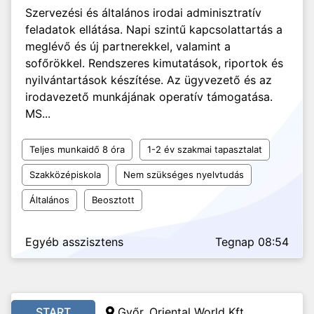
Szervezési és általános irodai adminisztratív
feladatok ellátása. Napi szintű kapcsolattartás a
meglévő és új partnerekkel, valamint a
sofőrökkel. Rendszeres kimutatások, riportok és
nyilvántartások készítése. Az ügyvezető és az
irodavezető munkájának operatív támogatása.
MS...
Teljes munkaidő 8 óra
1-2 év szakmai tapasztalat
Szakközépiskola
Nem szükséges nyelvtudás
Általános
Beosztott
Egyéb asszisztens
Tegnap 08:54
START
Győr, Oriental World Kft.