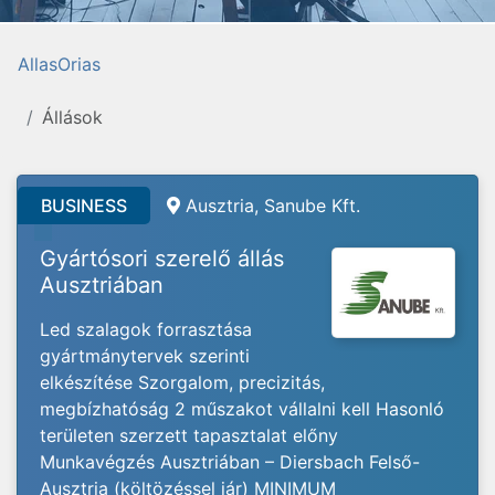
AllasOrias
Állások
BUSINESS
Ausztria, Sanube Kft.
Gyártósori szerelő állás
Ausztriában
Led szalagok forrasztása
gyártmánytervek szerinti
elkészítése Szorgalom, precizitás,
megbízhatóság 2 műszakot vállalni kell Hasonló
területen szerzett tapasztalat előny
Munkavégzés Ausztriában – Diersbach Felső-
Ausztria (költözéssel jár) MINIMUM