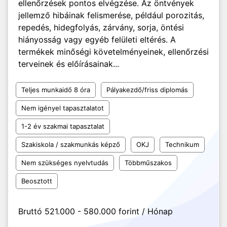
ellenőrzések pontos elvégzése. Az öntvények
jellemző hibáinak felismerése, például porozitás,
repedés, hidegfolyás, zárvány, sorja, öntési
hiányosság vagy egyéb felületi eltérés. A
termékek minőségi követelményeinek, ellenőrzési
terveinek és előírásainak...
Teljes munkaidő 8 óra
Pályakezdő/friss diplomás
Nem igényel tapasztalatot
1-2 év szakmai tapasztalat
Szakiskola / szakmunkás képző
OKJ
Technikum
Nem szükséges nyelvtudás
Többműszakos
Beosztott
Bruttó 521.000 - 580.000 forint / Hónap