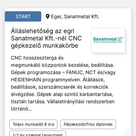
START
Eger, Sanatmetal Kft.
Álláslehetőség az egri
Sanatmetal Kft.-nél CNC
gépkezelő munkakörbe
CNC hosszeszterga és
megmunkáló központok kezelése, beállítása.
Gépek programozása – FANUC, NCT és/vagy
HEIDENHAIN programnyelven. Átállások,
beállítások, szerszámcserék és korrekciók
elvégzése. Gépek alap szintű karbantartása,
tisztán tartása. Vállalatirányítási rendszerben
történő...
Teljes munkaidő 8 óra
Pályakezdő/friss diplomás
1-2 év szakmai tapasztalat