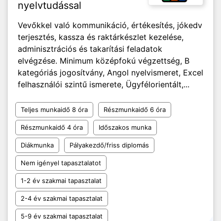
nyelvtudással
Vevőkkel való kommunikáció, értékesítés, jókedv
terjesztés, kassza és raktárkészlet kezelése,
adminisztrációs és takarítási feladatok
elvégzése. Minimum középfokú végzettség, B
kategóriás jogosítvány, Angol nyelvismeret, Excel
felhasználói szintű ismerete, Ügyfélorientált,...
Teljes munkaidő 8 óra
Részmunkaidő 6 óra
Részmunkaidő 4 óra
Időszakos munka
Diákmunka
Pályakezdő/friss diplomás
Nem igényel tapasztalatot
1-2 év szakmai tapasztalat
2-4 év szakmai tapasztalat
5-9 év szakmai tapasztalat