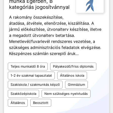
munka Egerben, B
kategóriás jogosítvánnyal
A rakomány összekészítése,
átadása, átvétele, ellenőrzése, kiszállítása. A
jármű előkészítése, útvonalterv készítése, illetve
a megadott útvonalterv betartása.
Menetlevél/fuvarlevél rendszeres vezetése, a
szükséges adminisztrációs feladatok elvégzése.
Készpénzes számlán szereplő áruk...
Teljes munkaidő 8 óra
Pályakezdő/friss diplomás
1-2 év szakmai tapasztalat
Általános iskola
Szakiskola / szakmunkás képző
Gimnázium
Szakközépiskola
Nem szükséges nyelvtudás
Általános
Beosztott