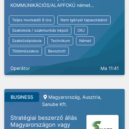
KOMMUNIKÁCIÓS/ALAPFOKÚ német...
Teljes munkaidő 8 óra
Nem igényel tapasztalatot
Szakiskola / szakmunkás képző
OKJ
Szakközépiskola
Technikum
Német
Többműszakos
Beosztott
Operátor
Ma 11:41
BUSINESS
Magyarország, Ausztria,
Sanube Kft.
Stratégiai beszerző állás
Magyarországon vagy