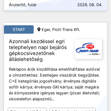
Áruterítő, futár
2026. 08. 04.
START
Eger, Flott-Trans Kft.
Azonnali kezdéssel egri
telephelyen napi bejárós
gépkocsivezetőnek
álláslehetőség
Raklapos árúk kiszállítása emelőhátfalas autóval
a címzettekhez. Esetleges visszárúk begyűjtése.
C+E kategóriás jogosítvány; érvényes digitális
sofőr kártya; érvényes GKI kártya; saját magára
és környezetére igényes legyen (józan életvitel);
okostelefon alapszintű...