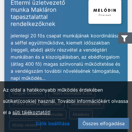
Éttermi üzletvezető
munka Makláron
tapasztalattal
rendelkezőknek
jelenlegi 20 fős csapat munkájának koordinálása
a séffel együttműködve, kiemelt időszakban
(reggeli, ebéd) aktív részvétel a vendégtéri
munkában és a kiszolgálásban, az ebédforgalom
(átlag 400 fő) magas színvonalú működtetése és
a vendégszám további növelésének támogatása,
napi működés...
Az oldal a hatékonyabb működés érdekében
Megyei hirdetés
Teljes munkaidő 8 óra
sütiket(cookie) használ. További információkért olvassa
5-9 év szakmai tapasztalat
Szakközépiskola
el a
süti tájékoztatót!
Nem szükséges nyelvtudás
Általános
Sütik beállítása
Összes elfogadása
Közép vezető