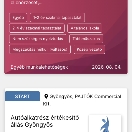
ellenőrzését,...
Egyéb
1-2 év szakmai tapasztalat
2-4 év szakmai tapasztalat
Általános iskola
Nem szükséges nyelvtudás
Többműszakos
Megszakítás nélküli (váltásos)
Közép vezető
Egyéb munkalehetőségek
2026. 08. 04.
START
Gyöngyös, PAJTÓK Commercial
Kft.
Autóalkatrész értékesítő
állás Gyöngyös