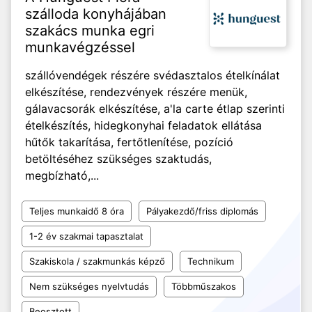
szálloda konyhájában
szakács munka egri
munkavégzéssel
szállóvendégek részére svédasztalos ételkínálat
elkészítése, rendezvények részére menük,
gálavacsorák elkészítése, a'la carte étlap szerinti
ételkészítés, hidegkonyhai feladatok ellátása
hűtők takarítása, fertőtlenítése, pozíció
betöltéséhez szükséges szaktudás,
megbízható,...
Teljes munkaidő 8 óra
Pályakezdő/friss diplomás
1-2 év szakmai tapasztalat
Szakiskola / szakmunkás képző
Technikum
Nem szükséges nyelvtudás
Többműszakos
Beosztott