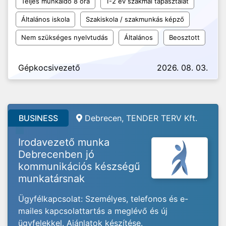
Teljes munkaidő 8 óra
1-2 év szakmai tapasztalat
Általános iskola
Szakiskola / szakmunkás képző
Nem szükséges nyelvtudás
Általános
Beosztott
Gépkocsivezető
2026. 08. 03.
BUSINESS
Debrecen, TENDER TERV Kft.
Irodavezető munka
Debrecenben jó
kommunikációs készségű
munkatársnak
Ügyfélkapcsolat: Személyes, telefonos és e-
mailes kapcsolattartás a meglévő és új
ügyfelekkel. Ajánlatok készítése.