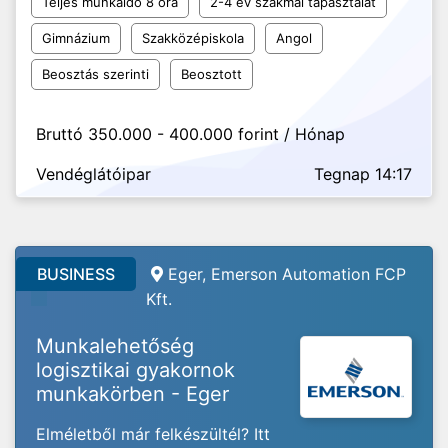
Teljes munkaidő 8 óra
2-4 év szakmai tapasztalat
Gimnázium
Szakközépiskola
Angol
Beosztás szerinti
Beosztott
Bruttó 350.000 - 400.000 forint / Hónap
Vendéglátóipar
Tegnap 14:17
BUSINESS
Eger, Emerson Automation FCP
Kft.
Munkalehetőség
logisztikai gyakornok
munkakörben - Eger
Elméletből már felkészültél? Itt