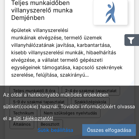
Teljes munkaidőben
villanyszerelő munka
Demjénben
épületek villanyszerelési
munkáinak elvégzése, termelő üzemek
villanyhálózatának javítása, karbantartása,
kisebb villanyszerelési munkák, hibaelhárítás
elvégzése, a vállalat termelő gépészeti
egységeinek támogatása, kapcsoló szekrények
szerelése, felújítása, szakirányú...
Teljes munkaidő 8 óra
2-4 év szakmai tapasztalat
Az oldal a hatékonyabb működés érdekében
5-9 év szakmai tapasztalat
Szakközépiskola
sütiket(cookie) használ. További információkért olvassa
Technikum
Nem szükséges nyelvtudás
el a
süti tájékoztatót!
Általános
Beosztott
Sütik beállítása
Összes elfogadása