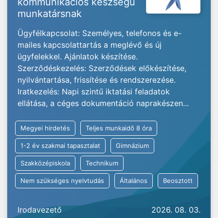
kommunikációs készségű
munkatársnak
Ügyfélkapcsolat: Személyes, telefonos és e-
mailes kapcsolattartás a meglévő és új
ügyfelekkel. Ajánlatok készítése.
Szerződéskezelés: Szerződések előkészítése,
nyilvántartása, frissítése és rendszerezése.
Iratkezelés: Napi szintű iktatási feladatok
ellátása, a céges dokumentáció naprakészen...
Megyei hirdetés
Teljes munkaidő 8 óra
1-2 év szakmai tapasztalat
Gimnázium
Szakközépiskola
Technikum
Nem szükséges nyelvtudás
Általános
Beosztott
Irodavezető
2026. 08. 03.