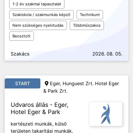
1-2 év szakmai tapasztalat
Szakiskola / szakmunkás képző
Technikum
Nem szükséges nyelvtudás
Többműszakos
Beosztott
Szakács
2026. 08. 05.
START
Eger, Hunguest Zrt. Hotel Eger
& Park Zrt.
Udvaros állás - Eger,
Hotel Eger & Park
kertészeti munkák, külső
területen takarítási munkák,