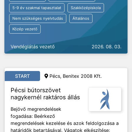
5-9 év szakmai tapasztalat
Szakközépiskola
Nem szükséges nyelvtudás
Általános
Közép vezető
Vendéglátás vezető
2026. 08. 03.
START
Pécs, Benitex 2008 Kft.
Pécsi bútorszövet
nagykernél raktáros állás
Bejövő megrendelések
fogadása: Beérkező
megrendelések kezelése és azok feldolgozása a
határidők betartásával. Vágatok elkészítése: