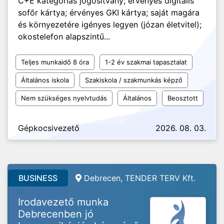
C+E kategóriás jogosítvány; érvényes digitális
sofőr kártya; érvényes GKI kártya; saját magára
és környezetére igényes legyen (józan életvitel);
okostelefon alapszintű...
Teljes munkaidő 8 óra
1-2 év szakmai tapasztalat
Általános iskola
Szakiskola / szakmunkás képző
Nem szükséges nyelvtudás
Általános
Beosztott
Gépkocsivezető
2026. 08. 03.
BUSINESS
Debrecen, TENDER TERV Kft.
Irodavezető munka
Debrecenben jó