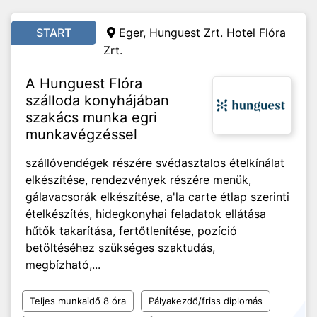
START
Eger, Hunguest Zrt. Hotel Flóra
Zrt.
A Hunguest Flóra
szálloda konyhájában
szakács munka egri
munkavégzéssel
szállóvendégek részére svédasztalos ételkínálat
elkészítése, rendezvények részére menük,
gálavacsorák elkészítése, a'la carte étlap szerinti
ételkészítés, hidegkonyhai feladatok ellátása
hűtők takarítása, fertőtlenítése, pozíció
betöltéséhez szükséges szaktudás,
megbízható,...
Teljes munkaidő 8 óra
Pályakezdő/friss diplomás