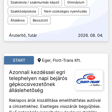
Szakiskola / szakmunkás képző
Gimnázium
Szakközépiskola
Nem szükséges nyelvtudás
Általános
Beosztott
Áruterítő, futár
2026. 08. 04.
START
Eger, Flott-Trans Kft.
Azonnali kezdéssel egri
telephelyen napi bejárós
gépkocsivezetőnek
álláslehetőség
Raklapos árúk kiszállítása emelőhátfalas autóval
a címzettekhez. Esetleges visszárúk begyűjtése.