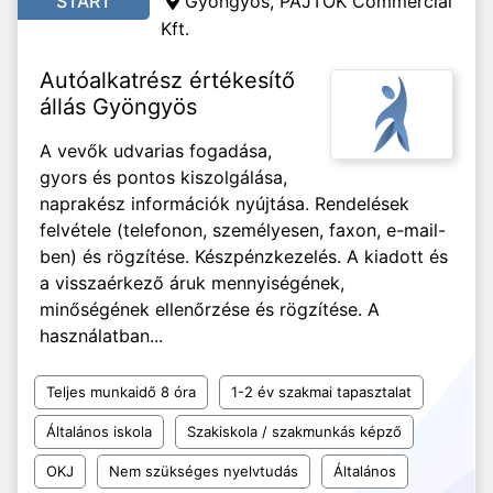
START
Gyöngyös, PAJTÓK Commercial
Kft.
Autóalkatrész értékesítő
állás Gyöngyös
A vevők udvarias fogadása,
gyors és pontos kiszolgálása,
naprakész információk nyújtása. Rendelések
felvétele (telefonon, személyesen, faxon, e-mail-
ben) és rögzítése. Készpénzkezelés. A kiadott és
a visszaérkező áruk mennyiségének,
minőségének ellenőrzése és rögzítése. A
használatban...
Teljes munkaidő 8 óra
1-2 év szakmai tapasztalat
Általános iskola
Szakiskola / szakmunkás képző
OKJ
Nem szükséges nyelvtudás
Általános