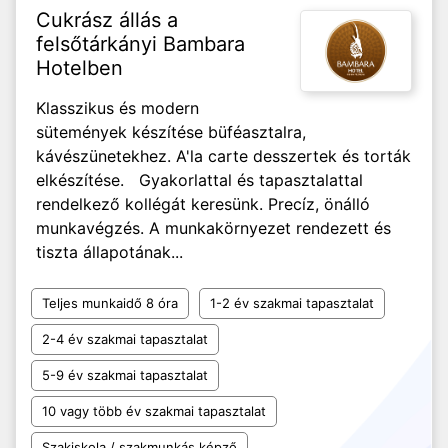
Cukrász állás a
felsőtárkányi Bambara
Hotelben
Klasszikus és modern
sütemények készítése büféasztalra,
kávészünetekhez. A'la carte desszertek és torták
elkészítése. Gyakorlattal és tapasztalattal
rendelkező kollégát keresünk. Precíz, önálló
munkavégzés. A munkakörnyezet rendezett és
tiszta állapotának...
Teljes munkaidő 8 óra
1-2 év szakmai tapasztalat
2-4 év szakmai tapasztalat
5-9 év szakmai tapasztalat
10 vagy több év szakmai tapasztalat
Szakiskola / szakmunkás képző