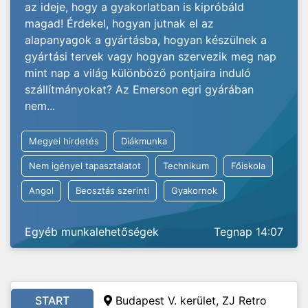
az ideje, hogy a gyakorlatban is kipróbáld
magad! Érdekel, hogyan jutnak el az
alapanyagok a gyártásba, hogyan készülnek a
gyártási tervek vagy hogyan szervezik meg nap
mint nap a világ különböző pontjaira induló
szállítmányokat? Az Emerson egri gyárában
nem...
Megyei hirdetés
Diákmunka
Nem igényel tapasztalatot
Technikum
Főiskola
Angol
Beosztás szerinti
Gyakornok
Egyéb munkalehetőségek
Tegnap 14:07
START
Budapest V. kerület, ZJ Retro