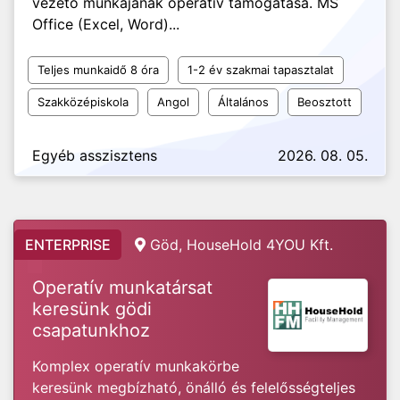
vezető munkájának operatív támogatása. MS
Office (Excel, Word)...
Teljes munkaidő 8 óra
1-2 év szakmai tapasztalat
Szakközépiskola
Angol
Általános
Beosztott
Egyéb asszisztens
2026. 08. 05.
ENTERPRISE
Göd, HouseHold 4YOU Kft.
Operatív munkatársat
keresünk gödi
csapatunkhoz
Komplex operatív munkakörbe
keresünk megbízható, önálló és felelősségteljes