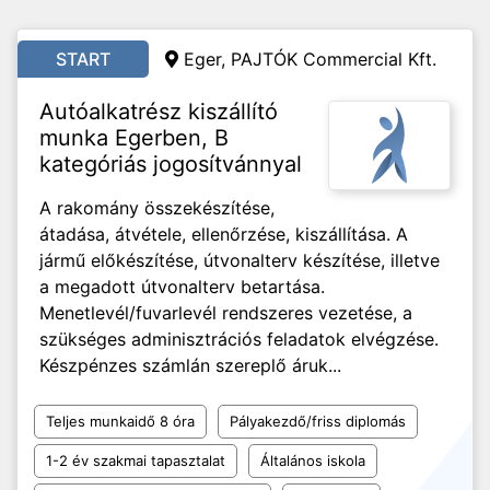
START
Eger, PAJTÓK Commercial Kft.
Autóalkatrész kiszállító
munka Egerben, B
kategóriás jogosítvánnyal
A rakomány összekészítése,
átadása, átvétele, ellenőrzése, kiszállítása. A
jármű előkészítése, útvonalterv készítése, illetve
a megadott útvonalterv betartása.
Menetlevél/fuvarlevél rendszeres vezetése, a
szükséges adminisztrációs feladatok elvégzése.
Készpénzes számlán szereplő áruk...
Teljes munkaidő 8 óra
Pályakezdő/friss diplomás
1-2 év szakmai tapasztalat
Általános iskola