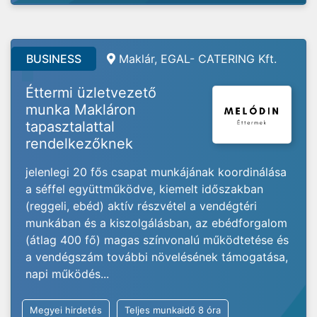
BUSINESS
Maklár, EGAL- CATERING Kft.
Éttermi üzletvezető
munka Makláron
tapasztalattal
rendelkezőknek
jelenlegi 20 fős csapat munkájának koordinálása
a séffel együttműködve, kiemelt időszakban
(reggeli, ebéd) aktív részvétel a vendégtéri
munkában és a kiszolgálásban, az ebédforgalom
(átlag 400 fő) magas színvonalú működtetése és
a vendégszám további növelésének támogatása,
napi működés...
Megyei hirdetés
Teljes munkaidő 8 óra