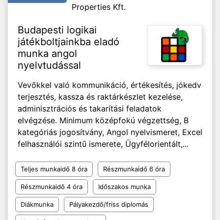
Properties Kft.
Budapesti logikai
játékboltjainkba eladó
munka angol
nyelvtudással
Vevőkkel való kommunikáció, értékesítés, jókedv
terjesztés, kassza és raktárkészlet kezelése,
adminisztrációs és takarítási feladatok
elvégzése. Minimum középfokú végzettség, B
kategóriás jogosítvány, Angol nyelvismeret, Excel
felhasználói szintű ismerete, Ügyfélorientált,...
Teljes munkaidő 8 óra
Részmunkaidő 6 óra
Részmunkaidő 4 óra
Időszakos munka
Diákmunka
Pályakezdő/friss diplomás