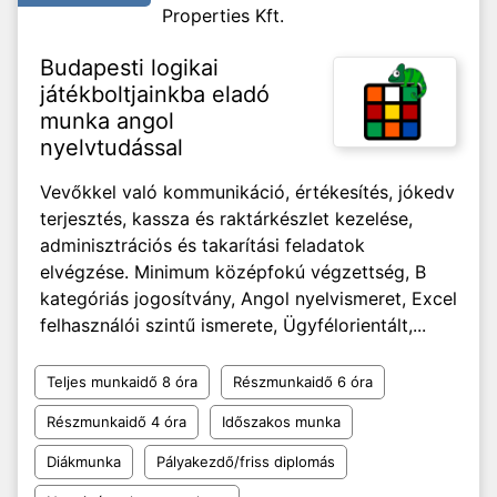
Properties Kft.
Budapesti logikai
játékboltjainkba eladó
munka angol
nyelvtudással
Vevőkkel való kommunikáció, értékesítés, jókedv
terjesztés, kassza és raktárkészlet kezelése,
adminisztrációs és takarítási feladatok
elvégzése. Minimum középfokú végzettség, B
kategóriás jogosítvány, Angol nyelvismeret, Excel
felhasználói szintű ismerete, Ügyfélorientált,...
Teljes munkaidő 8 óra
Részmunkaidő 6 óra
Részmunkaidő 4 óra
Időszakos munka
Diákmunka
Pályakezdő/friss diplomás