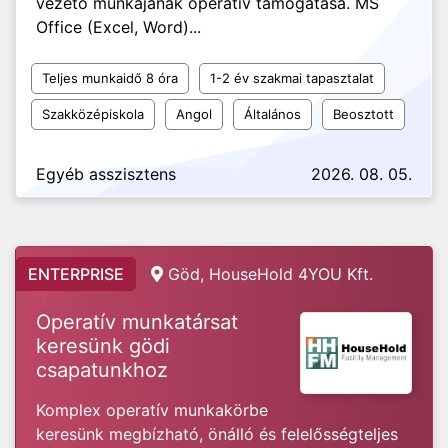
vezető munkájának operatív támogatása. MS
Office (Excel, Word)...
Teljes munkaidő 8 óra
1-2 év szakmai tapasztalat
Szakközépiskola
Angol
Általános
Beosztott
Egyéb asszisztens
2026. 08. 05.
ENTERPRISE
Göd, HouseHold 4YOU Kft.
Operatív munkatársat
keresünk gödi
csapatunkhoz
Komplex operatív munkakörbe
keresünk megbízható, önálló és felelősségteljes