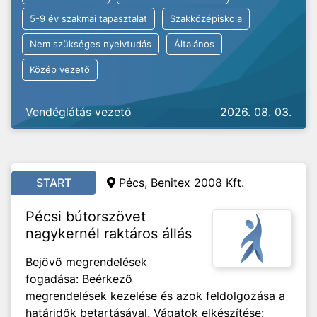
5-9 év szakmai tapasztalat
Szakközépiskola
Nem szükséges nyelvtudás
Általános
Közép vezető
Vendéglátás vezető
2026. 08. 03.
START
Pécs, Benitex 2008 Kft.
Pécsi bútorszövet
nagykernél raktáros állás
Bejövő megrendelések
fogadása: Beérkező
megrendelések kezelése és azok feldolgozása a
határidők betartásával. Vágatok elkészítése: