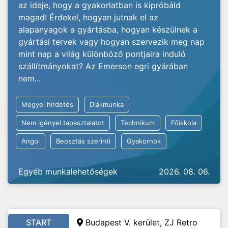
az ideje, hogy a gyakorlatban is kipróbáld
magad! Érdekel, hogyan jutnak el az
alapanyagok a gyártásba, hogyan készülnek a
gyártási tervek vagy hogyan szervezik meg nap
mint nap a világ különböző pontjaira induló
szállítmányokat? Az Emerson egri gyárában
nem...
Megyei hirdetés
Diákmunka
Nem igényel tapasztalatot
Technikum
Főiskola
Angol
Beosztás szerinti
Gyakornok
Egyéb munkalehetőségek
2026. 08. 06.
START
Budapest V. kerület, ZJ Retro