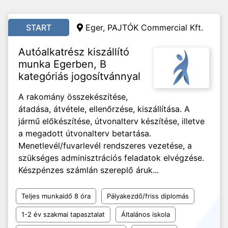
START
Eger, PAJTÓK Commercial Kft.
Autóalkatrész kiszállító
munka Egerben, B
kategóriás jogosítvánnyal
A rakomány összekészítése,
átadása, átvétele, ellenőrzése, kiszállítása. A
jármű előkészítése, útvonalterv készítése, illetve
a megadott útvonalterv betartása.
Menetlevél/fuvarlevél rendszeres vezetése, a
szükséges adminisztrációs feladatok elvégzése.
Készpénzes számlán szereplő áruk...
Teljes munkaidő 8 óra
Pályakezdő/friss diplomás
1-2 év szakmai tapasztalat
Általános iskola