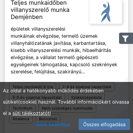
Teljes munkaidőben
villanyszerelő munka
Demjénben
épületek villanyszerelési
munkáinak elvégzése, termelő üzemek
villanyhálózatának javítása, karbantartása,
kisebb villanyszerelési munkák, hibaelhárítás
elvégzése, a vállalat termelő gépészeti
egységeinek támogatása, kapcsoló szekrények
szerelése, felújítása, szakirányú...
Teljes munkaidő 8 óra
2-4 év szakmai tapasztalat
Az oldal a hatékonyabb működés érdekében
5-9 év szakmai tapasztalat
Szakközépiskola
sütiket(cookie) használ. További információkért olvassa
Technikum
Nem szükséges nyelvtudás
el a
süti tájékoztatót!
Általános
Beosztott
Sütik beállítása
Összes elfogadása