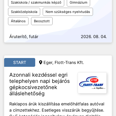
Szakiskola / szakmunkás képző
Gimnázium
Szakközépiskola
Nem szükséges nyelvtudás
Általános
Beosztott
Áruterítő, futár
2026. 08. 04.
START
Eger, Flott-Trans Kft.
Azonnali kezdéssel egri
telephelyen napi bejárós
gépkocsivezetőnek
álláslehetőség
Raklapos árúk kiszállítása emelőhátfalas autóval
a címzettekhez. Esetleges visszárúk begyűjtése.