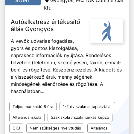
START
Gyöngyös, PAJTÓK Commercial
Kft.
Autóalkatrész értékesítő
állás Gyöngyös
A vevők udvarias fogadása,
gyors és pontos kiszolgálása,
naprakész információk nyújtása. Rendelések
felvétele (telefonon, személyesen, faxon, e-mail-
ben) és rögzítése. Készpénzkezelés. A kiadott és
a visszaérkező áruk mennyiségének,
minőségének ellenőrzése és rögzítése. A
használatban...
Teljes munkaidő 8 óra
1-2 év szakmai tapasztalat
Általános iskola
Szakiskola / szakmunkás képző
OKJ
Nem szükséges nyelvtudás
Általános