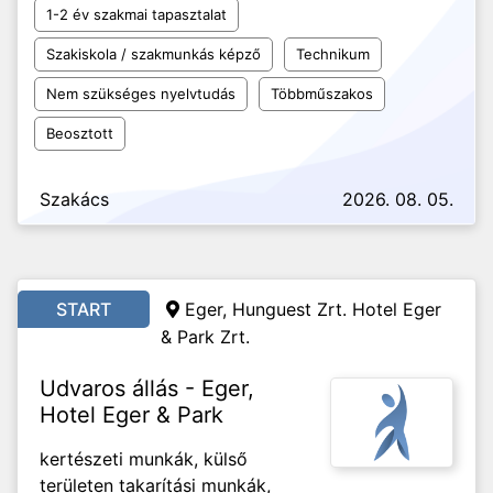
1-2 év szakmai tapasztalat
Szakiskola / szakmunkás képző
Technikum
Nem szükséges nyelvtudás
Többműszakos
Beosztott
Szakács
2026. 08. 05.
START
Eger, Hunguest Zrt. Hotel Eger
& Park Zrt.
Udvaros állás - Eger,
Hotel Eger & Park
kertészeti munkák, külső
területen takarítási munkák,