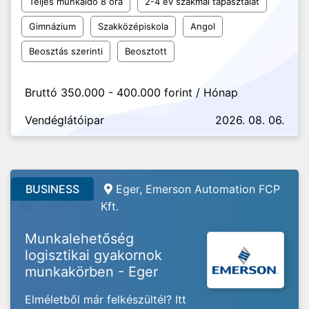
Teljes munkaidő 8 óra
2-4 év szakmai tapasztalat
Gimnázium
Szakközépiskola
Angol
Beosztás szerinti
Beosztott
Bruttó 350.000 - 400.000 forint / Hónap
Vendéglátóipar
2026. 08. 06.
BUSINESS
Eger, Emerson Automation FCP
Kft.
Munkalehetőség
logisztikai gyakornok
munkakörben - Eger
Elméletből már felkészültél? Itt