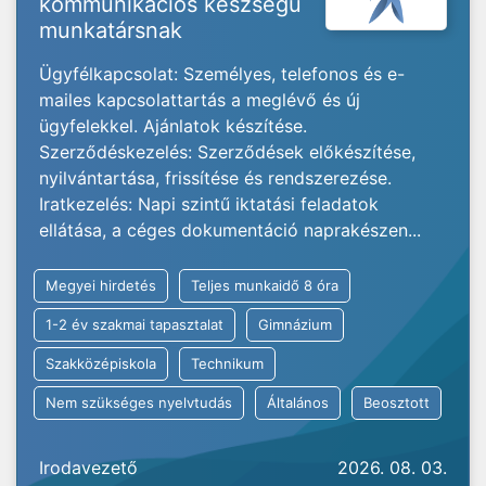
kommunikációs készségű
munkatársnak
Ügyfélkapcsolat: Személyes, telefonos és e-
mailes kapcsolattartás a meglévő és új
ügyfelekkel. Ajánlatok készítése.
Szerződéskezelés: Szerződések előkészítése,
nyilvántartása, frissítése és rendszerezése.
Iratkezelés: Napi szintű iktatási feladatok
ellátása, a céges dokumentáció naprakészen...
Megyei hirdetés
Teljes munkaidő 8 óra
1-2 év szakmai tapasztalat
Gimnázium
Szakközépiskola
Technikum
Nem szükséges nyelvtudás
Általános
Beosztott
Irodavezető
2026. 08. 03.