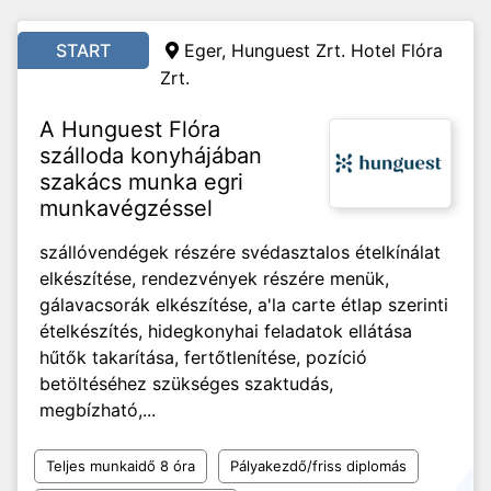
START
Eger, Hunguest Zrt. Hotel Flóra
Zrt.
A Hunguest Flóra
szálloda konyhájában
szakács munka egri
munkavégzéssel
szállóvendégek részére svédasztalos ételkínálat
elkészítése, rendezvények részére menük,
gálavacsorák elkészítése, a'la carte étlap szerinti
ételkészítés, hidegkonyhai feladatok ellátása
hűtők takarítása, fertőtlenítése, pozíció
betöltéséhez szükséges szaktudás,
megbízható,...
Teljes munkaidő 8 óra
Pályakezdő/friss diplomás