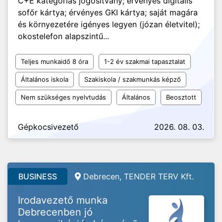
C+E kategóriás jogosítvány; érvényes digitális
sofőr kártya; érvényes GKI kártya; saját magára
és környezetére igényes legyen (józan életvitel);
okostelefon alapszintű...
Teljes munkaidő 8 óra
1-2 év szakmai tapasztalat
Általános iskola
Szakiskola / szakmunkás képző
Nem szükséges nyelvtudás
Általános
Beosztott
Gépkocsivezető
2026. 08. 03.
BUSINESS
Debrecen, TENDER TERV Kft.
Irodavezető munka
Debrecenben jó