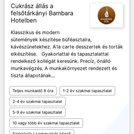
Cukrász állás a
felsőtárkányi Bambara
Hotelben
Klasszikus és modern
sütemények készítése büféasztalra,
kávészünetekhez. A'la carte desszertek és torták
elkészítése. Gyakorlattal és tapasztalattal
rendelkező kollégát keresünk. Precíz, önálló
munkavégzés. A munkakörnyezet rendezett és
tiszta állapotának...
Teljes munkaidő 8 óra
1-2 év szakmai tapasztalat
2-4 év szakmai tapasztalat
5-9 év szakmai tapasztalat
10 vagy több év szakmai tapasztalat
Szakiskola / szakmunkás képző